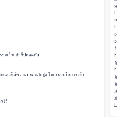
พ
h
บ
h
p
p
f
รวดเร็วแล้วก็ปลอดภัย
h
ด
h
ง่ายแล้วก็มีความปลอดภัยสูง โดยระบบใช้การเข้า
ด
ด
บ
ส
ครไว้
h