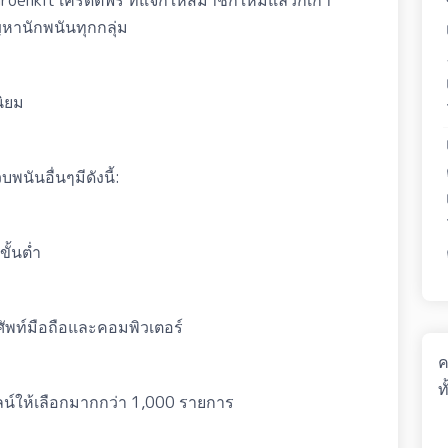
aroenkit เครดิตฟรี ที่แจกให้สมาชิกใหม่แล้วก็เก่า
ญหานักพนันทุกกลุ่ม
นิยม
บพนันอื่นๆมีดังนี้:
ั้นต่ำ
รศัพท์มือถือและคอมพิวเตอร์
ค
ท
น์ให้เลือกมากกว่า 1,000 รายการ