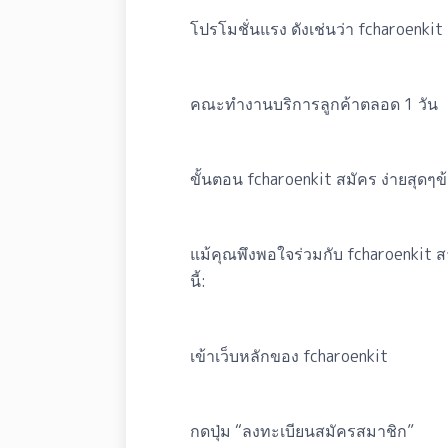
โปรโมชั่นแรง ดังเช่นว่า fcharoenkit 
คณะทำงานบริการลูกค้าตลอด 1 วัน
ขั้นตอน fcharoenkit สมัคร ง่ายสุดๆข้
แม้คุณพึงพอใจร่วมกับ fcharoenkit 
นี้:
เข้าเว็บหลักของ fcharoenkit
กดปุ่ม “ลงทะเบียนสมัครสมาชิก”