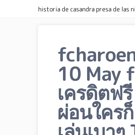
historia de casandra presa de las n
Main
Navigation
fcharoen
10 May f
เครดิตฟรี
ผ่อนใครก็
เล่นเบาๆ