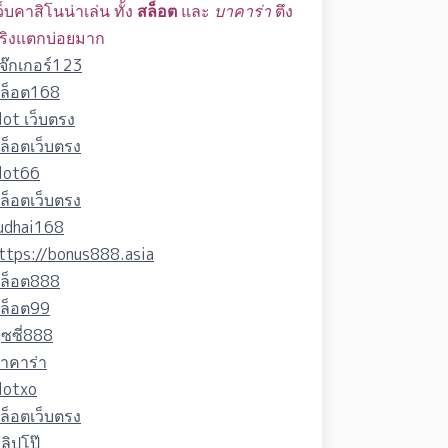
ว็บคาสิโนน่าเล่น ทั้ง
สล็อต
และ
บาคาร่า
ตึง
ริงแตกบ่อยมาก
จ๊กเกอร์123
ล็อต168
lot เว็บตรง
ล็อตเว็บตรง
lot66
ล็อตเว็บตรง
udhai168
ttps://bonus888.asia
ล็อต888
ล็อต99
ุซซี่888
าคาร่า
lotxo
ล็อตเว็บตรง
ลิปโป๊