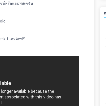
ไซต์หรือแอปพลิเคชัน
ห
roid
nkit เครดิตฟรี