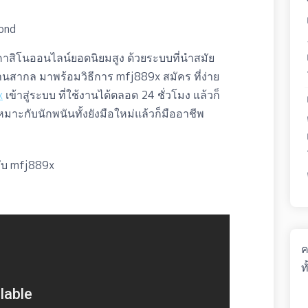
ond
าสิโนออนไลน์ยอดนิยมสูง ด้วยระบบที่นำสมัย
ากล มาพร้อมวิธีการ mfj889x สมัคร ที่ง่าย
x
เข้าสู่ระบบ ที่ใช้งานได้ตลอด 24 ชั่วโมง แล้วก็
 เหมาะกับนักพนันทั้งยังมือใหม่แล้วก็มืออาชีพ
กับ mfj889x
ค
ท