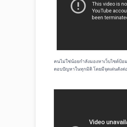
คนไม่ใช่น้อยกำลังมองหาเว็บไซต์ป้อมอ
ตอบปัญหาในทุกมิติ โดยมีจุดเด่นดังต่อ