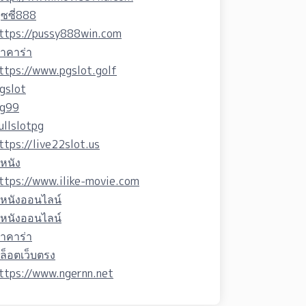
ุซซี่888
ttps://pussy888win.com
าคาร่า
ttps://www.pgslot.golf
gslot
g99
ullslotpg
ttps://live22slot.us
ูหนัง
ttps://www.ilike-movie.com
ูหนังออนไลน์
ูหนังออนไลน์
าคาร่า
ล็อตเว็บตรง
ttps://www.ngernn.net