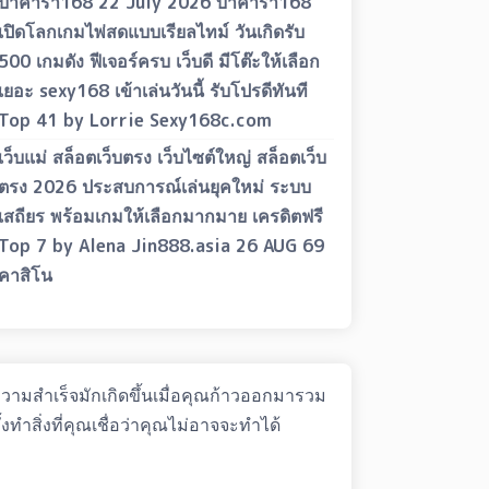
บาคาร่า168 22 July 2026 บาคาร่า168
เปิดโลกเกมไพ่สดแบบเรียลไทม์ วันเกิดรับ
500 เกมดัง ฟีเจอร์ครบ เว็บดี มีโต๊ะให้เลือก
เยอะ sexy168 เข้าเล่นวันนี้ รับโปรดีทันที
Top 41 by Lorrie Sexy168c.com
เว็บแม่ สล็อตเว็บตรง เว็บไซต์ใหญ่ สล็อตเว็บ
ตรง 2026 ประสบการณ์เล่นยุคใหม่ ระบบ
เสถียร พร้อมเกมให้เลือกมากมาย เครดิตฟรี
Top 7 by Alena Jin888.asia 26 AUG 69
คาสิโน
วามสำเร็จมักเกิดขึ้นเมื่อคุณก้าวออกมารวม
ั้งทำสิ่งที่คุณเชื่อว่าคุณไม่อาจจะทำได้