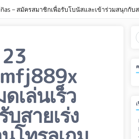
iñas – สมัครสมาชิกเพื่อรับโบนัสและเข้าร่วมสนุกกับ
 23
 mfj889x
ค
ดเล่นเร็ว
เ
ับสายเร่ง
อนโทรลเกม