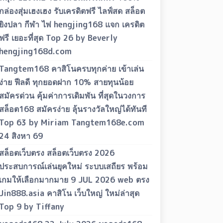
กล่องสุ่มเฮงเฮง รับเครดิตฟรี ไลฟ์สด สล็อต
ยิงปลา กีฬา ไพ่ hengjing168 แจก เครดิต
ฟรี เยอะที่สุด Top 26 by Beverly
hengjing168d.com
Tangtem168 คาสิโนครบทุกค่าย เข้าเล่น
ง่าย ฟีลดี ทุกยอดฝาก 10% สายทุนน้อย
สมัครด่วน คุ้มค่าการเดิมพัน ที่สุดในวงการ
สล็อต168 สมัครง่าย ลุ้นรางวัลใหญ่ได้ทันที
Top 63 by Miriam Tangtem168e.com
24 สิงหา 69
สล็อตเว็บตรง สล็อตเว็บตรง 2026
ประสบการณ์เล่นยุคใหม่ ระบบเสถียร พร้อม
เกมให้เลือกมากมาย 9 JUL 2026 web ตรง
Jin888.asia คาสิโน เว็บใหญ่ ใหม่ล่าสุด
Top 9 by Tiffany