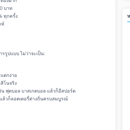
่ต้องฝาก
00 บาท
ห
 ทุกครั้ง
ห์
รรูปแบบ ไม่ว่าจะเป็น:
สแตกง่าย
สิโนจริง
เช่น ฟุตบอล บาสเกตบอล แล้วก็อีสปอร์ต
ล้วก็ลอตเตอรี่ต่างถิ่นครบสมบูรณ์