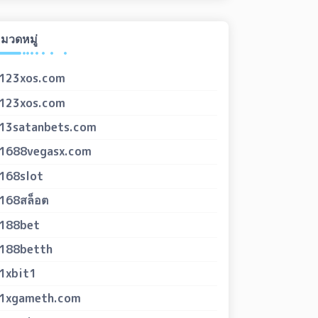
มวดหมู่
123xos.com
123xos.com
13satanbets.com
1688vegasx.com
168slot
168สล็อต
188bet
188betth
1xbit1
1xgameth.com