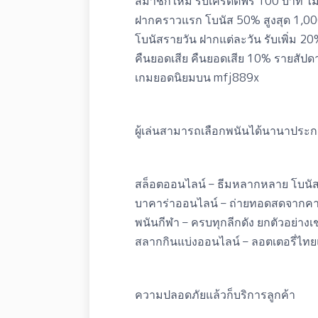
สมาชิกใหม่ รับเครดิตฟรี 100 บาท ไม
ฝากคราวแรก โบนัส 50% สูงสุด 1,0
โบนัสรายวัน ฝากแต่ละวัน รับเพิ่ม 20%
คืนยอดเสีย คืนยอดเสีย 10% รายสัปดา
เกมยอดนิยมบน mfj889x
ผู้เล่นสามารถเลือกพนันได้นานาประกา
สล็อตออนไลน์ – ธีมหลากหลาย โบนั
บาคาร่าออนไลน์ – ถ่ายทอดสดจากคา
พนันกีฬา – ครบทุกลีกดัง ยกตัวอย่าง
สลากกินแบ่งออนไลน์ – ลอตเตอรี่ไทยแ
ความปลอดภัยแล้วก็บริการลูกค้า