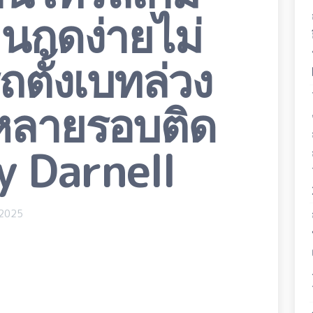
จนกดง่ายไม่
ถตั้งเบทล่วง
หลายรอบติด
y Darnell
 2025