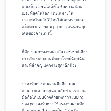
เกมสล็อตออนไลน์ที่ได้รับความนิยม
เยอะที่สุดในโลก โดยเฉพาะใน
ประเทศไทย ไม่มีใครไม่เคยทราบเกม
สล็อตจากค่ายเกม pg อย่างแน่นอน จุด
เด่นของค่ายเกมนี้
ก็คือ งานภาพงามผ่องใส เอฟเฟกต์เสียง
บรรเจิด ระบบเกมที่ตอบโจทย์นักพนัน
และที่สำคัญ แตกง่ายสุดๆอีกด้วย
• รองรับการเล่นผ่านมือถือ: คุณ
สามารถเข้ามาเล่นเกมกับพวกเราผ่าน
มือถือได้แบบชิวๆด้วยเหตุว่าระบบเกม
ของ pg รองรับการใช้แรงงานผ่านมือ
ถือทุกระบบ ไม่ว่าจะเป็น iOS หรือ