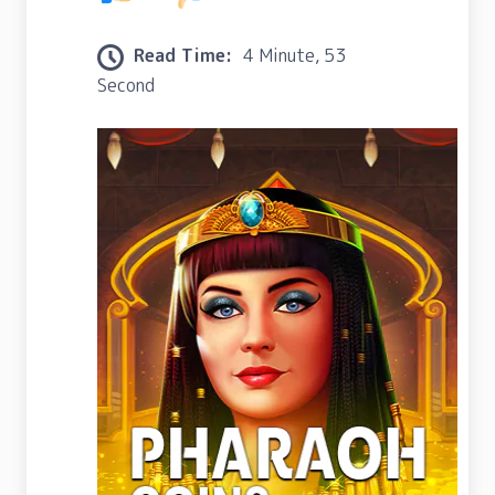
Read Time:
4 Minute, 53
Second