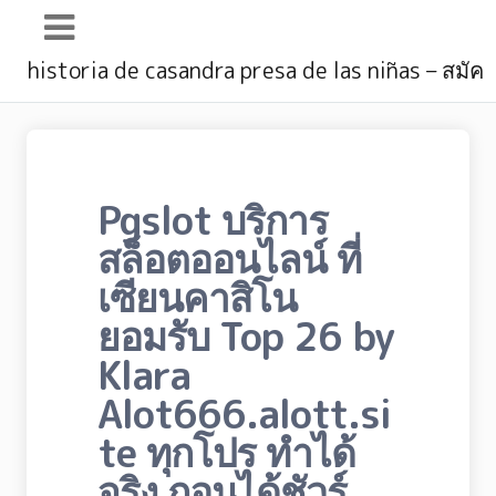
Main
historia de casandra presa de las niñas – สมัค
Navigation
Pgslot บริการ
สล็อตออนไลน์ ที่
เซียนคาสิโน
ยอมรับ Top 26 by
Klara
Alot666.alott.si
te ทุกโปร ทำได้
จริง ถอนได้ชัวร์