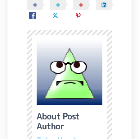
About Post
Author