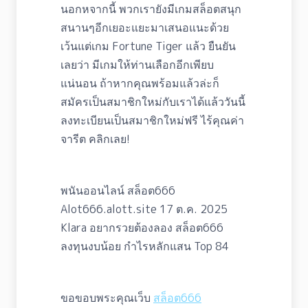
นอกหจากนี้ พวกเรายังมีเกมสล็อตสนุก
สนานๆอีกเยอะแยะมาเสนอแนะด้วย
เว้นแต่เกม Fortune Tiger แล้ว ยืนยัน
เลยว่า มีเกมให้ท่านเลือกอีกเพียบ
แน่นอน ถ้าหากคุณพร้อมแล้วล่ะก็
สมัครเป็นสมาชิกใหม่กับเราได้แล้ววันนี้
ลงทะเบียนเป็นสมาชิกใหม่ฟรี ไร้คุณค่า
จารีต คลิกเลย!
พนันออนไลน์ สล็อต666
Alot666.alott.site 17 ต.ค. 2025
Klara อยากรวยต้องลอง สล็อต666
ลงทุนงบน้อย กำไรหลักแสน Top 84
ขอขอบพระคุณเว็บ
สล็อต666