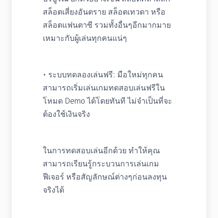
สล็อตเสี่ยงอันตราย สล็อตเทวดา หรือ
สล็อตแฟนตาซี รวมทั้งอื่นๆอีกมากมาย
เหมาะกับผู้เล่นทุกคนแน่ๆ
• ระบบทดลองเล่นฟรี: มือใหม่ทุกคน
สามารถเริ่มเล่นเกมทดสอบเล่นฟรีใน
โหมด Demo ได้โดยทันที ไม่จำเป็นที่จะ
ต้องใช้เงินจริง
ในการทดสอบเล่นอีกด้วย ทำให้คุณ
สามารถเรียนรู้กระบวนการเล่นเกม
ฟีเจอร์ หรือสัญลักษณ์ต่างๆก่อนลงทุน
จริงได้