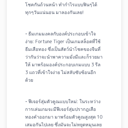
โชคกันถ้วนหน้า ทำกำไรแบบฟินๆได้
ทุกๆวันแน่นอน มาลองกันเลย!
• ธีมเกมมงคลกับองค์ประกอบเข้าใจ
ง่าย: Fortune Tiger เป็นเกมสล็อตที่ใช้
ธีมเสือทอง ซึ่งเป็นสัตว์นำโชคของจีนที่
ว่ากันว่าจะนำพาความมั่งมีและก็รวยมา
ให้ มาพร้อมองค์ประกอบเกมแบบ 3 รีล
3 แถวที่เข้าใจง่าย ไม่สลับซับซ้อนอีก
ด้วย
• ฟีเจอร์สุ่มตัวคูณแบบใหม่: ในระหว่าง
การเล่นเกมจะมีฟีเจอร์สุ่มปรากฎเสือ
ทองคำออกมา มาพร้อมตัวคูณสูงสุด 10
เสมอกันไปเลย ซึ่งมันจะไม่หยุดหมุนเลย