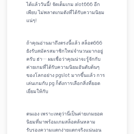
ได้แล้ววันนี้! จัดเต็มเกม alot666 อีก
เพียบ ไม่พลาดเกมดังที่ได้รับความนิยม
แน่ๆ!
ถ้าคุณอ่านมาถึงตรงนี้แล้ว สล็อต666
ยังรับสมัครสมาชิกใหม่จำนวนมากอยู่
ครับ ฮ่า… ผมเชื่อว่าคุณน่าจะรู้จักกับ
ค่ายเกมที่ได้รับความนิยมอันดับต้นๆ
ของโลกอย่าง pgslot มากขึ้นแล้ว การ
เล่นเกมกับ pg ก็ดังการเลือกสิ่งที่ยอด
เยี่ยมให้กับ
ตนเอง เพราะเหตุว่านี่เป็นค่ายเกมยอด
นิยมที่มาพร้อมเกมสล็อตล้นหลาม
รับรองความแตกง่ายแตกจริงแน่นอน