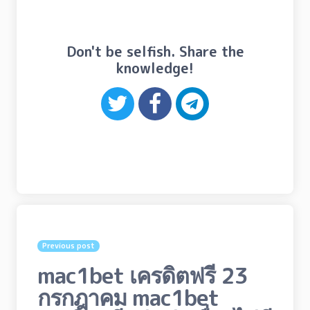
Don't be selfish. Share the
knowledge!
Post
navigation
Previous post
mac1bet เครดิตฟรี 23
กรกฎาคม mac1bet