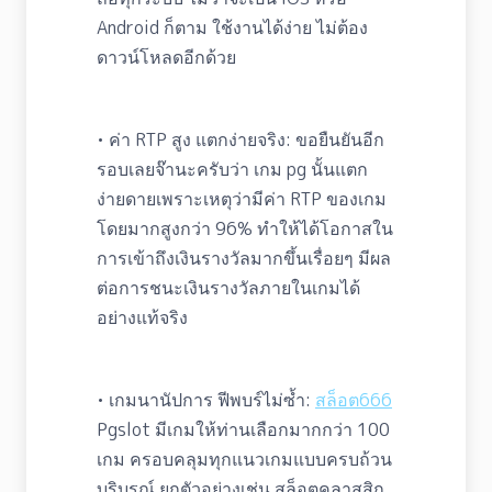
Android ก็ตาม ใช้งานได้ง่าย ไม่ต้อง
ดาวน์โหลดอีกด้วย
• ค่า RTP สูง แตกง่ายจริง: ขอยืนยันอีก
รอบเลยจ๊านะครับว่า เกม pg นั้นแตก
ง่ายดายเพราะเหตุว่ามีค่า RTP ของเกม
โดยมากสูงกว่า 96% ทำให้ได้โอกาสใน
การเข้าถึงเงินรางวัลมากขึ้นเรื่อยๆ มีผล
ต่อการชนะเงินรางวัลภายในเกมได้
อย่างแท้จริง
• เกมนานัปการ ฟีพบร์ไม่ซ้ำ:
สล็อต666
Pgslot มีเกมให้ท่านเลือกมากกว่า 100
เกม ครอบคลุมทุกแนวเกมแบบครบถ้วน
บริบูรณ์ ยกตัวอย่างเช่น สล็อตคลาสสิก