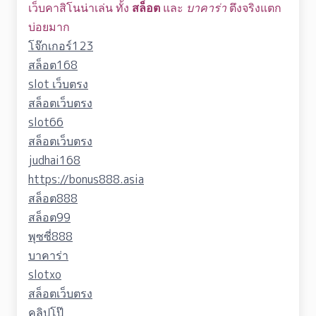
เว็บคาสิโนน่าเล่น ทั้ง
สล็อต
และ
บาคาร่า
ตึงจริงแตก
บ่อยมาก
โจ๊กเกอร์123
สล็อต168
slot เว็บตรง
สล็อตเว็บตรง
slot66
สล็อตเว็บตรง
judhai168
https://bonus888.asia
สล็อต888
สล็อต99
พุซซี่888
บาคาร่า
slotxo
สล็อตเว็บตรง
คลิปโป๊