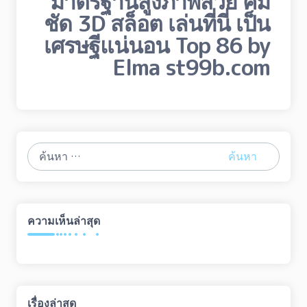
มาตรฐานสูงภาพสวย คม
ชัด 3D สล็อต เล่นที่นี่ เป็น
เศรษฐีแน่นอน Top 86 by
Elma st99b.com
ค้นหา
สำหรับ:
ความเห็นล่าสุด
เรื่องล่าสุด