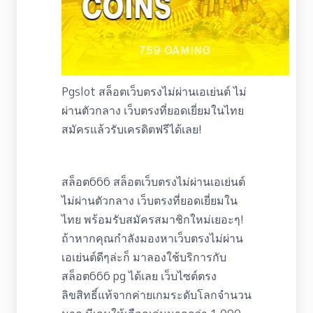
Pgslot สล็อตเว็บตรงไม่ผ่านเอเย่นต์ ไม่
ผ่านตัวกลาง เว็บตรงที่ยอดเยี่ยมในไทย
สมัครแล้วรับเครดิตฟรีได้เลย!
สล็อต666 สล็อตเว็บตรงไม่ผ่านเอเย่นต์
ไม่ผ่านตัวกลาง เว็บตรงที่ยอดเยี่ยมใน
ไทย พร้อมรับสมัครสมาชิกใหม่เยอะๆ!
ถ้าหากคุณกำลังมองหาเว็บตรงไม่ผ่าน
เอเย่นต์ดีๆล่ะก็ มาลองใช้บริการกับ
สล็อต666 pg ได้เลย เว็บไซต์ตรง
ลิขสิทธิ์แท้จากค่ายเกมระดับโลกจำนวน