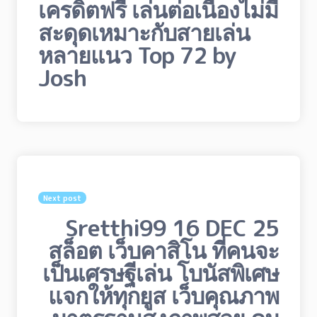
เครดิตฟรี เล่นต่อเนื่องไม่มี
สะดุดเหมาะกับสายเล่น
หลายแนว Top 72 by
Josh
Next post
Sretthi99 16 DEC 25
สล็อต เว็บคาสิโน ที่คนจะ
เป็นเศรษฐีเล่น โบนัสพิเศษ
แจกให้ทุกยูส เว็บคุณภาพ