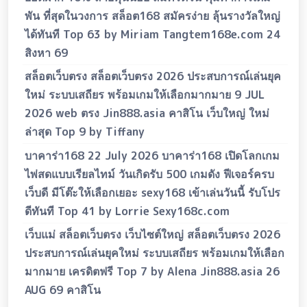
พัน ที่สุดในวงการ สล็อต168 สมัครง่าย ลุ้นรางวัลใหญ่
ได้ทันที Top 63 by Miriam Tangtem168e.com 24
สิงหา 69
สล็อตเว็บตรง สล็อตเว็บตรง 2026 ประสบการณ์เล่นยุค
ใหม่ ระบบเสถียร พร้อมเกมให้เลือกมากมาย 9 JUL
2026 web ตรง Jin888.asia คาสิโน เว็บใหญ่ ใหม่
ล่าสุด Top 9 by Tiffany
บาคาร่า168 22 July 2026 บาคาร่า168 เปิดโลกเกม
ไพ่สดแบบเรียลไทม์ วันเกิดรับ 500 เกมดัง ฟีเจอร์ครบ
เว็บดี มีโต๊ะให้เลือกเยอะ sexy168 เข้าเล่นวันนี้ รับโปร
ดีทันที Top 41 by Lorrie Sexy168c.com
เว็บแม่ สล็อตเว็บตรง เว็บไซต์ใหญ่ สล็อตเว็บตรง 2026
ประสบการณ์เล่นยุคใหม่ ระบบเสถียร พร้อมเกมให้เลือก
มากมาย เครดิตฟรี Top 7 by Alena Jin888.asia 26
AUG 69 คาสิโน