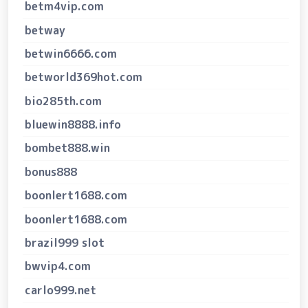
betm4vip.com
betway
betwin6666.com
betworld369hot.com
bio285th.com
bluewin8888.info
bombet888.win
bonus888
boonlert1688.com
boonlert1688.com
brazil999 slot
bwvip4.com
carlo999.net