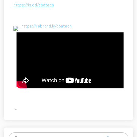
https://is.gd/abatech
https://rebrand.ly/abatech
…
ค้นหา