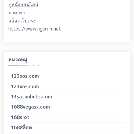
ดูหนังออนไลน์
บาคาร่า
สล็อตเว็บตรง
https://www.ngernn.net
หมวดหมู่
123xos.com
123xos.com
13satanbets.com
1688vegasx.com
168slot
168สล็อต