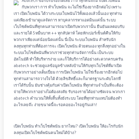
Abatech ขอรับรับรองได้เลยว่า ถ้าทุกคนจะมาเปิดเว็บพนัน
กับพวกเรา การ ทำเว็บพนัน จะไม่ใช่เรื่องยากอีกต่อไป เพราะ
เรา เปิดเว็บพนัน ได้วางระบบเว็บพนันไว้ทั้งผองแล้วนั้นเอง ทุกท่าน
แค่เพียงเข้ามาดูแลจัดการ หาบุคลากรหาแอดมินแค่นั้น ระบบ
เว็บไซต์พนันที่ทุกคนสามารถมาเปิดกับพวกเรานั้น ยืนยันผลตอบรับ
และรายได้ 5หมื่นบาท ++ ทุกสัปดาห์ โดยหักเปอร์เซ็นต์คืนให้กับ
พวกเราเพียงแค่น้อยนิดแค่นั้น นี่เป็น ระบบเว็บพนัน สำหรับนัก
ลงทุนทุกท่านที่ต้องการจะ เปิดเว็บพนัน ด้วยตนเอง ทุกสิ่งทุกอย่างใน
ระบบเว็บไซต์พนันที่พวกเราช่วยทุกท่านจัดการนั้น เป็นระบบ
อัตโนมัติ ทำให้บริหารง่าย และก็ให้บริการได้อย่างสะดวกครบครัน
abatech จะช่วยดูแลข้อมูลข้างหลังบ้านให้กับทุกเว็บไซต์ที่มาเปิด
กับพวกเราอย่างเต็มเปี่ยม การเปิดเว็บพนัน ไม่ใช่เรื่องยากอีกต่อไป
ทุกท่านสามารถวางใจได้ ด้วยลิขสิทธิ์และก็มาตรฐานระดับโลกที่
เราได้รับนั้น มันช่างคุ้มกับค่าเปิดเว็บพนัน ที่ทุกท่านจำเป็นที่จะต้อง
จ่ายให้พวกเราอย่างไม่ต้องสงสัย รับรองรายได้อย่างชัดเจน พวกเรา
abatech คำนวณให้ทั้งสิ้นทั้งยังระบบ โดยที่ทุกท่านแทบไม่ต้องทำ
อะไรเลยจ๊ะ ง่ายขนาดนี้จะรอคอยอะไรอยู่กันเล่า!
เปิดเว็บพนัน ทำเว็บไซต์พนัน ยากไหม? เปิดเว็บพนัน ให้อะไรกับนัก
ลงทุนเปิดเว็บไซต์พนันคนใหม่ได้บ้าง?