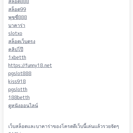
สล็อต888
สล็อต99
พุซซี่888
บาคาร่า
slotxo
สล็อตเว็บตรง
คลิปโป๊
1xbetth
https://funny18.net
pgslot888
kiss918
pgslotth
188betth
ดูหนังออนไลน์
เว็บสล็อตและบาคาร่าของโครตดีเว็บนี้เล่นแล้วรวยจัดๆ