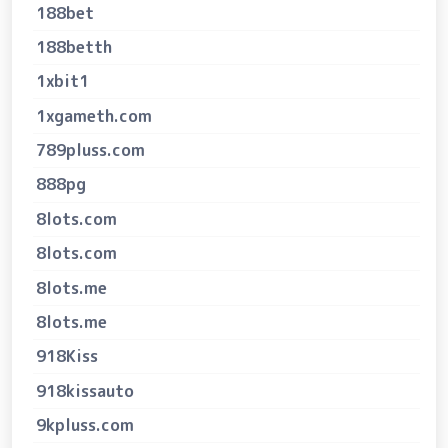
188bet
188betth
1xbit1
1xgameth.com
789pluss.com
888pg
8lots.com
8lots.com
8lots.me
8lots.me
918Kiss
918kissauto
9kpluss.com