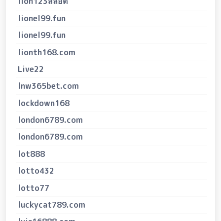
lion123สล็อต
lionel99.fun
lionel99.fun
lionth168.com
Live22
lnw365bet.com
lockdown168
london6789.com
london6789.com
lot888
lotto432
lotto77
luckycat789.com