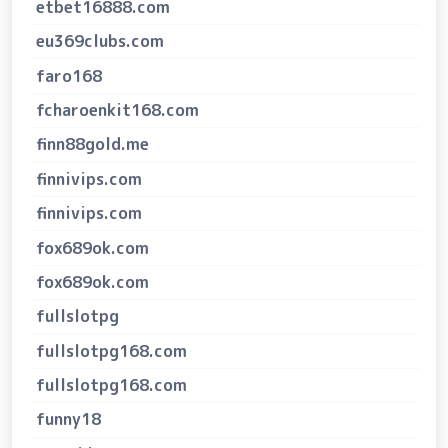
etbet16888.com
eu369clubs.com
faro168
fcharoenkit168.com
finn88gold.me
finnivips.com
finnivips.com
fox689ok.com
fox689ok.com
fullslotpg
fullslotpg168.com
fullslotpg168.com
funny18