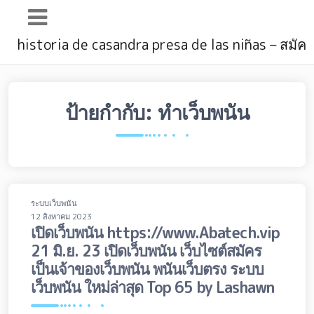
Main
historia de casandra presa de las niñas – สมัค
Navigation
ป้ายกำกับ:
ทำเว็บพนัน
ระบบเว็บพนัน
12 สิงหาคม 2023
เปิดเว็บพนัน https://www.Abatech.vip
21 มิ.ย. 23 เปิดเว็บพนัน เว็บไซต์สมัคร
เป็นเจ้าของเว็บพนัน พนันเว็บตรง ระบบ
เว็บพนัน ใหม่ล่าสุด Top 65 by Lashawn