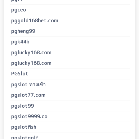
pgceo
pggold168bet.com
pgheng99
pgk44b
pglucky168.com
pglucky168.com
PGSlot
pgslot ทางเข้า
pgslot77.com
pgslot99
pgslot9999.co
pgslotfish
pgslotgolf