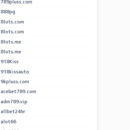
789pluss.com
888pg
8lots.com
8lots.com
8lots.me
8lots.me
918Kiss
918kissauto
9kpluss.com
acebet789.com
adm789.vip
allbet24hr
alot66