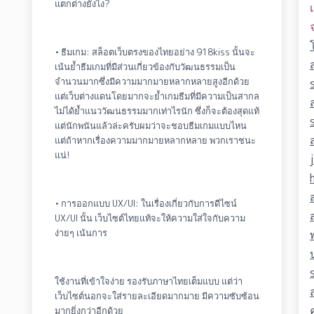
แตกต่างยังไง?
• ธีมเกม: สล็อตเว็บตรงของไทยอย่าง 918kiss นั้นจะ
เน้นย้ำธีมเกมที่มีส่วนเกี่ยวข้องกับวัฒนธรรมเป็น
จำนวนมากซึ่งมีความมากมายหลากหลายสูงอีกด้วย
แต่เว็บต่างแดนโดยมากจะย้ำเกมธีมที่มีความเป็นสากล
ไม่ได้ย้ำแนววัฒนธรรมมากเท่าไรนัก ซึ่งก็จะต้องสุดแท้
แต่นักพนันแล้วล่ะครับผมว่าจะชอบธีมเกมแบบไหน
แต่ถ้าหากเรื่องความมากมายหลากหลาย พวกเราชนะ
แน่!
• การออกแบบ UX/UI: ในเรื่องเกี่ยวกับการดีไซน์
UX/UI นั้น เว็บไซต์ไทยแท้จะให้ความใส่ใจกับความ
ง่ายๆ เน้นการ
ใช้งานที่เข้าใจง่าย รองรับภาษาไทยเต็มแบบ แต่ว่า
เว็บไซต์นอกจะใส่รายละเอียดมากมาย มีความซับซ้อน
มากยิ่งกว่าอีกด้วย