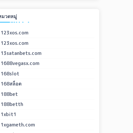
หมวดหมู่
123xos.com
123xos.com
13satanbets.com
1688vegasx.com
168slot
168สล็อต
188bet
188betth
1xbit1
1xgameth.com