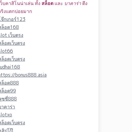
เว็บคาสิโนน่าเล่น ทั้ง
สล็อต
และ
บาคาร่า
ตึง
จริงแตกบ่อยมาก
โจ๊กเกอร์123
สล็อต168
slot เว็บตรง
สล็อตเว็บตรง
slot66
สล็อตเว็บตรง
judhai168
https://bonus888.asia
สล็อต888
สล็อต99
พุซซี่888
บาคาร่า
slotxo
สล็อตเว็บตรง
คลิปโป๊