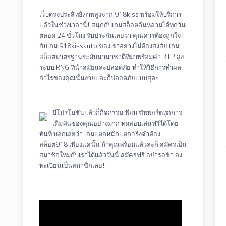
เว็บตรงประสิทธิภาพสูงจาก 918kiss พร้อมให้บริการ
แล้วในช่วงเวลานี้! สนุกกับเกมสล็อตล้นหลามได้ทุกวัน
ตลอด 24 ชั่วโมง รับประกันเลยว่า คุณควรต้องถูกใจ
กับเกม 918kissauto ของเราอย่างไม่ต้องสงสัย เกม
สล็อตมาตรฐานระดับนานาชาติที่มาพร้อมค่า RTP สูง
ระบบ RNG ที่นำสมัยและปลอดภัย ทำให้วิธีการทำผล
กำไรของคุณนั้นง่ายและก็ปลอดภัยแบบสุดๆ
มีโปรโมชั่นแล้วก็กิจกรรมเพียบ ซัพพอร์ตทุกการ
เดิมพันของคุณอย่างมาก ทดสอบเล่นฟรีได้โดย
ทันที บอกเลยว่า เกมแตกหนักแตกจริงจำต้อง
สล็อต918 เพียงแค่นั้น ถ้าคุณพร้อมแล้วล่ะก็ สมัครเป็น
สมาชิกใหม่กับเราได้แล้ววันนี้ สมัครฟรี อย่ารอช้า ลง
ทะเบียนเป็นสมาชิกเลย!