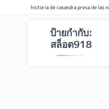
historia de casandra presa de las n
Main
Navigation
ป้ายกำกับ:
สล็อต918