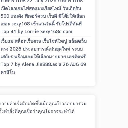
บาคาร่า168 22 July 2026 บาคาร่า168
เปิดโลกเกมไพ่สดแบบเรียลไทม์ วันเกิดรับ
500 เกมดัง ฟีเจอร์ครบ เว็บดี มีโต๊ะให้เลือก
เยอะ sexy168 เข้าเล่นวันนี้ รับโปรดีทันที
Top 41 by Lorrie Sexy168c.com
เว็บแม่ สล็อตเว็บตรง เว็บไซต์ใหญ่ สล็อตเว็บ
ตรง 2026 ประสบการณ์เล่นยุคใหม่ ระบบ
เสถียร พร้อมเกมให้เลือกมากมาย เครดิตฟรี
Top 7 by Alena Jin888.asia 26 AUG 69
คาสิโน
ความสำเร็จมักเกิดขึ้นเมื่อคุณก้าวออกมารวม
ทั้งทำสิ่งที่คุณเชื่อว่าคุณไม่อาจจะทำได้