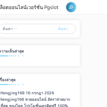
สล็อตออนไลน์เวอร์ชั่น Pgslot
ค้นหา
สำหรับ:
ความเห็นล่าสุด
รื่องล่าสุด
Hengjing168 16 กรกฎา 2026
hengjing168 หวยออนไลน์ อัตราจ่ายมาก
ที่สุด ของไทย โปรโมชั่นเครดิตฟรี 100%