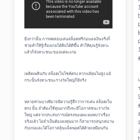
ยิ่งกว่านั้น การทดสอบเล่นสล็อตฟรีก่อนลงเงินจริงก็
ช่วยทำให้รู้เรื่องเกมได้ดิบได้ดีขึ้น ทำให้คุณรู้จังหวะ
แล้วก็จังหวะชนะของแต่ละเกม
เพลิดเพลินกับ สล็อตเว็บไซต์ตรง หากแม้ทุนไม่สูง แม้
กระนั้นจังหวะชนะรางวัลใหญ่ก็มีจริง
หลายท่านบางทีอาจมีความรู้สึกว่าการเล่น สล็อตเว็บ
ตรง นั้น จำต้องใช้ทุนมากถึงจะมีโอกาสชนะรางวัล
ใหญ่ แต่จากประสบการณ์ตรงของผม ผมพบว่าเรื่อง
จริงแล้ว ไม่จำเป็นต้องลงทุนมาก ก็สามารถสนุกสนาน
กับเกมและได้โอกาสลุ้นแจ็คพอตได้ด้วยเหมือนกัน