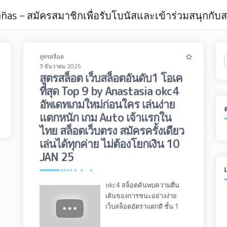
iñas – สมัครสมาชิกเพื่อรับโบนัสและเข้าร่วมสนุกกับ
สูตรสล็อต
3 ธันวาคม 2025
สูตรสล็อต เว็บสล็อตอันดับ1 โอเค
ที่สุด Top 9 by Anastasia okc4
อัพเดทเกมใหม่ก่อนใคร เล่นง่าย
แตกหนัก เกม Auto เจ้าแรกใน
ไทย สล็อตเว็บตรง สมัครครั้งเดียว
เล่นได้ทุกค่าย ไม่ต้องโยกเงิน 10
JAN 25
เ
okc4 สล็อตค้นพบความตื่น
เต้นของการชนะอย่างง่าย
เว็บสล็อตอัตราแตกดี ชั้น 1