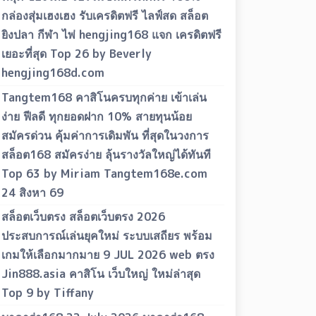
กล่องสุ่มเฮงเฮง รับเครดิตฟรี ไลฟ์สด สล็อต
ยิงปลา กีฬา ไพ่ hengjing168 แจก เครดิตฟรี
เยอะที่สุด Top 26 by Beverly
hengjing168d.com
Tangtem168 คาสิโนครบทุกค่าย เข้าเล่น
ง่าย ฟีลดี ทุกยอดฝาก 10% สายทุนน้อย
สมัครด่วน คุ้มค่าการเดิมพัน ที่สุดในวงการ
สล็อต168 สมัครง่าย ลุ้นรางวัลใหญ่ได้ทันที
Top 63 by Miriam Tangtem168e.com
24 สิงหา 69
สล็อตเว็บตรง สล็อตเว็บตรง 2026
ประสบการณ์เล่นยุคใหม่ ระบบเสถียร พร้อม
เกมให้เลือกมากมาย 9 JUL 2026 web ตรง
Jin888.asia คาสิโน เว็บใหญ่ ใหม่ล่าสุด
Top 9 by Tiffany