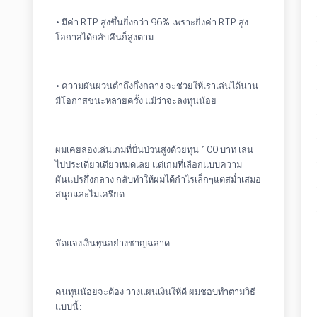
• มีค่า RTP สูงขึ้นยิ่งกว่า 96% เพราะยิ่งค่า RTP สูง
โอกาสได้กลับคืนก็สูงตาม
• ความผันผวนต่ำถึงกึ่งกลาง จะช่วยให้เราเล่นได้นาน
มีโอกาสชนะหลายครั้ง แม้ว่าจะลงทุนน้อย
ผมเคยลองเล่นเกมที่ปั่นป่วนสูงด้วยทุน 100 บาท เล่น
ไปประเดี๋ยวเดียวหมดเลย แต่เกมที่เลือกแบบความ
ผันแปรกึ่งกลาง กลับทำให้ผมได้กำไรเล็กๆแต่สม่ำเสมอ
สนุกและไม่เครียด
จัดแจงเงินทุนอย่างชาญฉลาด
คนทุนน้อยจะต้อง วางแผนเงินให้ดี ผมชอบทำตามวิธี
แบบนี้: