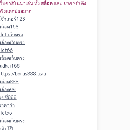
เว็บคาสิโนน่าเล่น ทั้ง
สล็อต
และ
บาคาร่า
ตึง
จริงแตกบ่อยมาก
โจ๊กเกอร์123
สล็อต168
slot เว็บตรง
สล็อตเว็บตรง
slot66
สล็อตเว็บตรง
judhai168
https://bonus888.asia
สล็อต888
สล็อต99
พุซซี่888
บาคาร่า
slotxo
สล็อตเว็บตรง
คลิปโป๊