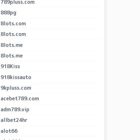
789pluss.com
888pg
8lots.com
8lots.com
8lots.me
8lots.me
918Kiss
918kissauto
9kpluss.com
acebet789.com
adm789.vip
allbet24hr
alot66