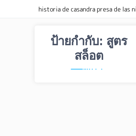
historia de casandra presa de las n
Main
Navigation
ป้ายกำกับ:
สูตร
สล็อต