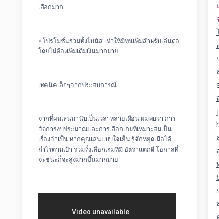
เลือกมาก
• โปรโมชั่นรวมทั้งโบนัส: ทำให้มีทุนเพิ่มสำหรับเล่นต่อ
โดยไม่ต้องเพิ่มเติมเงินมากมาย
เทคนิคเล็กๆจากประสบการณ์
จากที่ผมเล่นมานับเป็นเวลาหลายเดือน ผมพบว่า การ
จัดการงบประมาณและการเลือกเกมที่เหมาะสมเป็น
เรื่องจำเป็น หากคุณเล่นแบบใจเย็น รู้จักหยุดเมื่อได้
กำไรตามเป้า รวมทั้งเลือกเกมที่มี อัตราแตกดี โอกาสที่
จะชนะก็จะสูงมากขึ้นมากมาย