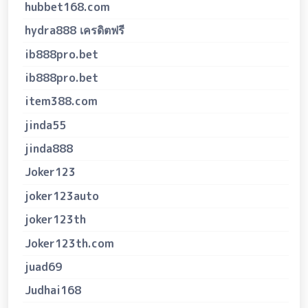
hubbet168.com
hydra888 เครดิตฟรี
ib888pro.bet
ib888pro.bet
item388.com
jinda55
jinda888
Joker123
joker123auto
joker123th
Joker123th.com
juad69
Judhai168