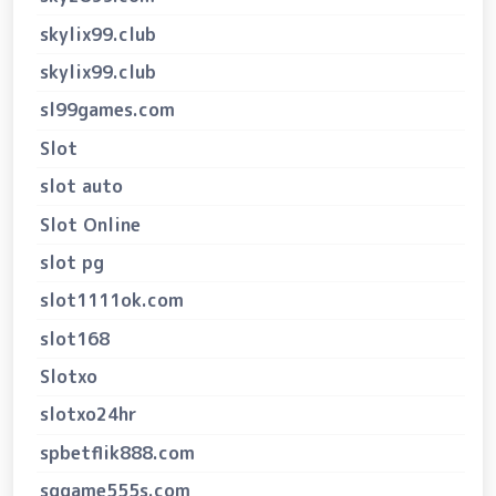
skylix99.club
skylix99.club
sl99games.com
Slot
slot auto
Slot Online
slot pg
slot1111ok.com
slot168
Slotxo
slotxo24hr
spbetflik888.com
sqgame555s.com