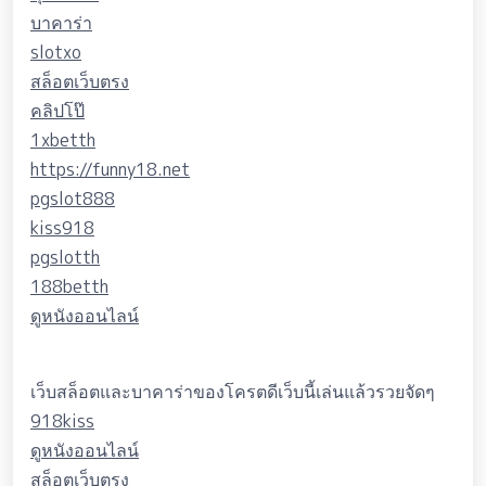
บาคาร่า
slotxo
สล็อตเว็บตรง
คลิปโป๊
1xbetth
https://funny18.net
pgslot888
kiss918
pgslotth
188betth
ดูหนังออนไลน์
เว็บสล็อตและบาคาร่าของโครตดีเว็บนี้เล่นแล้วรวยจัดๆ
918kiss
ดูหนังออนไลน์
สล็อตเว็บตรง