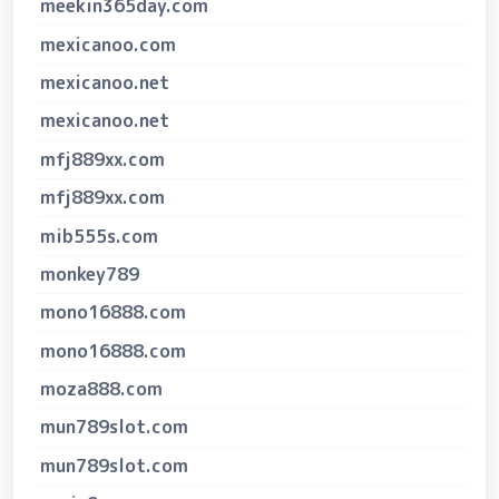
meekin365day.com
mexicanoo.com
mexicanoo.net
mexicanoo.net
mfj889xx.com
mfj889xx.com
mib555s.com
monkey789
mono16888.com
mono16888.com
moza888.com
mun789slot.com
mun789slot.com