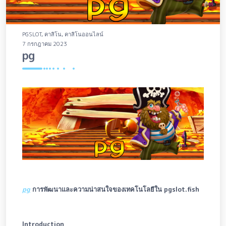
PGSLOT
,
คาสิโน
,
คาสิโนออนไลน์
7 กรกฎาคม 2023
pg
pg
การพัฒนาและความน่าสนใจของเทคโนโลยีใน pgslot.fish
Introduction