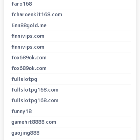
faro168
fcharoenkit168.com
finn88gold.me
finnivips.com
finnivips.com
fox689ok.com
fox689ok.com
fullslotpg
fullslotpg168.com
fullslotpg168.com
funny18
gamehit8888.com
gaojing888