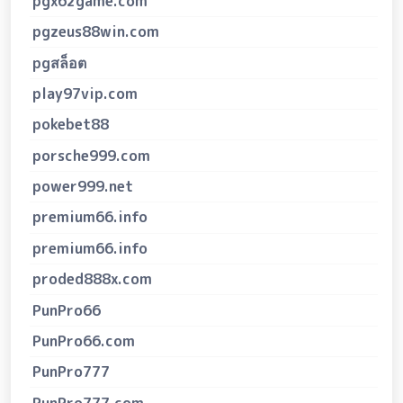
pgx62game.com
pgzeus88win.com
pgสล็อต
play97vip.com
pokebet88
porsche999.com
power999.net
premium66.info
premium66.info
proded888x.com
PunPro66
PunPro66.com
PunPro777
PunPro777.com