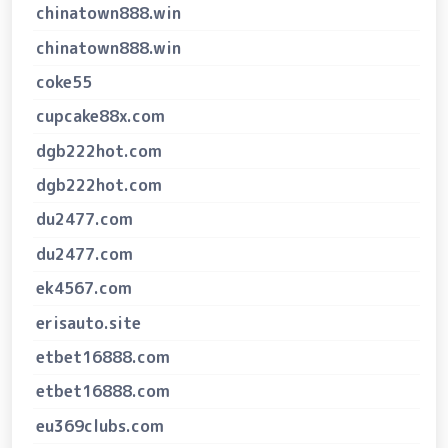
chinatown888.win
chinatown888.win
coke55
cupcake88x.com
dgb222hot.com
dgb222hot.com
du2477.com
du2477.com
ek4567.com
erisauto.site
etbet16888.com
etbet16888.com
eu369clubs.com