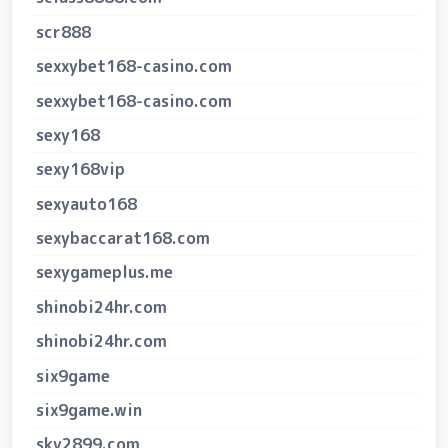
scr888
sexxybet168-casino.com
sexxybet168-casino.com
sexy168
sexy168vip
sexyauto168
sexybaccarat168.com
sexygameplus.me
shinobi24hr.com
shinobi24hr.com
six9game
six9game.win
sky2899.com