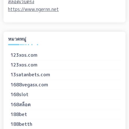
สล็อตเว็บตรง
https://www.ngernn.net
หมวดหมู่
123xos.com
123xos.com
13satanbets.com
1688vegasx.com
168slot
168สล็อต
188bet
188betth