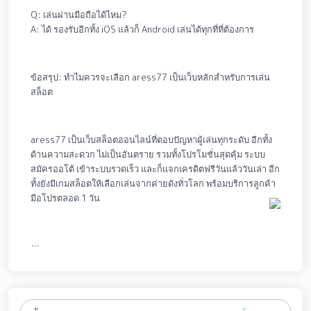
Q: เล่นผ่านมือถือได้ไหม?
A: ได้ รองรับอีกทั้ง iOS แล้วก็ Android เล่นได้ทุกที่ที่ต้องการ
ข้อสรุป: ทำไมควรจะเลือก aress77 เป็นเว็บหลักสำหรับการเล่น
สล็อต
aress77 เป็นเว็บสล็อตออนไลน์ที่ตอบปัญหาผู้เล่นทุกระดับ อีกทั้ง
ด้านความสะดวก ไม่เป็นอันตราย รวมทั้งโปรโมชั่นสุดคุ้ม ระบบ
สมัครออโต้ เข้าระบบรวดเร็ว และก็แจกเครดิตฟรีวันแล้ววันเล่า อีก
ทั้งยังมีเกมสล็อตให้เลือกเล่นจากค่ายดังทั่วโลก พร้อมบริการลูกค้า
มือโปรตลอด 1 วัน
…
ค้นหา