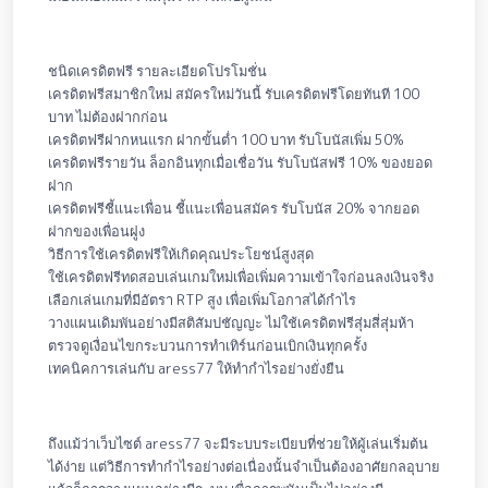
ชนิดเครดิตฟรี รายละเอียดโปรโมชั่น
เครดิตฟรีสมาชิกใหม่ สมัครใหม่วันนี้ รับเครดิตฟรีโดยทันที 100
บาท ไม่ต้องฝากก่อน
เครดิตฟรีฝากหนแรก ฝากขั้นต่ำ 100 บาท รับโบนัสเพิ่ม 50%
เครดิตฟรีรายวัน ล็อกอินทุกเมื่อเชื่อวัน รับโบนัสฟรี 10% ของยอด
ฝาก
เครดิตฟรีชี้แนะเพื่อน ชี้แนะเพื่อนสมัคร รับโบนัส 20% จากยอด
ฝากของเพื่อนฝูง
วิธีการใช้เครดิตฟรีให้เกิดคุณประโยชน์สูงสุด
ใช้เครดิตฟรีทดสอบเล่นเกมใหม่เพื่อเพิ่มความเข้าใจก่อนลงเงินจริง
เลือกเล่นเกมที่มีอัตรา RTP สูง เพื่อเพิ่มโอกาสได้กำไร
วางแผนเดิมพันอย่างมีสติสัมปชัญญะ ไม่ใช้เครดิตฟรีสุ่มสี่สุ่มห้า
ตรวจดูเงื่อนไขกระบวนการทำเทิร์นก่อนเบิกเงินทุกครั้ง
เทคนิคการเล่นกับ aress77 ให้ทำกำไรอย่างยั่งยืน
ถึงแม้ว่าเว็บไซต์ aress77 จะมีระบบระเบียบที่ช่วยให้ผู้เล่นเริ่มต้น
ได้ง่าย แต่วิธีการทำกำไรอย่างต่อเนื่องนั้นจำเป็นต้องอาศัยกลอุบาย