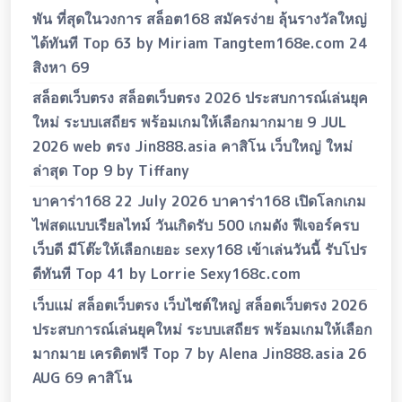
พัน ที่สุดในวงการ สล็อต168 สมัครง่าย ลุ้นรางวัลใหญ่
ได้ทันที Top 63 by Miriam Tangtem168e.com 24
สิงหา 69
สล็อตเว็บตรง สล็อตเว็บตรง 2026 ประสบการณ์เล่นยุค
ใหม่ ระบบเสถียร พร้อมเกมให้เลือกมากมาย 9 JUL
2026 web ตรง Jin888.asia คาสิโน เว็บใหญ่ ใหม่
ล่าสุด Top 9 by Tiffany
บาคาร่า168 22 July 2026 บาคาร่า168 เปิดโลกเกม
ไพ่สดแบบเรียลไทม์ วันเกิดรับ 500 เกมดัง ฟีเจอร์ครบ
เว็บดี มีโต๊ะให้เลือกเยอะ sexy168 เข้าเล่นวันนี้ รับโปร
ดีทันที Top 41 by Lorrie Sexy168c.com
เว็บแม่ สล็อตเว็บตรง เว็บไซต์ใหญ่ สล็อตเว็บตรง 2026
ประสบการณ์เล่นยุคใหม่ ระบบเสถียร พร้อมเกมให้เลือก
มากมาย เครดิตฟรี Top 7 by Alena Jin888.asia 26
AUG 69 คาสิโน