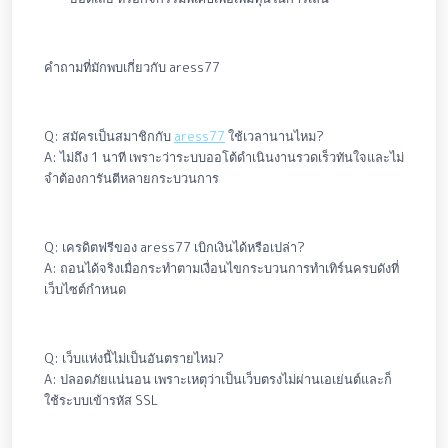
คำถามที่มักพบเกี่ยวกับ aress77
Q: สมัครเป็นสมาชิกกับ
aress77
ใช้เวลานานไหม?
A: ไม่ถึง 1 นาที เพราะว่าระบบออโต้ดำเนินงานรวดเร็วทันใจและไม่
จำต้องการันตีหลายกระบวนการ
Q: เครดิตฟรีของ aress77 เบิกเงินได้หรือเปล่า?
A: ถอนได้จริงเมื่อกระทำตามเงื่อนไขกระบวนการทำเทิร์นครบดังที่
เว็บไซต์กำหนด
Q: เว็บแห่งนี้ไม่เป็นอันตรายไหม?
A: ปลอดภัยแน่นอน เพราะเหตุว่าเป็นเว็บตรงไม่ผ่านเอเย่นต์และก็
ใช้ระบบเข้ารหัส SSL