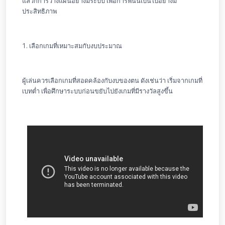
แล้วก็การวางแผนอย่างมีระบบ เพื่อการพนันเป็นไปอย่างมี
ประสิทธิภาพ
1. เลือกเกมที่เหมาะสมกับงบประมาณ
ผู้เล่นควรเลือกเกมที่สอดคล้องกับงบของตน ดังเช่นว่า เริ่มจากเกมที่
เบทต่ำ เพื่อศึกษาระบบก่อนขยับไปยังเกมที่มีรางวัลสูงขึ้น