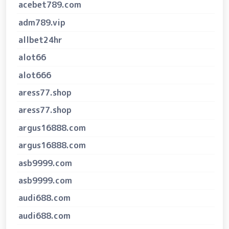
acebet789.com
adm789.vip
allbet24hr
alot66
alot666
aress77.shop
aress77.shop
argus16888.com
argus16888.com
asb9999.com
asb9999.com
audi688.com
audi688.com