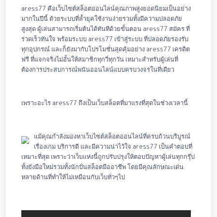
aress77 คือเว็บไซต์สล็อตออนไลน์คุณภาพสูงยอดนิยมเป็นอย่าง
มากในปีนี้ ด้วยระบบที่ล้ำยุคใช้งานง่ายรวมทั้งมีความปลอดภัย
สูงสุด ผู้เล่นสามารถเริ่มต้นได้ทันทีด้วยขั้นตอน aress77 สมัคร ที่
รวดเร็วทันใจ พร้อมระบบ aress77 เข้าสู่ระบบ ที่ปลอดภัยรองรับ
ทุกอุปกรณ์ และก็ยังมากับโปรโมชั่นสุดคุ้มอย่าง aress77 เครดิต
ฟรี ที่แจกจริงไม่อั้นให้สมาชิกทุกวี่ทุกวัน เหมาะสำหรับผู้เล่นที่
ต้องการประสบการณ์พนันออนไลน์แบบครบวงจรในที่เดียว
เพราะอะไร aress77 ถึงเป็นเว็บสล็อตที่มาแรงที่สุดในช่วงเวลานี้
แม้คุณกำลังมองหาเว็บไซต์สล็อตออนไลน์ที่ครบถ้วนบริบูรณ์
เรื่องเกม บริการดี และมีความน่าไว้ใจ aress77 เป็นคำตอบที่
เหมาะที่สุด เพราะว่าเว็บแห่งนี้ถูกปรับปรุงให้ตอบปัญหาผู้เล่นทุกกรุ๊ป
ทั้งยังมือใหม่รวมทั้งนักปั่นสล็อตมืออาชีพ โดยมีคุณลักษณะเด่น
หลายด้านที่ทำให้ไม่เหมือนกับเว็บทั่วๆไป