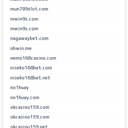
mun789slot.com
mwin9s.com
mwin9s.com
nagawaybet.com
nbwin.me
nemo168casino.com
niseko168bet.com
niseko168bet.net
no1huay
no1huay.com
okcasino159.com
okcasino159.com
okcasino159.net