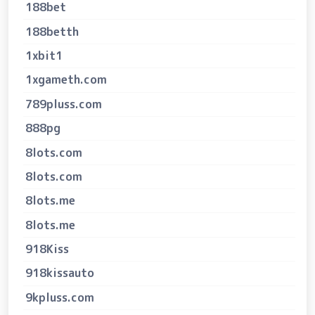
188bet
188betth
1xbit1
1xgameth.com
789pluss.com
888pg
8lots.com
8lots.com
8lots.me
8lots.me
918Kiss
918kissauto
9kpluss.com