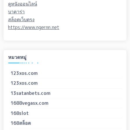
ดูหนังออนไลน์
บาคาร่า
สล็อตเว็บตรง
https://www.ngernn.net
หมวดหมู่
123xos.com
123xos.com
13satanbets.com
1688vegasx.com
168slot
168สล็อต