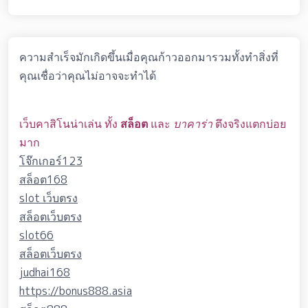
ความสำเร็จมักเกิดขึ้นเมื่อคุณก้าวออกมารวมทั้งทำสิ่งที่
คุณเชื่อว่าคุณไม่อาจจะทำได้
เว็บคาสิโนน่าเล่น ทั้ง
สล็อต
และ
บาคาร่า
ตึงจริงแตกบ่อย
มาก
โจ๊กเกอร์123
สล็อต168
slot เว็บตรง
สล็อตเว็บตรง
slot66
สล็อตเว็บตรง
judhai168
https://bonus888.asia