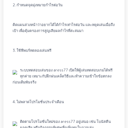
2. กำหนดจุดมุ่งหมายกำไรต่อวัน
คิดแผนล่วงหน้าว่าอยากได้ได้กำไรเท่าไรต่อวัน และหยุดเล่นเมื่อถึง
เป้า เพื่อคุ้มครองการสูญเสียผลกำไรที่สะสมมา
3. ใช้ฟีพบร์ทดลองเล่นฟรี
ระบบทดสอบเล่นของ aress77 เปิดให้ผู้เล่นทดสอบเกมได้ฟรี
ทุกค่าย เหมาะกับฝึกฝนเคล็ดวิธีและทำความเข้าใจข้อตกลง
ก่อนเดิมพันจริง
4. ไม่พลาดโปรโมชั่นประจำเดือน
ติดตามโปรโมชั่นใหม่ของ aress77 อยู่เสมอ เช่น โบนัสคืน
ยอดเสีย หรือกิจกรรมพิเศษเพื่อเพิ่มทุนในการเล่น