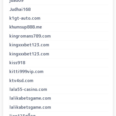
juad69
Judhai168
k1gt-auto.com
khumsup888.me
kingromans789.com
kingxxxbet123.com
kingxxxbet123.com
kiss918
kitti999vip.com
ktv4sd.com
lala55-casino.com
lalikabetsgame.com
lalikabetsgame.com