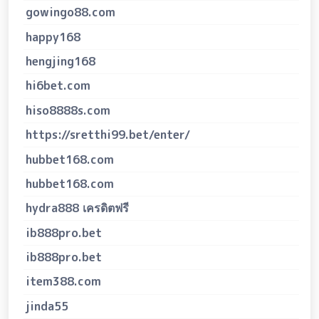
gowingo88.com
happy168
hengjing168
hi6bet.com
hiso8888s.com
https://sretthi99.bet/enter/
hubbet168.com
hubbet168.com
hydra888 เครดิตฟรี
ib888pro.bet
ib888pro.bet
item388.com
jinda55