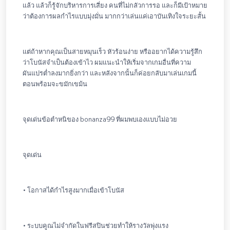
แล้ว แล้วก็รู้จักบริหารการเสี่ยง คนที่ไม่กลัวการรอ และก็มีเป้าหมาย
ว่าต้องการผลกำไรแบบมุ่งมั่น มากกว่าเล่นแค่เอาบันเทิงใจระยะสั้น
แต่ถ้าหากคุณเป็นสายหมุนเร็ว หัวร้อนง่าย หรืออยากได้ความรู้สึก
ว่าโบนัสจำเป็นต้องเข้าไว ผมแนะนำให้เริ่มจากเกมอื่นที่ความ
ผันแปรต่ำลงมากยิ่งกว่า และหลังจากนั้นก็ค่อยกลับมาเล่นเกมนี้
ตอนพร้อมจะขมักเขม้น
จุดเด่นข้อตำหนิของ bonanza99 ที่ผมพบเองแบบไม่อวย
จุดเด่น
• โอกาสได้กำไรสูงมากเมื่อเข้าโบนัส
• ระบบคูณไม่จำกัดในฟรีสปินช่วยทำให้รางวัลพุ่งแรง