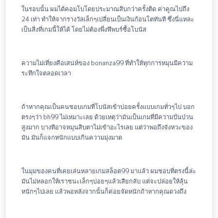
ในรอบนั้น ผมได้คอมโบโดยประมาณสิบกว่าครั้งติด ค่าคูณไปถึง
24 เท่า ทำให้จากรางวัลเล็กๆเปลี่ยนเป็นเงินก้อนโตทันที ซึ่งนี่แหละ
เป็นสิ่งที่เกมนี้ให้ได้ โดยไม่ต้องพึ่งฟีพบร์ซื้อโบนัส
ความไม่เที่ยงคือเสน่ห์ของ bonanza99 ที่ทำให้ทุกการหมุนมีความ
ระทึกใจตลอดเวลา
ถ้าหากคุณเป็นคนชอบเกมที่โบนัสเข้าบ่อยครั้งแบบเกมทั่วๆไป บอก
ตรงๆว่า bh99 ไม่เหมาะเลย ด้วยเหตุว่ามันเป็นเกมที่มีความปั่นป่วน
สูงมาก บางทีอาจหมุนสิบตาไม่เข้าอะไรเลย แต่ว่าพอถึงจังหวะของ
มัน มันก็แจกหนักแบบเกินความมุ่งมาด
ในมุมของคนที่เคยเล่นหลายเกมสล็อต99 มาแล้ว ผมชอบที่ตรงนี้ล่ะ
มันไม่หลอกให้เราชนะเล็กๆบ่อยๆแล้วเสียกลับ แต่จะปล่อยให้ลุ้น
หนักๆไปเลย แล้วพอหลังจากนั้นก็ค่อยจัดหนักถ้าหากคุณดวงถึง