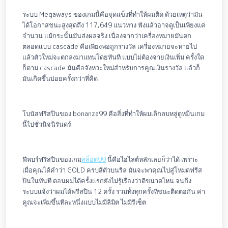
ระบบ Megaways ของเกมนี้คือจุดแข็งที่ทำให้ผมติด ด้วยเหตุว่ามัน
ได้โอกาสชนะสูงสุดถึง 117,649 แนวทาง ฟังแล้วอาจดูเป็นเพียงแค่
จำนวน แม้กระนั้นมันส่งผลจริง เนื่องจากว่าเครื่องหมายมันตก
ตลอดแบบ cascade คือเพียงพอถูกรางวัล เครื่องหมายจะหายไป
แล้วตัวใหม่จะตกลงมาแทนโดยทันที แบบไม่ต้องจ่ายเงินเพิ่ม ครั้งใด
ก็ตาม cascade มันคือจังหวะใหม่สำหรับการคูณเงินรางวัล แล้วก็
มันเกิดขึ้นบ่อยครั้งกว่าที่คิด
โบนัสฟรีสปินของ bonanza99 คือสิ่งที่ทำให้ผมเลิกลบหลู่ดูหมิ่นเกม
นี้ไปชั่วนิจนิรันดร์
ฟีพบร์ฟรีสปินของเกม
สล็อต99
นี้คือไฮไลต์หลักเลยก็ว่าได้ เพราะ
เมื่อคุณได้คำว่า GOLD ครบสี่ตัวบนรีล มันจะพาคุณไปสู่โหมดฟรีส
ปินในทันที ตอนผมได้ครั้งแรกยังไม่รู้เรื่องว่าดีขนาดไหน จนถึง
ระบบแจ้งว่าผมได้ฟรีสปิน 12 ครั้ง รวมทั้งทุกครั้งที่ชนะติดต่อกัน ค่า
คูณจะเพิ่มขึ้นทีละหนึ่งแบบไม่มีลิมิต ไม่มีรีเซ็ต