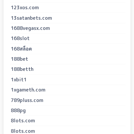
123xos.com
13satanbets.com
1688vegasx.com
168slot
168สล็อต
188bet
188betth
1xbit1
1xgameth.com
789pluss.com
888pg
8lots.com
8lots.com