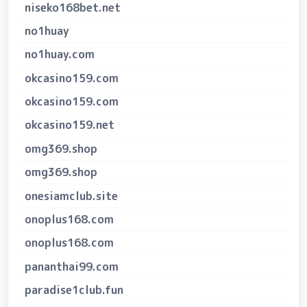
niseko168bet.net
no1huay
no1huay.com
okcasino159.com
okcasino159.com
okcasino159.net
omg369.shop
omg369.shop
onesiamclub.site
onoplus168.com
onoplus168.com
pananthai99.com
paradise1club.fun