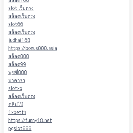
slot เว็บตรง
สล็อตเว็บตรง
slot66
สล็อตเว็บตรง
judhai168
https://bonus888.asia
สล็อต888
สล็อต99
พุซซี่888
บาคาร่า
slotxo
สล็อตเว็บตรง
คลิปโป๊
1xbetth
https://funny18.net
pgslot888