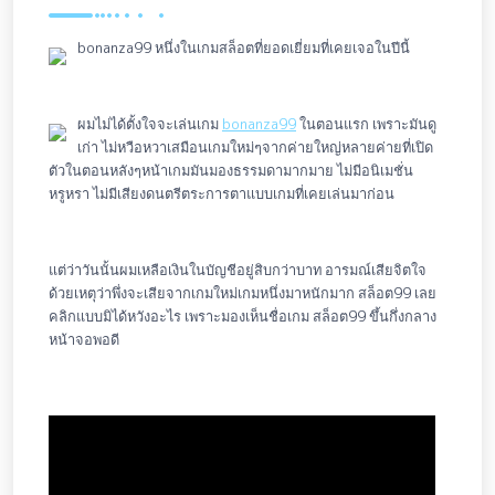
bonanza99 หนึ่งในเกมสล็อตที่ยอดเยี่ยมที่เคยเจอในปีนี้
ผมไม่ได้ตั้งใจจะเล่นเกม
bonanza99
ในตอนแรก เพราะมันดู
เก่า ไม่หวือหวาเสมือนเกมใหม่ๆจากค่ายใหญ่หลายค่ายที่เปิด
ตัวในตอนหลังๆหน้าเกมมันมองธรรมดามากมาย ไม่มีอนิเมชั่น
หรูหรา ไม่มีเสียงดนตรีตระการตาแบบเกมที่เคยเล่นมาก่อน
แต่ว่าวันนั้นผมเหลือเงินในบัญชีอยู่สิบกว่าบาท อารมณ์เสียจิตใจ
ด้วยเหตุว่าพึ่งจะเสียจากเกมใหม่เกมหนึ่งมาหนักมาก สล็อต99 เลย
คลิกแบบมิได้หวังอะไร เพราะมองเห็นชื่อเกม สล็อต99 ขึ้นกึ่งกลาง
หน้าจอพอดี