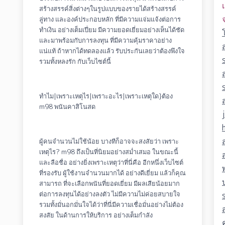
สร้างสรรค์สิ่งต่างๆในรูปแบบของรายได้สร้างสรรค์
ลู่ทาง และองค์ประกอบหลัก ที่มีความแจ่มแจ้งต่อการ
ทำเงิน อย่างเต็มเปี่ยม มีความยอดเยี่ยมอย่างเห็นได้ชัด
และมาพร้อมกับการลงทุน ที่มีความคุ้มราคาอย่าง
แน่แท้ ถ้าหากได้ทดลองแล้ว รับประกันเลยว่าต้องพึงใจ
รวมทั้งหลงรัก กับเว็บไซต์นี้
ทำไม|เพราะเหตุไร|เพราะอะไร|เพราะเหตุใด}ต้อง
m98 พนันคาสิโนสด
ผู้คนจำนวนไม่ใช้น้อย บางทีก็อาจจะสงสัยว่า เพราะ
เหตุไร? m98 ถึงเป็นที่นิยมอย่างสม่ำเสมอ ในขณะนี้
และลือชื่อ อย่างยิ่งเพราะเหตุว่าที่นี่คือ อีกหนึ่งเว็บไซต์
ที่รองรับ ผู้ใช้งานจำนวนมากได้ อย่างดีเยี่ยม แล้วก็คุณ
สามารถ ที่จะเลือกพนันที่ยอดเยี่ยม มีผลเสียน้อยมาก
ต่อการลงทุนได้อย่างลงตัว ไม่มีความไม่ค่อยสบายใจ
รวมทั้งมั่นอกมั่นใจได้ว่าที่นี่มีความเชื่อมั่นอย่างไม่ต้อง
สงสัย ในด้านการให้บริการ อย่างเต็มกำลัง