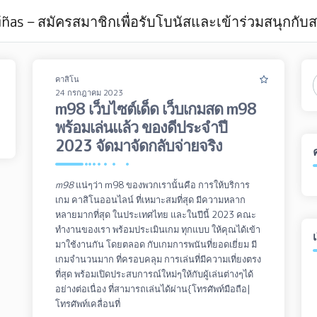
iñas – สมัครสมาชิกเพื่อรับโบนัสและเข้าร่วมสนุกกับ
คาสิโน
24 กรกฎาคม 2023
m98 เว็บไซต์เด็ด เว็บเกมสด m98
พร้อมเล่นแล้ว ของดีประจำปี
2023 จัดมาจัดกลับจ่ายจริง
m98
แน่ๆว่า m98 ของพวกเรานั้นคือ การให้บริการ
เกม คาสิโนออนไลน์ ที่เหมาะสมที่สุด มีความหลาก
หลายมากที่สุด ในประเทศไทย และในปีนี้ 2023 คณะ
ทำงานของเรา พร้อมประเมินเกม ทุกแบบ ให้คุณได้เข้า
เ
มาใช้งานกัน โดยตลอด กับเกมการพนันที่ยอดเยี่ยม มี
เกมจำนวนมาก ที่ครอบคลุม การเล่นที่มีความเที่ยงตรง
ที่สุด พร้อมเปิดประสบการณ์ใหม่ๆให้กับผู้เล่นต่างๆได้
อย่างต่อเนื่อง ที่สามารถเล่นได้ผ่าน{โทรศัพท์มือถือ|
โทรศัพท์เคลื่อนที่