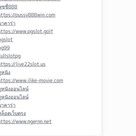
พุซซี่888
https://pussy888win.com
บาคาร่า
https://www.pgslot.golf
pgslot
pg99
fullslotpg
https://live22slot.us
ดูหนัง
https://www.ilike-movie.com
ดูหนังออนไลน์
ดูหนังออนไลน์
บาคาร่า
สล็อตเว็บตรง
https://www.ngernn.net