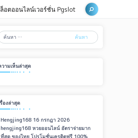
สล็อตออนไลน์เวอร์ชั่น Pgslot
ค้นหา
สำหรับ:
ความเห็นล่าสุด
รื่องล่าสุด
Hengjing168 16 กรกฎา 2026
hengjing168 หวยออนไลน์ อัตราจ่ายมาก
ที่สุด ของไทย โปรโมชั่นเครดิตฟรี 100%