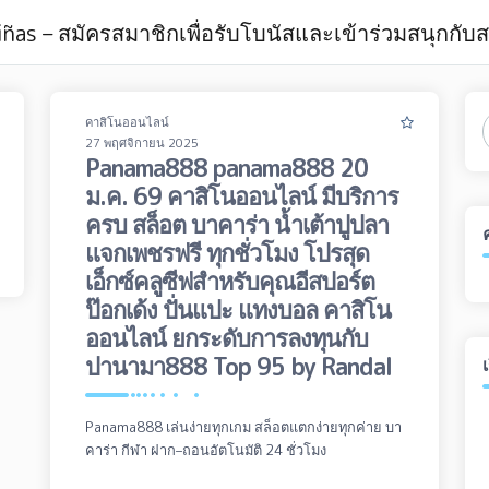
iñas – สมัครสมาชิกเพื่อรับโบนัสและเข้าร่วมสนุกกับ
คาสิโนออนไลน์
27 พฤศจิกายน 2025
Panama888 panama888 20
ม.ค. 69 คาสิโนออนไลน์ มีบริการ
ครบ สล็อต บาคาร่า น้ำเต้าปูปลา
แจกเพชรฟรี ทุกชั่วโมง โปรสุด
เอ็กซ์คลูซีฟสำหรับคุณอีสปอร์ต
ป๊อกเด้ง ปั่นแปะ แทงบอล คาสิโน
ออนไลน์ ยกระดับการลงทุนกับ
ปานามา888 Top 95 by Randal
เ
Panama888 เล่นง่ายทุกเกม สล็อตแตกง่ายทุกค่าย บา
คาร่า กีฬา ฝาก–ถอนอัตโนมัติ 24 ชั่วโมง