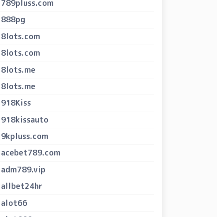
789pluss.com
888pg
8lots.com
8lots.com
8lots.me
8lots.me
918Kiss
918kissauto
9kpluss.com
acebet789.com
adm789.vip
allbet24hr
alot66