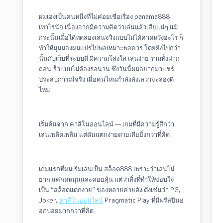
ผมเองเป็นคนหนึ่งที่ไม่ค่อยเชื่อเรื่อง panama888
เท่าไรนัก เนื่องจากมีความคิดว่าเล่นแล้วเสียแน่ๆ แม้
กระนั้นเมื่อได้ทดลองเล่นจริงแบบไม่ได้คาดหวังอะไร ก็
ทำให้มุมมองผมแปรไปพอเหมาะพอควร โดยยิ่งไปกว่า
นั้นกับเว็บที่ระบบดี มีความโล่งใส เล่นง่าย รวมทั้งฝาก
ถอนเร็วแบบไม่ต้องรอนาน ซึ่งวันนี้ผมอยากมาแชร์
ประสบการณ์จริง เผื่อคนไหนกำลังลังเลว่าจะลองดี
ไหม
เริ่มต้นจาก คาสิโนออนไลน์ — เกมที่มีความรู้สึกว่า
เล่นเพลิดเพลิน แต่ดันแตกง่ายดายเสียยิ่งกว่าที่คิด
เกมแรกที่ผมเริ่มเล่นเป็น สล็อต888 เพราะว่าเล่นไม่
ยาก แค่กดหมุนและคอยลุ้น แต่ว่าสิ่งที่ทำให้ชอบใจ
เป็น “สล็อตแตกง่าย” ของหลายค่ายดัง ดังเช่นว่า PG,
Joker,
คาสิโนออนไลน์
Pragmatic Play ที่มีฟรีสปินอ
อกบ่อยมากกว่าที่คิด