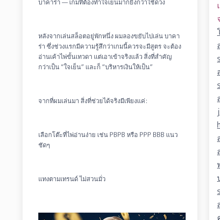
บาคาร่า — เกมที่ต้องทำใจเย็นมากยิ่งกว่าใช้ดวง
หลังจากเล่นสล็อตอยู่พักหนึ่ง ผมลองขยับไปเล่น บาคา
ร่า ซึ่งช่วงแรกมีความรู้สึกว่าเกมนี้ควรจะมีสูตร จะต้อง
อ่านเค้าไพ่ขั้นเทวดา แต่เอาเข้าจริงแล้ว สิ่งที่สำคัญ
กว่าเป็น “ใจเย็น” และก็ “บริหารเงินให้เป็น”
จากที่ผมเล่นมา สิ่งที่ช่วยได้จริงมีเพียงแค่:
เลือกโต๊ะที่ไพ่อ่านง่าย เช่น PBPB หรือ PPP BBB แนว
ชัดๆ
แทงตามเทรนด์ ไม่สวนมั่ว