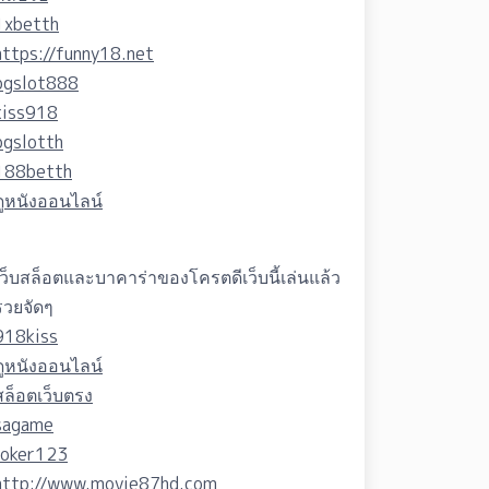
1xbetth
https://funny18.net
pgslot888
kiss918
pgslotth
188betth
ดูหนังออนไลน์
เว็บสล็อตและบาคาร่าของโครตดีเว็บนี้เล่นแล้ว
รวยจัดๆ
918kiss
ดูหนังออนไลน์
สล็อตเว็บตรง
sagame
joker123
http://www.movie87hd.com