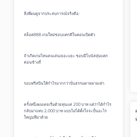
สิ่งที่ผมดูจากประสบการณ์จริงคือ:
สล็อต888 เกมใหม่ชอบแตกดีในตอนเปิดตัว
ถ้าเกิดเกมไหนคนเล่นเยอะแยะ ชอบมีโบนัสสุ่มแตก
ค่อนข้างถี่
รอบฟรีสปินให้กำไรมากกว่าปั่นธรรมดาหลายเท่า
ครั้งหนึ่งผมเคยเริ่มด้วยทุนแค่ 200 บาท แต่ว่าได้กำไร
กลับมาแทบ 2,000 บาท แบบไม่ได้ตั้งใจจะปั้นอะไร
ใหญ่มหึมาด้วย