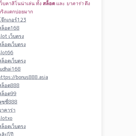
เว็บคาสิโนน่าเล่น ทั้ง
สล็อต
และ
บาคาร่า
ตึง
จริงแตกบ่อยมาก
โจ๊กเกอร์123
สล็อต168
slot เว็บตรง
สล็อตเว็บตรง
slot66
สล็อตเว็บตรง
judhai168
https://bonus888.asia
สล็อต888
สล็อต99
พุซซี่888
บาคาร่า
slotxo
สล็อตเว็บตรง
คลิปโป๊