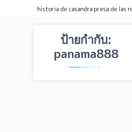
historia de casandra presa de las n
Main
Navigation
ป้ายกำกับ:
panama888