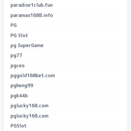
paradise1club.fun
paramax1688.info
PG
PG Slot
pg SuperGame
pg77
pgceo
pggold168bet.com
pgheng99
pgk44b
pglucky168.com
pglucky168.com
PGSlot