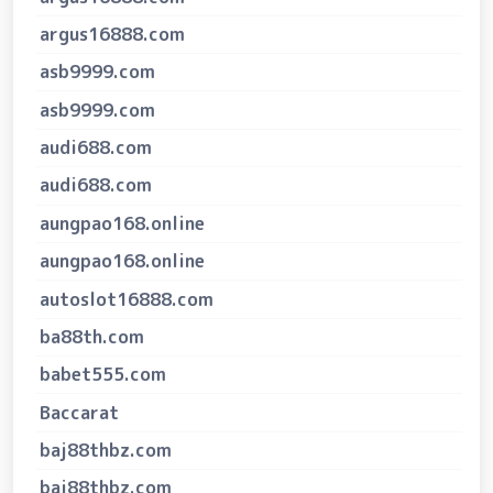
argus16888.com
asb9999.com
asb9999.com
audi688.com
audi688.com
aungpao168.online
aungpao168.online
autoslot16888.com
ba88th.com
babet555.com
Baccarat
baj88thbz.com
baj88thbz.com