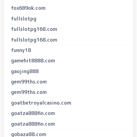
fox689ok.com
fullslotpg
fullslotpg168.com
fullslotpg168.com
funny18
gamehit8888.com
gaojing888
gem99ths.com
gem99ths.com
goatbetroyalcasino.com
goatza888fin.com
goatza888fin.com
gobaza88.com