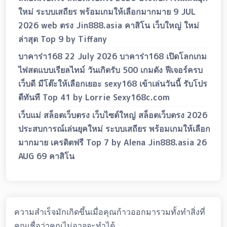
ใหม่ ระบบเสถียร พร้อมเกมให้เลือกมากมาย 9 JUL
2026 web ตรง Jin888.asia คาสิโน เว็บใหญ่ ใหม่
ล่าสุด Top 9 by Tiffany
บาคาร่า168 22 July 2026 บาคาร่า168 เปิดโลกเกม
ไพ่สดแบบเรียลไทม์ วันเกิดรับ 500 เกมดัง ฟีเจอร์ครบ
เว็บดี มีโต๊ะให้เลือกเยอะ sexy168 เข้าเล่นวันนี้ รับโปร
ดีทันที Top 41 by Lorrie Sexy168c.com
เว็บแม่ สล็อตเว็บตรง เว็บไซต์ใหญ่ สล็อตเว็บตรง 2026
ประสบการณ์เล่นยุคใหม่ ระบบเสถียร พร้อมเกมให้เลือก
มากมาย เครดิตฟรี Top 7 by Alena Jin888.asia 26
AUG 69 คาสิโน
ความสำเร็จมักเกิดขึ้นเมื่อคุณก้าวออกมารวมทั้งทำสิ่งที่
คุณเชื่อว่าคุณไม่อาจจะทำได้