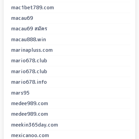
mac1bet789.com
macau69
macau69 สมัคร
macau888.win
marinapluss.com
mario678.club
mario678.club
mario678.info
mars95
medee989.com
medee989.com
meekin365day.com
mexicanoo.com