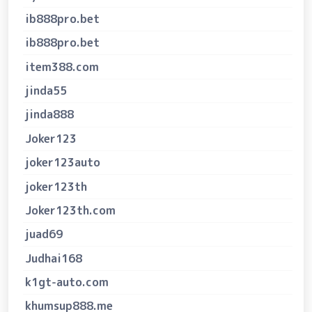
ib888pro.bet
ib888pro.bet
item388.com
jinda55
jinda888
Joker123
joker123auto
joker123th
Joker123th.com
juad69
Judhai168
k1gt-auto.com
khumsup888.me