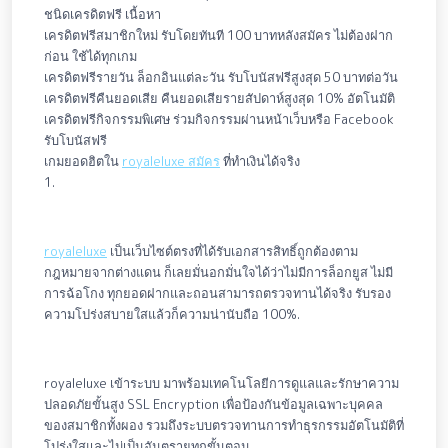
ชนิดเครดิตฟรี เนื้อหา
เครดิตฟรีสมาชิกใหม่ รับโดยทันที 100 บาทหลังสมัคร ไม่ต้องฝาก
ก่อน ใช้ได้ทุกเกม
เครดิตฟรีรายวัน ล็อกอินแต่ละวัน รับโบนัสฟรีสูงสุด 50 บาทต่อวัน
เครดิตฟรีคืนยอดเสีย คืนยอดเสียรายสัปดาห์สูงสุด 10% อัตโนมัติ
เครดิตฟรีกิจกรรมพิเศษ ร่วมกิจกรรมผ่านหน้าเว็บหรือ Facebook
รับโบนัสฟรี
เกมยอดฮิตใน
royaleluxe สมัคร
ที่ทำเงินได้จริง
1.
royaleluxe
เป็นเว็บไซต์ตรงที่ได้รับเอกสารสิทธิ์ถูกต้องตาม
กฎหมายจากต่างแดน ก็เลยมั่นอกมั่นใจได้ว่าไม่มีการล็อกยูส ไม่มี
การฉ้อโกง ทุกยอดฝากและถอนสามารถตรวจทานได้จริง รับรอง
ความโปร่งสบายใสแล้วก็ความน่านับถือ 100%.
royaleluxe เข้าระบบ มาพร้อมเทคโนโลยีการดูแลและรักษาความ
ปลอดภัยขั้นสูง SSL Encryption เพื่อป้องกันข้อมูลเฉพาะบุคคล
ของสมาชิกทั้งผอง รวมถึงระบบตรวจทานการทำธุรกรรมอัตโนมัติที่
โปร่งใสและไม่เป็นอันตรายทุกขั้นตอน.