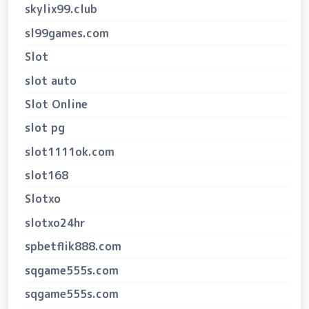
skylix99.club
sl99games.com
Slot
slot auto
Slot Online
slot pg
slot1111ok.com
slot168
Slotxo
slotxo24hr
spbetflik888.com
sqgame555s.com
sqgame555s.com