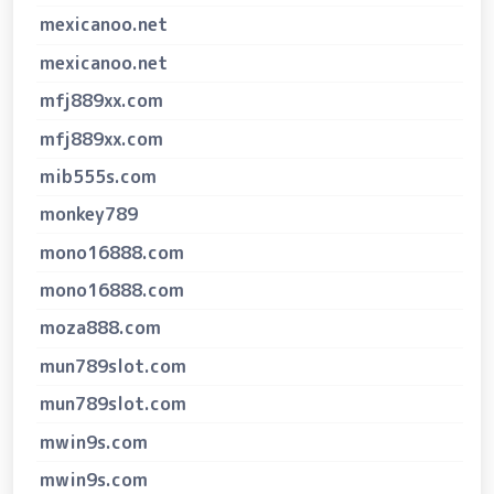
mexicanoo.net
mexicanoo.net
mfj889xx.com
mfj889xx.com
mib555s.com
monkey789
mono16888.com
mono16888.com
moza888.com
mun789slot.com
mun789slot.com
mwin9s.com
mwin9s.com