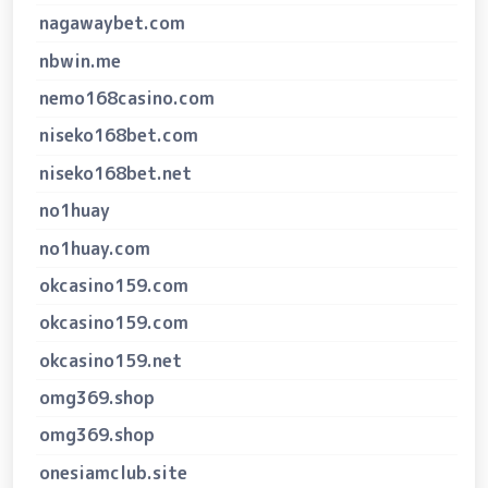
nagawaybet.com
nbwin.me
nemo168casino.com
niseko168bet.com
niseko168bet.net
no1huay
no1huay.com
okcasino159.com
okcasino159.com
okcasino159.net
omg369.shop
omg369.shop
onesiamclub.site