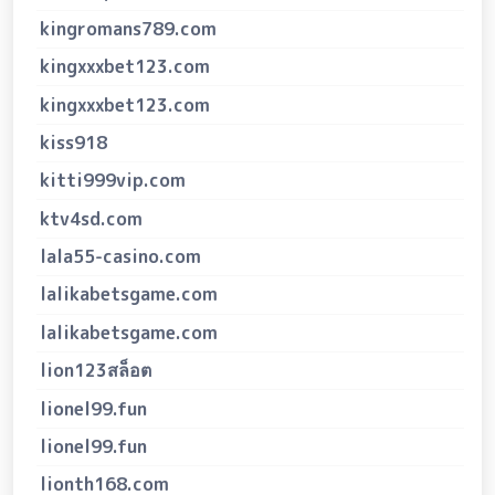
kingromans789.com
kingxxxbet123.com
kingxxxbet123.com
kiss918
kitti999vip.com
ktv4sd.com
lala55-casino.com
lalikabetsgame.com
lalikabetsgame.com
lion123สล็อต
lionel99.fun
lionel99.fun
lionth168.com