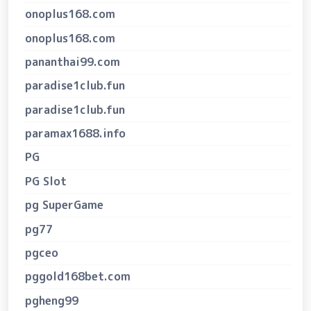
onoplus168.com
onoplus168.com
pananthai99.com
paradise1club.fun
paradise1club.fun
paramax1688.info
PG
PG Slot
pg SuperGame
pg77
pgceo
pggold168bet.com
pgheng99