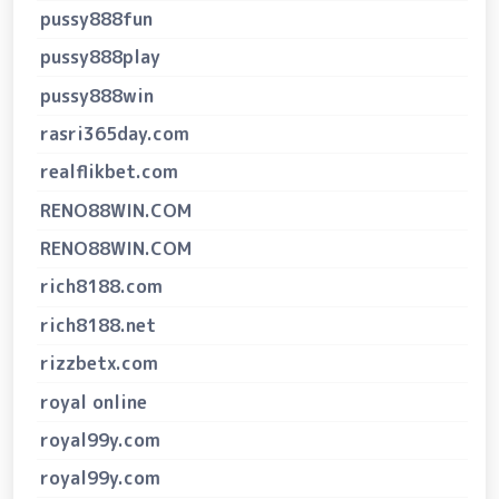
pussy888fun
pussy888play
pussy888win
rasri365day.com
realflikbet.com
RENO88WIN.COM
RENO88WIN.COM
rich8188.com
rich8188.net
rizzbetx.com
royal online
royal99y.com
royal99y.com