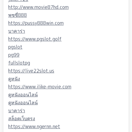
http://www.movie87hd.com
พุซซี่888
https://pussy888win.com
บาคาร่า
https://www.pgslot.golf
pgslot
pg99
fullslotpg
https://live22slot.us
ดูหนัง
https://www.ilike-movie.com
ดูหนังออนไลน์
ดูหนังออนไลน์
บาคาร่า
สล็อตเว็บตรง
https://www.ngernn.net