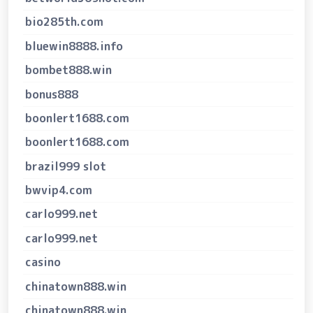
bio285th.com
bluewin8888.info
bombet888.win
bonus888
boonlert1688.com
boonlert1688.com
brazil999 slot
bwvip4.com
carlo999.net
carlo999.net
casino
chinatown888.win
chinatown888.win