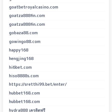
goatbetroyalcasino.com
goatza888fin.com
goatza888fin.com
gobaza88.com
gowingo88.com
happy168
hengjing168
hi6bet.com
hiso8888s.com
https://sretthi99.bet/enter/
hubbet168.com
hubbet168.com
hydra888 เครดิตฟรี