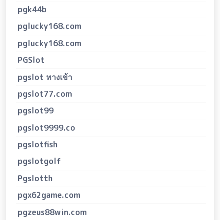
pgk44b
pglucky168.com
pglucky168.com
PGSlot
pgslot ทางเข้า
pgslot77.com
pgslot99
pgslot9999.co
pgslotfish
pgslotgolf
Pgslotth
pgx62game.com
pgzeus88win.com