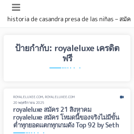
Main
historia de casandra presa de las niñas – สมัค
Navigation
ป้ายกำกับ:
royaleluxe เครดิต
ฟรี
ROYALELUXEE.COM
,
ROYALELUXEE.COM
20 พฤศจิกายน 2025
royaleluxe สมัคร 21 สิงหาคม
royaleluxe สมัคร โหมดนี้ของจริงไม่มีขั้น
ต่ำทุกยอดแตกทุกเกมดัง Top 92 by Seth