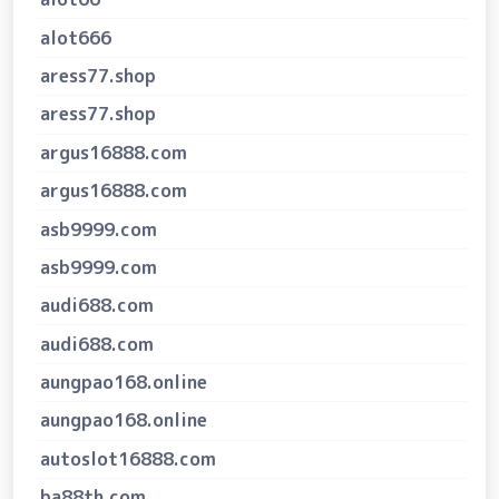
alot666
aress77.shop
aress77.shop
argus16888.com
argus16888.com
asb9999.com
asb9999.com
audi688.com
audi688.com
aungpao168.online
aungpao168.online
autoslot16888.com
ba88th.com