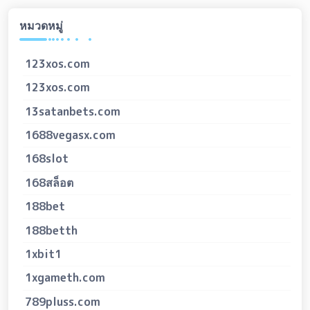
หมวดหมู่
123xos.com
123xos.com
13satanbets.com
1688vegasx.com
168slot
168สล็อต
188bet
188betth
1xbit1
1xgameth.com
789pluss.com