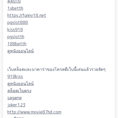
คลิปโป๊
1xbetth
https://funny18.net
pgslot888
kiss918
pgslotth
188betth
ดูหนังออนไลน์
เว็บสล็อตและบาคาร่าของโครตดีเว็บนี้เล่นแล้วรวยจัดๆ
918kiss
ดูหนังออนไลน์
สล็อตเว็บตรง
sagame
joker123
http://www.movie87hd.com