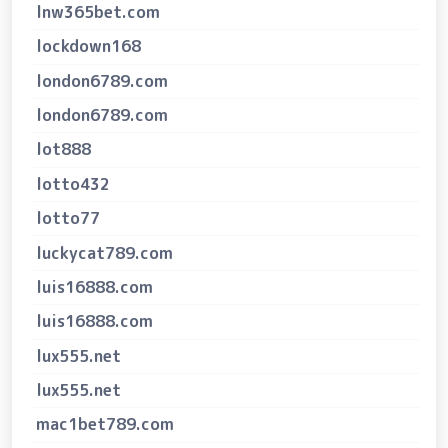
lnw365bet.com
lockdown168
london6789.com
london6789.com
lot888
lotto432
lotto77
luckycat789.com
luis16888.com
luis16888.com
lux555.net
lux555.net
mac1bet789.com