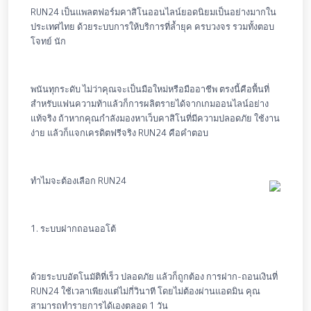
RUN24 เป็นแพลตฟอร์มคาสิโนออนไลน์ยอดนิยมเป็นอย่างมากใน
ประเทศไทย ด้วยระบบการให้บริการที่ล้ำยุค ครบวงจร รวมทั้งตอบ
โจทย์ นัก
พนันทุกระดับ ไม่ว่าคุณจะเป็นมือใหม่หรือมืออาชีพ ตรงนี้คือพื้นที่
สำหรับแฟนความท้าแล้วก็การผลิตรายได้จากเกมออนไลน์อย่าง
แท้จริง ถ้าหากคุณกำลังมองหาเว็บคาสิโนที่มีความปลอดภัย ใช้งาน
ง่าย แล้วก็แจกเครดิตฟรีจริง RUN24 คือคำตอบ
ทำไมจะต้องเลือก RUN24
1. ระบบฝากถอนออโต้
ด้วยระบบอัตโนมัติที่เร็ว ปลอดภัย แล้วก็ถูกต้อง การฝาก-ถอนเงินที่
RUN24 ใช้เวลาเพียงแต่ไม่กี่วินาที โดยไม่ต้องผ่านแอดมิน คุณ
สามารถทำรายการได้เองตลอด 1 วัน