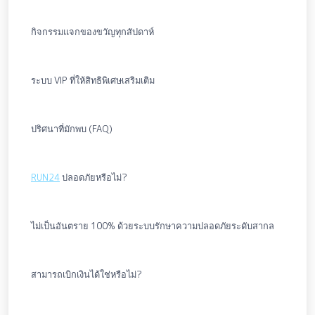
กิจกรรมแจกของขวัญทุกสัปดาห์
ระบบ VIP ที่ให้สิทธิพิเศษเสริมเติม
ปริศนาที่มักพบ (FAQ)
RUN24
ปลอดภัยหรือไม่?
ไม่เป็นอันตราย 100% ด้วยระบบรักษาความปลอดภัยระดับสากล
สามารถเบิกเงินได้ใช่หรือไม่?