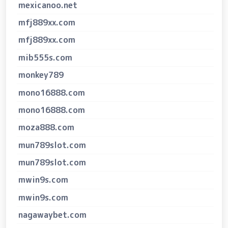
mexicanoo.net
mfj889xx.com
mfj889xx.com
mib555s.com
monkey789
mono16888.com
mono16888.com
moza888.com
mun789slot.com
mun789slot.com
mwin9s.com
mwin9s.com
nagawaybet.com