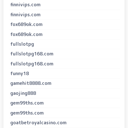
finnivips.com
finnivips.com
fox689ok.com
fox689ok.com
fullslotpg
fullslotpg168.com
fullslotpg168.com
funny18
gamehit8888.com
gaojing888
gem99ths.com
gem99ths.com
goatbetroyalcasino.com