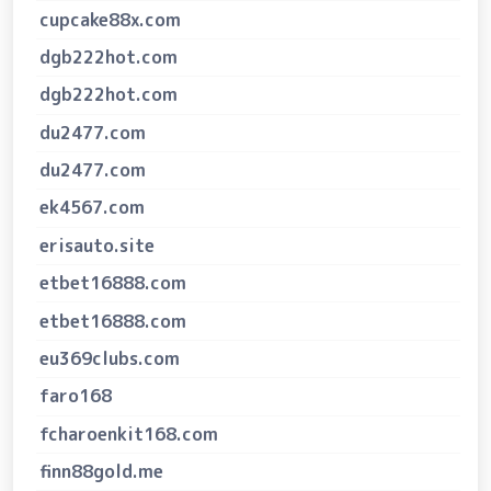
cupcake88x.com
dgb222hot.com
dgb222hot.com
du2477.com
du2477.com
ek4567.com
erisauto.site
etbet16888.com
etbet16888.com
eu369clubs.com
faro168
fcharoenkit168.com
finn88gold.me