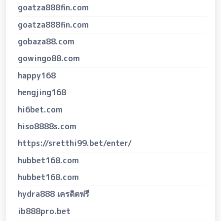
goatza888fin.com
goatza888fin.com
gobaza88.com
gowingo88.com
happy168
hengjing168
hi6bet.com
hiso8888s.com
https://sretthi99.bet/enter/
hubbet168.com
hubbet168.com
hydra888 เครดิตฟรี
ib888pro.bet