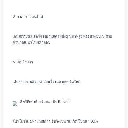
2. บาคาร่าออนไลน์
เล่นสดกับดีลเลอร์จริงผ่านสตรีมมิ่งคุณภาพสูง พร้อมระบบ AI ช่วย
คำนวณแนวโน้มคำตอบ
3. เกมยิงปลา
เล่นง่าย ภาพสวย ทำเงินเร็ว เหมาะกับมือใหม่
สิทธิพิเศษสำหรับสมาชิก RUN24
โปรโมชั่นเฉพาะเทศกาล อย่างเช่น วันเกิด โบนัส 100%