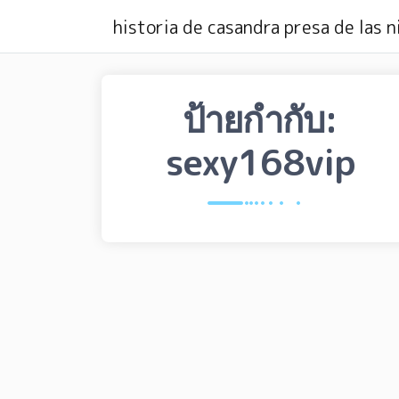
historia de casandra presa de las n
Main
Navigation
ป้ายกำกับ:
sexy168vip