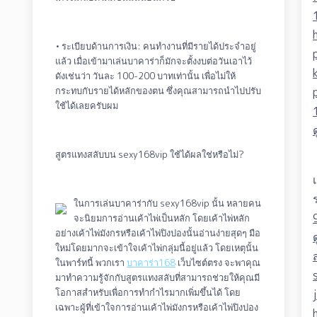
• ระเบียบด้านการเงิน: คนทำงานที่มีรายได้ประจำอยู่
แล้ว เมื่อเข้ามาเล่นบาคาร่าก็มักจะตั้งงบต่อวันเอาไว้
ดังเช่นว่า วันละ 100-200 บาทเท่านั้น เพื่อไม่ให้
กระทบกับรายได้หลักของตน ซึ่งคุณสามารถนำไปปรับ
ใช้ได้เลยครับผม
สูตรแทงสลับบน sexy168vip ใช้ได้ผลใช่หรือไม่?
ในการเล่นบาคาร่ากับ sexy168vip นั้น หลายคน
จะนิยมการอ่านเค้าไพ่เป็นหลัก โดยเค้าไพ่หลัก
อย่างเค้าไพ่มังกรหรือเค้าไพ่ปิงปองนั้นอ่านง่ายสุดๆ มือ
ใหม่โดยมากจะเข้าใจเค้าไพ่กลุ่มนี้อยู่แล้ว โดยเหตุนั้น
ในพาร์ทนี้ พวกเรา
บาคาร่า168
เว็บไซต์ตรง จะพาคุณ
มาทำความรู้จักกับสูตรแทงสลับที่สามารถช่วยให้คุณมี
โอกาสสำหรับเพื่อการทำกำไรมากเพิ่มขึ้นได้ โดย
เฉพาะผู้ที่เข้าใจการอ่านเค้าไพ่มังกรหรือเค้าไพ่ปิงปอง