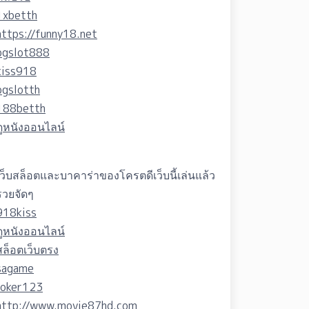
1xbetth
https://funny18.net
pgslot888
kiss918
pgslotth
188betth
ดูหนังออนไลน์
เว็บสล็อตและบาคาร่าของโครตดีเว็บนี้เล่นแล้ว
รวยจัดๆ
918kiss
ดูหนังออนไลน์
สล็อตเว็บตรง
sagame
joker123
http://www.movie87hd.com