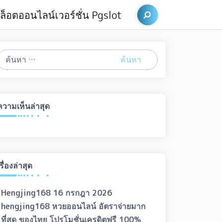
สล็อตออนไลน์เวอร์ชั่น Pgslot
ค้นหา
สำหรับ:
ความเห็นล่าสุด
รื่องล่าสุด
Hengjing168 16 กรกฎา 2026
hengjing168 หวยออนไลน์ อัตราจ่ายมาก
ที่สุด ของไทย โปรโมชั่นเครดิตฟรี 100%