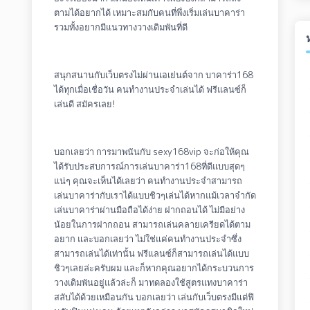
ตามได้อยากได้ เหมาะสมกับคนที่พึ่งเริ่มเล่นบาคาร่า
รวมทั้งอยากมีแนวทางวางเดิมพันที่ดี
สนุกสนานกับเว็บตรงไม่ผ่านเอเย่นต์จาก บาคาร่า168
ได้ทุกเมื่อเชื่อวัน คนทำงานประจำเล่นได้ ฟรีแลนซ์ก็
เล่นดี สมัครเลย!
บอกเลยว่า การมาพนันกับ sexy168vip จะก่อให้คุณ
ได้รับประสบการณ์การเล่นบาคาร่า168ที่ดีแบบสุดๆ
แน่ๆ คุณจะเห็นได้เลยว่า คนทำงานประจำสามารถ
เล่นบาคาร่ากับเราได้แบบชิวๆเล่นได้หากแม้เวลาจำกัด
เล่นบาคาร่าผ่านมือถือได้ง่าย ฝากถอนได้ ไม่มีอย่าง
น้อยในการฝากถอน สามารถเล่นคลายเครียดได้ตาม
อยาก และบอกเลยว่า ไม่ใช่แค่คนทำงานประจำซึ่ง
สามารถเล่นได้เท่านั้น ฟรีแลนซ์ก็สามารถเล่นได้แบบ
ชิวๆเลยล่ะครับผม และก็หากคุณอยากได้กระบวนการ
วางเดิมพันอยู่แล้วล่ะก็ มาทดลองใช้สูตรแทงบาคาร่า
สลับได้ด้วยเหมือนกัน บอกเลยว่า เล่นกับเว็บตรงมีแต่ฟิ