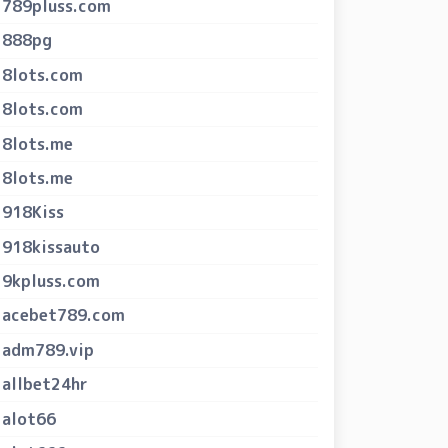
789pluss.com
888pg
8lots.com
8lots.com
8lots.me
8lots.me
918Kiss
918kissauto
9kpluss.com
acebet789.com
adm789.vip
allbet24hr
alot66