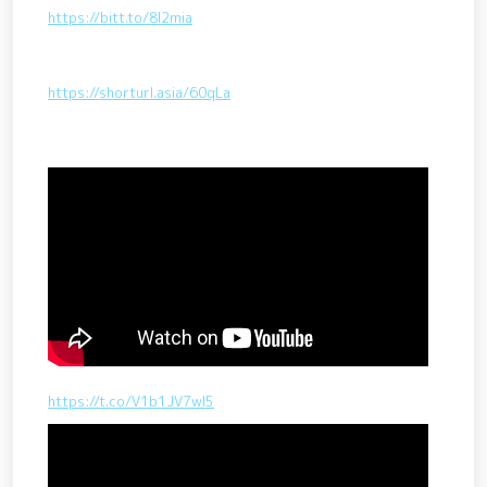
https://bitt.to/8l2mia
https://shorturl.asia/60qLa
https://t.co/V1b1JV7wI5