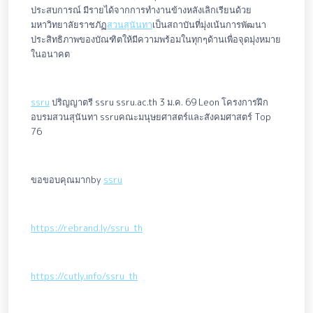
ประสบการณ์ มีรายได้จากการทำงานข้างหลังเลิกเรียนด้วย
มหาวิทยาลัยราชภัฏ
สวนสุนันทา
เป็นสถาบันที่มุ่งเน้นการพัฒนา
ประสิทธิภาพของบัณฑิตให้มีความพร้อมในทุกๆด้านเพื่อจุดมุ่งหมาย
ในอนาคต
ssru
ปริญญาตรี ssru ssru.ac.th 3 ม.ค. 69 Leon โครงการฝึก
อบรมสวนสุนันทา ssruคณะมนุษยศาสตร์และสังคมศาสตร์ Top
76
ขอขอบคุณมากby
ssru
https://rebrand.ly/ssru_th
https://cutly.info/ssru_th