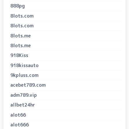
888pg
8lots.com
8lots.com
8lots.me
8lots.me
918Kiss
918kissauto
9kpluss.com
acebet789.com
adm789.vip
allbet24hr
alot66
alot666