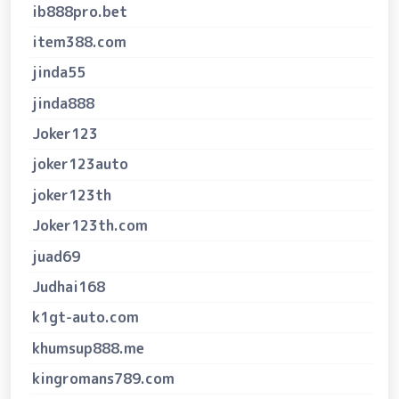
ib888pro.bet
item388.com
jinda55
jinda888
Joker123
joker123auto
joker123th
Joker123th.com
juad69
Judhai168
k1gt-auto.com
khumsup888.me
kingromans789.com