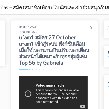
iñas – สมัครสมาชิกเพื่อรับโบนัสและเข้าร่วมสนุกกับ
UFAM11.COM
9 ตุลาคม 2025
ufam1 สมัคร 27 October
ufam1 เข้าสู่ระบบ ฟังก์ชันเตือน
เมื่อใช้เวลานานเกินปรับเวลาเตือน
ล่วงหน้าได้เหมาะกับทุกกลุ่มผู้เล่น
Top 56 by Gabriela
เ