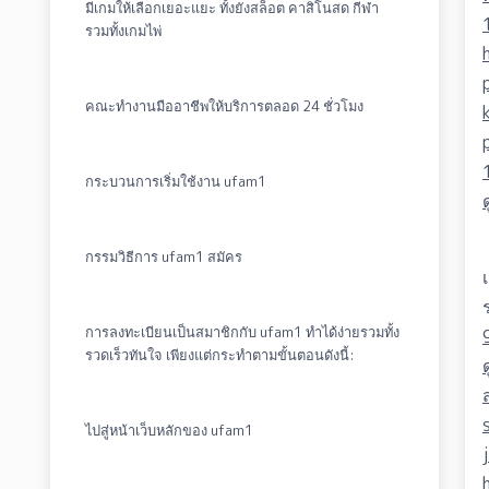
มีเกมให้เลือกเยอะแยะ ทั้งยังสล็อต คาสิโนสด กีฬา
รวมทั้งเกมไพ่
คณะทำงานมืออาชีพให้บริการตลอด 24 ชั่วโมง
กระบวนการเริ่มใช้งาน ufam1
กรรมวิธีการ ufam1 สมัคร
การลงทะเบียนเป็นสมาชิกกับ ufam1 ทำได้ง่ายรวมทั้ง
รวดเร็วทันใจ เพียงแต่กระทำตามขั้นตอนดังนี้:
ไปสู่หน้าเว็บหลักของ ufam1