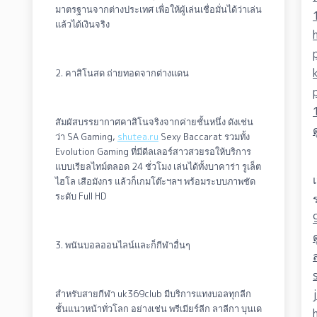
มาตรฐานจากต่างประเทศ เพื่อให้ผู้เล่นเชื่อมั่นได้ว่าเล่น
แล้วได้เงินจริง
2. คาสิโนสด ถ่ายทอดจากต่างแดน
สัมผัสบรรยากาศคาสิโนจริงจากค่ายชั้นหนึ่ง ดังเช่น
ว่า SA Gaming,
shutea.ru
Sexy Baccarat รวมทั้ง
Evolution Gaming ที่มีดีลเลอร์สาวสวยรอให้บริการ
แบบเรียลไทม์ตลอด 24 ชั่วโมง เล่นได้ทั้งบาคาร่า รูเล็ต
ไฮโล เสือมังกร แล้วก็เกมโต๊ะฯลฯ พร้อมระบบภาพชัด
ระดับ Full HD
3. พนันบอลออนไลน์และก็กีฬาอื่นๆ
สำหรับสายกีฬา uk369club มีบริการแทงบอลทุกลีก
ชั้นแนวหน้าทั่วโลก อย่างเช่น พรีเมียร์ลีก ลาลีกา บุนเด