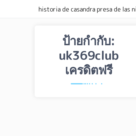
historia de casandra presa de las n
Main
Navigation
ป้ายกำกับ:
uk369club
เครดิตฟรี