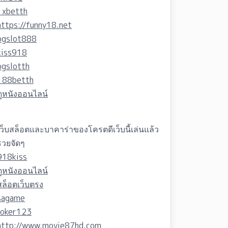
1xbetth
https://funny18.net
pgslot888
kiss918
pgslotth
188betth
ดูหนังออนไลน์
เว็บสล็อตและบาคาร่าของโครตดีเว็บนี้เล่นแล้ว
รวยจัดๆ
918kiss
ดูหนังออนไลน์
สล็อตเว็บตรง
sagame
joker123
http://www.movie87hd.com