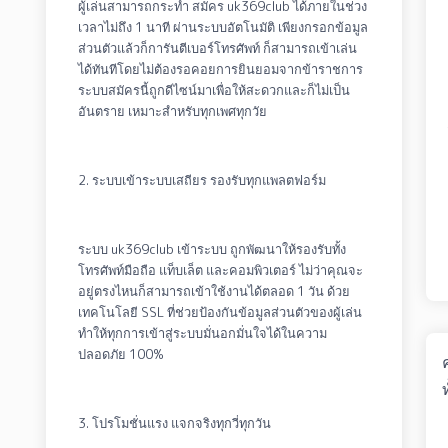
ผู้เล่นสามารถกระทำ สมัคร uk369club ได้ภายในช่วง
เวลาไม่ถึง 1 นาที ผ่านระบบอัตโนมัติ เพียงกรอกข้อมูล
ส่วนตัวแล้วก็การันตีเบอร์โทรศัพท์ ก็สามารถเข้าเล่น
ได้ทันทีโดยไม่ต้องรอคอยการยินยอมจากข้าราชการ
ระบบสมัครนี้ถูกดีไซน์มาเพื่อให้สะดวกและก็ไม่เป็น
อันตราย เหมาะสำหรับทุกเพศทุกวัย
2. ระบบเข้าระบบเสถียร รองรับทุกแพลตฟอร์ม
ระบบ uk369club เข้าระบบ ถูกพัฒนาให้รองรับทั้ง
โทรศัพท์มือถือ แท็บเล็ต และคอมพิวเตอร์ ไม่ว่าคุณจะ
อยู่ตรงไหนก็สามารถเข้าใช้งานได้ตลอด 1 วัน ด้วย
เทคโนโลยี SSL ที่ช่วยป้องกันข้อมูลส่วนตัวของผู้เล่น
ทำให้ทุกการเข้าสู่ระบบมั่นอกมั่นใจได้ในความ
ปลอดภัย 100%
3. โปรโมชั่นแรง แจกจริงทุกวี่ทุกวัน