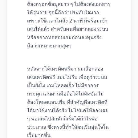
ต้องกรอกข้อมูลยาว ๆ ไม่ต้องส่งเอกสาร
ให้วุ่นวาย จุดนี้ถือว่าประทับใจมาก
เพราะใช้เวลาไม่ถึง 2 นาที ก็พร้อมเข้า
เล่นได้แล้ว สำหรับคนที่อยากลองระบบ
หรืออยากทดสอบเกมก่อนลงทุนจริง
ถือว่าเหมาะมากสุดๆ
หลังจากได้เครดิตฟรีมา ผมเลือกลอง
เล่นเครดิตฟรี แบบไม่รีบ เพื่อดูว่าระบบ
เป็นยังไง เกมโหลดเร็ว ไม่มีอาการ
กระตุก เล่นผ่านมือถือได้ไม่ติดขัด ไม่
ต้องโหลดแอปเพิ่ม ที่สำคัญคือเครดิตที่
ได้มาใช้งานได้จริง ไม่ใช่แค่ให้ลองเฉย
ๆ พอเล่นไปสักพักก็เริ่มได้กำไรพอ
ประมาณ ซึ่งตรงนี้ทำให้ผมเริ่มอุ่นใจใน
เว็บมากขึ้น