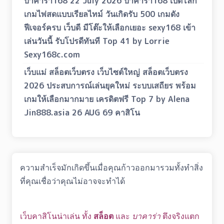
บาคาร่า168 22 July 2026 บาคาร่า168 เปิดโลก
เกมไพ่สดแบบเรียลไทม์ วันเกิดรับ 500 เกมดัง
ฟีเจอร์ครบ เว็บดี มีโต๊ะให้เลือกเยอะ sexy168 เข้า
เล่นวันนี้ รับโปรดีทันที Top 41 by Lorrie
Sexy168c.com
เว็บแม่ สล็อตเว็บตรง เว็บไซต์ใหญ่ สล็อตเว็บตรง
2026 ประสบการณ์เล่นยุคใหม่ ระบบเสถียร พร้อม
เกมให้เลือกมากมาย เครดิตฟรี Top 7 by Alena
Jin888.asia 26 AUG 69 คาสิโน
ความสำเร็จมักเกิดขึ้นเมื่อคุณก้าวออกมารวมทั้งทำสิ่ง
ที่คุณเชื่อว่าคุณไม่อาจจะทำได้
เว็บคาสิโนน่าเล่น ทั้ง
สล็อต
และ
บาคาร่า
ตึงจริงแตก