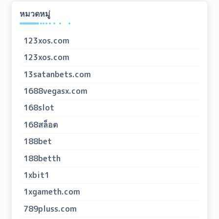
หมวดหมู่
123xos.com
123xos.com
13satanbets.com
1688vegasx.com
168slot
168สล็อต
188bet
188betth
1xbit1
1xgameth.com
789pluss.com