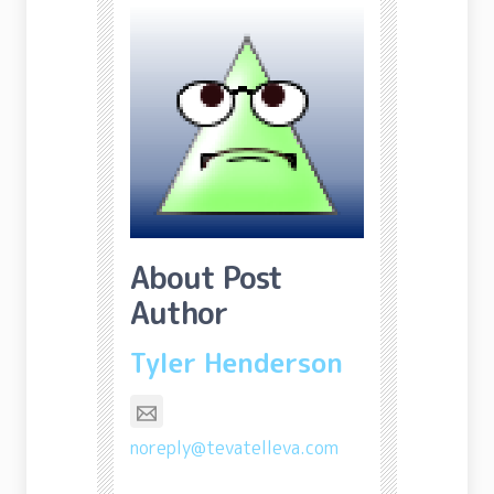
About Post
Author
Tyler Henderson
noreply@tevatelleva.com