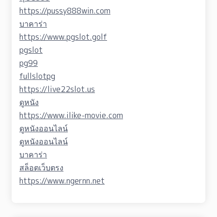
https://pussy888win.com
บาคาร่า
https://www.pgslot.golf
pgslot
pg99
fullslotpg
https://live22slot.us
ดูหนัง
https://www.ilike-movie.com
ดูหนังออนไลน์
ดูหนังออนไลน์
บาคาร่า
สล็อตเว็บตรง
https://www.ngernn.net