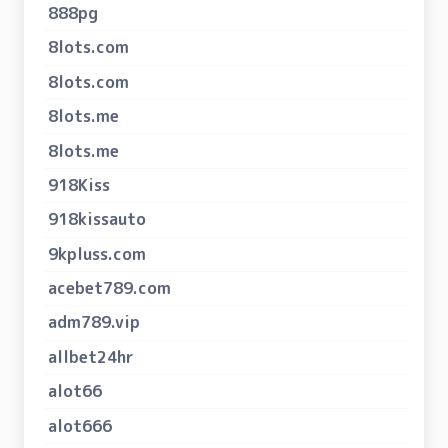
888pg
8lots.com
8lots.com
8lots.me
8lots.me
918Kiss
918kissauto
9kpluss.com
acebet789.com
adm789.vip
allbet24hr
alot66
alot666