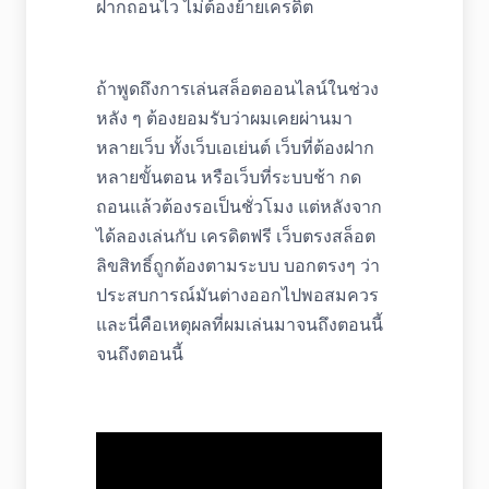
ฝากถอนไว ไม่ต้องย้ายเครดิต
ถ้าพูดถึงการเล่นสล็อตออนไลน์ในช่วง
หลัง ๆ ต้องยอมรับว่าผมเคยผ่านมา
หลายเว็บ ทั้งเว็บเอเย่นต์ เว็บที่ต้องฝาก
หลายขั้นตอน หรือเว็บที่ระบบช้า กด
ถอนแล้วต้องรอเป็นชั่วโมง แต่หลังจาก
ได้ลองเล่นกับ เครดิตฟรี เว็บตรงสล็อต
ลิขสิทธิ์ถูกต้องตามระบบ บอกตรงๆ ว่า
ประสบการณ์มันต่างออกไปพอสมควร
และนี่คือเหตุผลที่ผมเล่นมาจนถึงตอนนี้
จนถึงตอนนี้