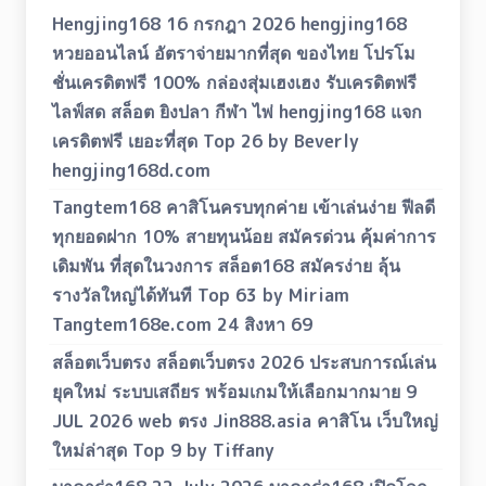
Hengjing168 16 กรกฎา 2026 hengjing168
หวยออนไลน์ อัตราจ่ายมากที่สุด ของไทย โปรโม
ชั่นเครดิตฟรี 100% กล่องสุ่มเฮงเฮง รับเครดิตฟรี
ไลฟ์สด สล็อต ยิงปลา กีฬา ไพ่ hengjing168 แจก
เครดิตฟรี เยอะที่สุด Top 26 by Beverly
hengjing168d.com
Tangtem168 คาสิโนครบทุกค่าย เข้าเล่นง่าย ฟีลดี
ทุกยอดฝาก 10% สายทุนน้อย สมัครด่วน คุ้มค่าการ
เดิมพัน ที่สุดในวงการ สล็อต168 สมัครง่าย ลุ้น
รางวัลใหญ่ได้ทันที Top 63 by Miriam
Tangtem168e.com 24 สิงหา 69
สล็อตเว็บตรง สล็อตเว็บตรง 2026 ประสบการณ์เล่น
ยุคใหม่ ระบบเสถียร พร้อมเกมให้เลือกมากมาย 9
JUL 2026 web ตรง Jin888.asia คาสิโน เว็บใหญ่
ใหม่ล่าสุด Top 9 by Tiffany