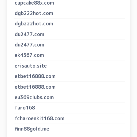
cupcake88x.com
dgb222hot.com
dgb222hot.com
du2477.com
du2477.com
ek4567.com
erisauto.site
etbet16888.com
etbet16888.com
eu369clubs.com
faro168
fcharoenkit168.com
finn88gold.me