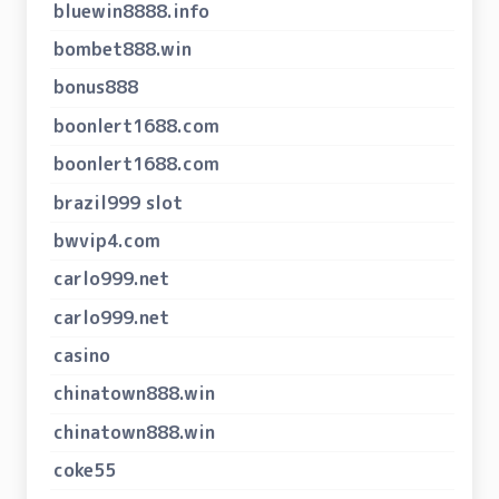
bluewin8888.info
bombet888.win
bonus888
boonlert1688.com
boonlert1688.com
brazil999 slot
bwvip4.com
carlo999.net
carlo999.net
casino
chinatown888.win
chinatown888.win
coke55