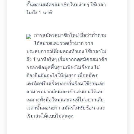
ขั้นตอนสมัครสมาชิกใหม่ง่ายๆ ใช้เวลา
ไม่ถึง 1 นาที
การสมัครสมาชิกใหม่ ถือว่าทำตาม
ได้สบายและรวดเร็วมาก จาก
ประสบการณ์ที่ผมลองทำเอง ใช้เวลาไม่
ถึง 1 นาทีจริงๆ เริ่มจากกดสมัครสมาชิก
กรอกข้อมูลพื้นฐานเพียงไม่กี่ช่อง ไม่
ต้องยืนยันอะไรให้ยุ่งยาก เมื่อสมัคร
เครดิตฟรี เสร็จระบบก็พร้อมใช้งานเลย
สามารถฝากเงินและเข้าเล่นเกมได้เลย
เหมาะทั้งมือใหม่และคนที่ไม่อยากเสีย
เวลาขั้นตอนยาว สมัครไม่ซับซ้อน และ
เริ่มเล่นได้แบบไม่สะดุด