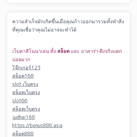
ความสำเร็จมักเกิดขึ้นเมื่อคุณก้าวออกมารวมทั้งทำสิ่ง
ที่คุณเชื่อว่าคุณไม่อาจจะทำได้
เว็บคาสิโนน่าเล่น ทั้ง
สล็อต
และ
บาคาร่า
ตึงจริงแตก
บ่อยมาก
โจ๊กเกอร์123
สล็อต168
slot เว็บตรง
สล็อตเว็บตรง
slot66
สล็อตเว็บตรง
judhai168
https://bonus888.asia
สล็อต888