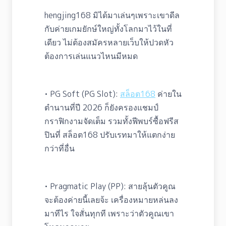
hengjing168 มิได้มาเล่นๆเพราะเขาดีล
กับค่ายเกมยักษ์ใหญ่ทั้งโลกมาไว้ในที่
เดียว ไม่ต้องสมัครหลายเว็บให้ปวดหัว
ต้องการเล่นแนวไหนมีหมด
• PG Soft (PG Slot):
สล็อต168
ค่ายใน
ตำนานที่ปี 2026 ก็ยังครองแชมป์
กราฟิกงามจัดเต็ม รวมทั้งฟีพบร์ซื้อฟรีส
ปินที่ สล็อต168 ปรับเรทมาให้แตกง่าย
กว่าที่อื่น
• Pragmatic Play (PP): สายลุ้นตัวคูณ
จะต้องค่ายนี้เลยจ้ะ เครื่องหมายหล่นลง
มาทีไร ใจสั่นทุกที เพราะว่าตัวคูณเขา