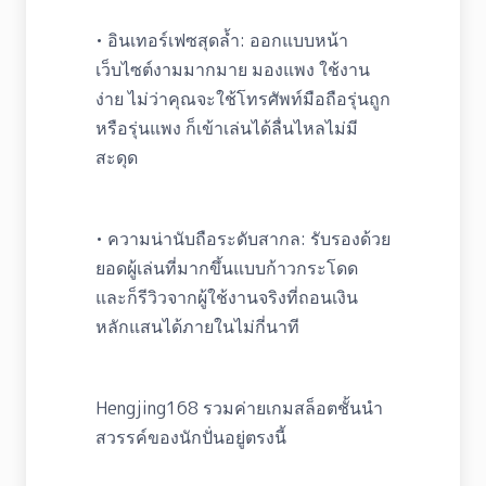
• อินเทอร์เฟซสุดล้ำ: ออกแบบหน้า
เว็บไซต์งามมากมาย มองแพง ใช้งาน
ง่าย ไม่ว่าคุณจะใช้โทรศัพท์มือถือรุ่นถูก
หรือรุ่นแพง ก็เข้าเล่นได้ลื่นไหลไม่มี
สะดุด
• ความน่านับถือระดับสากล: รับรองด้วย
ยอดผู้เล่นที่มากขึ้นแบบก้าวกระโดด
และก็รีวิวจากผู้ใช้งานจริงที่ถอนเงิน
หลักแสนได้ภายในไม่กี่นาที
Hengjing168 รวมค่ายเกมสล็อตชั้นนำ
สวรรค์ของนักปั่นอยู่ตรงนี้