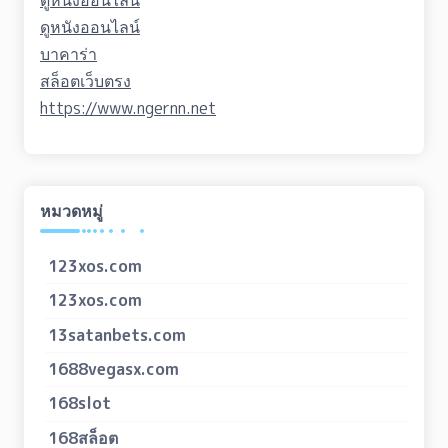
ดูหนังออนไลน์
บาคาร่า
สล็อตเว็บตรง
https://www.ngernn.net
หมวดหมู่
123xos.com
123xos.com
13satanbets.com
1688vegasx.com
168slot
168สล็อต