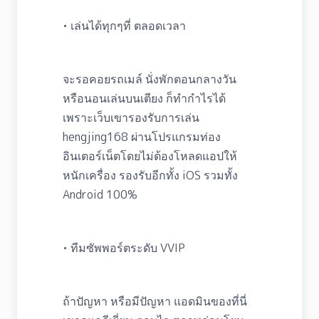
• เล่นได้ทุกๆที่ ตลอดเวลา
จะรอคอยรถเมล์ นั่งพักตอนกลางวัน
หรือนอนเล่นบนเตียง ก็ทำกำไรได้
เพราะเว็บเขารองรับการเล่น
hengjing168 ผ่านโปรแกรมท่อง
อินเตอร์เน็ตโดยไม่ต้องโหลดแอปให้
หนักเครื่อง รองรับอีกทั้ง iOS รวมทั้ง
Android 100%
• ทีมซัพพอร์ตระดับ VVIP
ถ้าปัญหา หรือมีปัญหา แอดมินของที่นี่