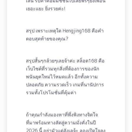
เล่น รับค่าคอมมิชชั่นไปเลยฟรีๆยิ่งเพื่อน
เยอะแยะ ยิ่งรวยค่ะ!
สรุป เพราะเหตุใด Hengjing168 คือคำ
ตอบสุดท้ายของคุณ?
สรุปสั้นๆกล้วยๆเลยจ้าค่ะ สล็อต168 คือ
เว็บไซต์ที่รวมทุกสิ่งที่ต้องการของนัก
พนันยุคใหม่ไว้หมดแล้ว อีกทั้งความ
ปลอดภัย ความรวดเร็ว เกมที่นานัปการ
รวมทั้งโปรโมชั่นที่คุ้มค่า
ถ้าคุณกำลังมองหาที่พึ่งพิงทางจิตใจ
ที่มาพร้อมทางลัดสู่ความมั่งคั่งในปี
2026 นี้ อย่ามัวแต่ลังเลจ้ะ ลองเปิดใจลง