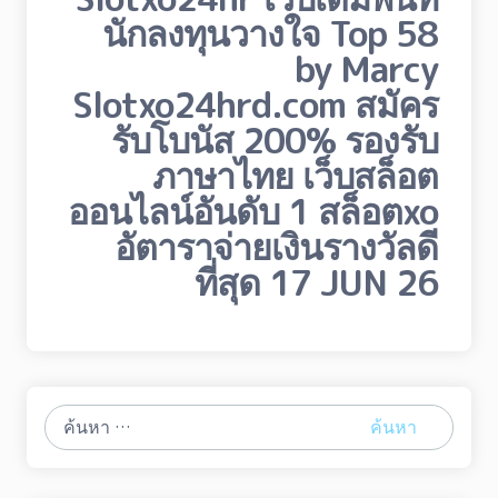
นักลงทุนวางใจ Top 58
by Marcy
Slotxo24hrd.com สมัคร
รับโบนัส 200% รองรับ
ภาษาไทย เว็บสล็อต
ออนไลน์อันดับ 1 สล็อตxo
อัตาราจ่ายเงินรางวัลดี
ที่สุด 17 JUN 26
ค้นหา
สำหรับ: