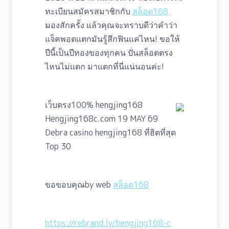
ทะเบียนสมัครสมาชิกกับ
สล็อต168
มองสักครั้ง แล้วคุณจะทราบดีว่าคำว่า
แจ็คพอตแตกมันรู้สึกฟินแค่ไหน! ขอให้
ปีนี้เป็นปีทองของทุกคน ปั่นสล็อตตรง
ไหนไม่แตก มาแตกที่นี่แน่นอนค่ะ!
เว็บตรง100% hengjing168
Hengjing168c.com 19 MAY 69
Debra casino hengjing168 ที่ฮิตที่สุด
Top 30
ขอขอบคุณby web
สล็อต168
https://rebrand.ly/hengjing168-c