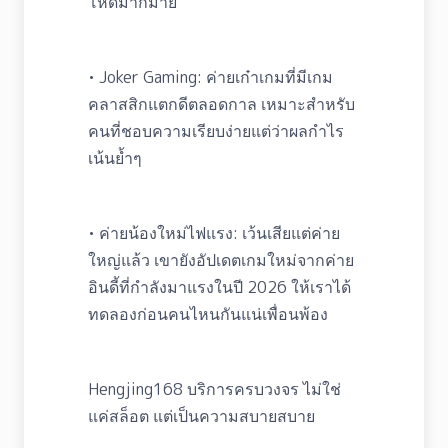
โหดมากมาย
• Joker Gaming: ค่ายเก๋าเกมที่มีเกม
คลาสสิกแตกดีตลอดกาล เหมาะสำหรับ
คนที่ชอบความเรียบง่ายแต่ว่าผลกำไร
เน้นย้ำๆ
• ค่ายน้องใหม่ไฟแรง: เว้นเสียแต่ค่าย
ใหญ่แล้ว เขายังอัปเดตเกมใหม่จากค่าย
อินดี้ที่กำลังมาแรงในปี 2026 ให้เราได้
ทดลองก่อนคนไหนกันแน่เพื่อนพ้อง
Hengjing168 บริการครบวงจร ไม่ใช่
แค่สล็อต แต่เป็นความสบายสบาย