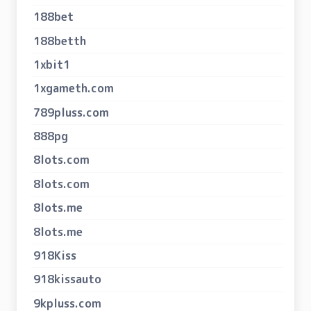
188bet
188betth
1xbit1
1xgameth.com
789pluss.com
888pg
8lots.com
8lots.com
8lots.me
8lots.me
918Kiss
918kissauto
9kpluss.com