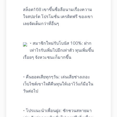
สล็อต168 เขาขึ้นชื่อลือนามเรื่องความ
ใจสปอร์ต โปรโมชั่น เครดิตฟรี ของเขา
เลยจัดเต็มกว่าที่อื่นๆ
• สมาชิกใหม่รับโบนัส 100%: ฝาก
เท่าไรรับเพิ่มไปอีกเท่าตัว ทุนเพิ่มขึ้น
เรื่อยๆ จังหวะชนะก็มากขึ้น
• คืนยอดเสียทุกๆวัน: เล่นเสียช่างเถอะ
เว็บไซต์เขาใจดีคืนทุนให้เอาไว้แก้มือใน
วันต่อไป
• โปรแนะนำเพื่อนฝูง: ชักชวนสหายมา