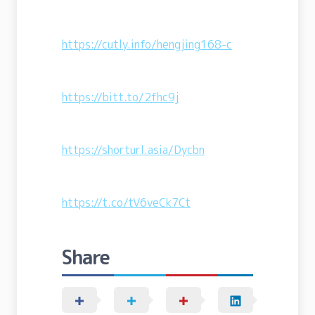
https://cutly.info/hengjing168-c
https://bitt.to/2fhc9j
https://shorturl.asia/Dycbn
https://t.co/tV6veCk7Ct
Share