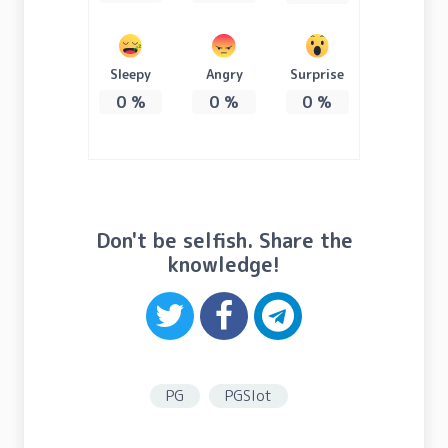
Sleepy
Angry
Surprise
0
%
0
%
0
%
Don't be selfish. Share the
knowledge!
PG
PGSlot