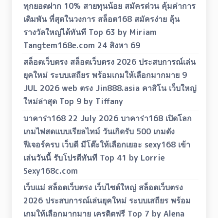
ทุกยอดฝาก 10% สายทุนน้อย สมัครด่วน คุ้มค่าการ
เดิมพัน ที่สุดในวงการ สล็อต168 สมัครง่าย ลุ้น
รางวัลใหญ่ได้ทันที Top 63 by Miriam
Tangtem168e.com 24 สิงหา 69
สล็อตเว็บตรง สล็อตเว็บตรง 2026 ประสบการณ์เล่น
ยุคใหม่ ระบบเสถียร พร้อมเกมให้เลือกมากมาย 9
JUL 2026 web ตรง Jin888.asia คาสิโน เว็บใหญ่
ใหม่ล่าสุด Top 9 by Tiffany
บาคาร่า168 22 July 2026 บาคาร่า168 เปิดโลก
เกมไพ่สดแบบเรียลไทม์ วันเกิดรับ 500 เกมดัง
ฟีเจอร์ครบ เว็บดี มีโต๊ะให้เลือกเยอะ sexy168 เข้า
เล่นวันนี้ รับโปรดีทันที Top 41 by Lorrie
Sexy168c.com
เว็บแม่ สล็อตเว็บตรง เว็บไซต์ใหญ่ สล็อตเว็บตรง
2026 ประสบการณ์เล่นยุคใหม่ ระบบเสถียร พร้อม
เกมให้เลือกมากมาย เครดิตฟรี Top 7 by Alena