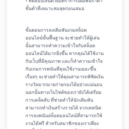
• ทดสอบเล่นด้วยอัตราการเดิมพันราคา
ขั้นต่ำที่เหมาะสมสุดก่อนเสมอ
ขั้นตอนการลงเดิมพันเกมสล็อต
ออนไลน์ขั้นพื้นฐาน จะช่วยทำให้ผู้เล่น
นั้นสามารถทำความเข้าใจกับสล็อต
ออนไลน์ได้มากยิ่งขึ้น หากคุณได้ใช้งาน
กับเว็บที่มีคุณภาพ และก็ทำความเข้าใจ
กับเกมการพนันที่คุณใช้งานเยอะขึ้น
เรื่อยๆ จะช่วยทำให้คุณสามารถพิชิตเงิน
รางวัลมากมายก่ายกองได้อย่างแน่นอน
นอกนั้นทางเว็บไซต์ของเรายังได้เตรียม
การเคล็ดลับ ที่ช่วยทำให้นักเดิมพัน
สามารถทำเงินสร้างรายได้ จากเทคนิค
การลงพนันสล็อตออนไลน์ที่สามารถใช้
งานได้ฟรี สำหรับสมาชิกของเราเพียง