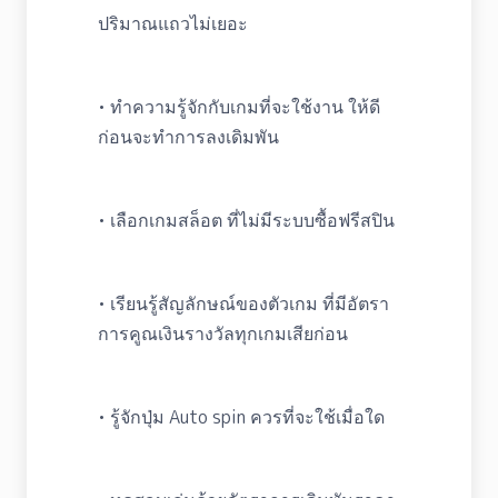
ปริมาณแถวไม่เยอะ
• ทำความรู้จักกับเกมที่จะใช้งาน ให้ดี
ก่อนจะทำการลงเดิมพัน
• เลือกเกมสล็อต ที่ไม่มีระบบซื้อฟรีสปิน
• เรียนรู้สัญลักษณ์ของตัวเกม ที่มีอัตรา
การคูณเงินรางวัลทุกเกมเสียก่อน
• รู้จักปุ่ม Auto spin ควรที่จะใช้เมื่อใด