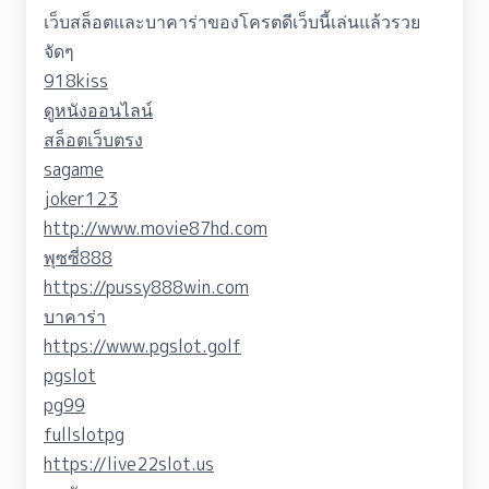
เว็บสล็อตและบาคาร่าของโครตดีเว็บนี้เล่นแล้วรวย
จัดๆ
918kiss
ดูหนังออนไลน์
สล็อตเว็บตรง
sagame
joker123
http://www.movie87hd.com
พุซซี่888
https://pussy888win.com
บาคาร่า
https://www.pgslot.golf
pgslot
pg99
fullslotpg
https://live22slot.us