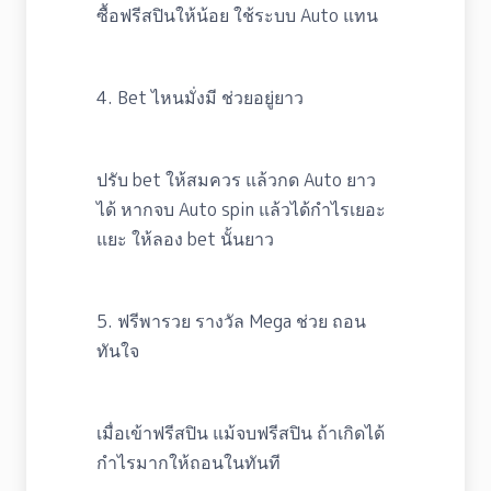
ซื้อฟรีสปินให้น้อย ใช้ระบบ Auto แทน
4. Bet ไหนมั่งมี ช่วยอยู่ยาว
ปรับ bet ให้สมควร แล้วกด Auto ยาว
ได้ หากจบ Auto spin แล้วได้กำไรเยอะ
แยะ ให้ลอง bet นั้นยาว
5. ฟรีพารวย รางวัล Mega ช่วย ถอน
ทันใจ
เมื่อเข้าฟรีสปิน แม้จบฟรีสปิน ถ้าเกิดได้
กำไรมากให้ถอนในทันที