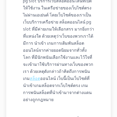
pg slot บริการเว็บสล็อตออนไลน์ที่เปิด
ให้ใช้งาน ในเครือข่ายของเว็บไซต์ตรง
ไม่ผ่านเอเย่นต์ โดยเว็บไซต์ของเราเป็น
เว็บบริการเครือข่าย สล็อตออนไลน์ pg
slot ที่มีค่ายเกมให้เลือกสรร มากยิ่งกว่า
ที่แหน่งใด ด้วยเหตุว่าเว็บของพวกเราได้
มีการ นำเข้า เกมการเดิมพันสล็อต
ออนไลน์จากค่ายยอดนิยมจากทั่วทั้ง
โลก ที่มีนักพนันเลือกใช้งานและไว้ใจที่
จะเข้ามาใช้บริการผ่านทางเว็บของพวก
เรา ด้วยเหตุดังกล่าวถ้าคิดถึงการพนัน
เกม
สล็อต
ออนไลน์ เว็บนี้เป็นเว็บไซต์ที่
นำเข้าเกมสล็อตจากเว็บไซต์ตรง เกม
การพนันสล็อตที่นำเข้ามาจากต่างแดน
อย่างถูกกฎหมาย