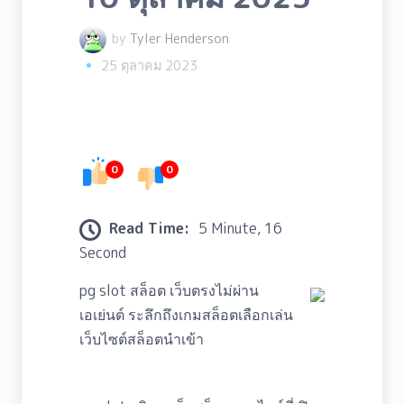
by
Tyler Henderson
25 ตุลาคม 2023
0
0
Read Time:
5 Minute, 16
Second
pg slot สล็อต เว็บตรงไม่ผ่าน
เอเย่นต์ ระลึกถึงเกมสล็อตเลือกเล่น
เว็บไซต์สล็อตนำเข้า