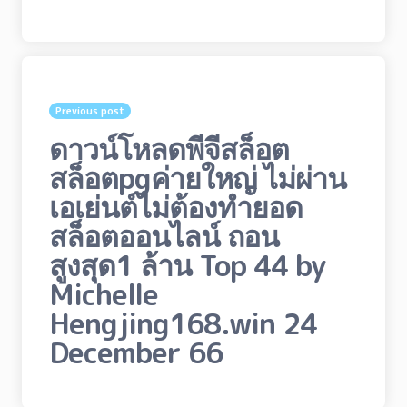
Post
navigation
Previous post
ดาวน์โหลดพีจีสล็อต
สล็อตpgค่ายใหญ่ ไม่ผ่าน
เอเย่นต์ไม่ต้องทำยอด
สล็อตออนไลน์ ถอน
สูงสุด1 ล้าน Top 44 by
Michelle
Hengjing168.win 24
December 66