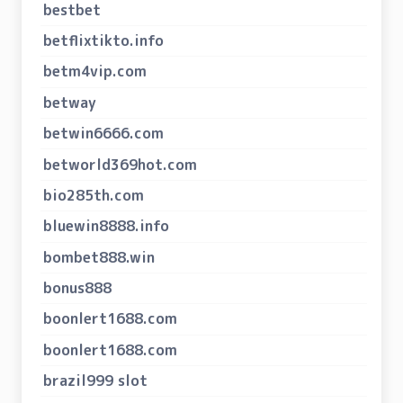
bestbet
betflixtikto.info
betm4vip.com
betway
betwin6666.com
betworld369hot.com
bio285th.com
bluewin8888.info
bombet888.win
bonus888
boonlert1688.com
boonlert1688.com
brazil999 slot