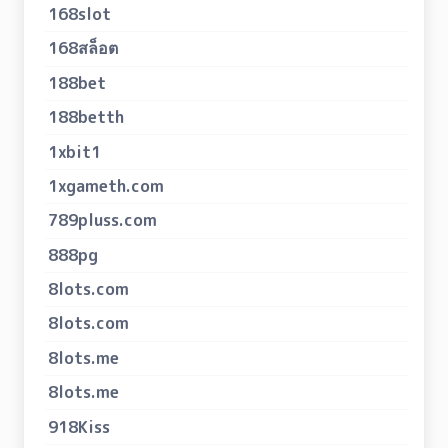
168slot
168สล็อต
188bet
188betth
1xbit1
1xgameth.com
789pluss.com
888pg
8lots.com
8lots.com
8lots.me
8lots.me
918Kiss