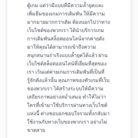
ตู้เกม แต่ว่ามีแบบที่มีความล้ำยุคและ
เพิ่มธีมของเกมการเดิมพัน ให้มีความ
มากมายมากกว่าเดิม ต้องบอกไปว่าทาง
เว็บไซต์ของพวกเรา ได้นำบริการเกม
การเดิมพันสล็อตออนไลน์จากค่ายดัง
มาให้คุณได้สามารถเข้าถึงความ
สนุกสนานร่าเริงแบบล้ำยุคได้แล้ว ผ่าน
เว็บไซต์สล็อตออนไลน์ที่เยี่ยมที่สุดของ
เรา เว้นแต่ค่ายเกมการเดิมพันที่เป็นที่
รู้จักดังแล้วนั้น คุณภาพของตัวเกมที่เว็บ
ของพวกเรา ได้สร้างระบบให้มีความ
เสถียรภาพอย่างสม่ำเสมอ ทำให้ไม่ว่า
ใครที่เข้ามาใช้บริการผ่านทางเว็บไซต์
แห่งนี้ ต่างชอบอกชอบใจรวมทั้งกลับมา
ใช้งานกับทางเว็บของพวกเรา อย่างไม่
ขาดสาย