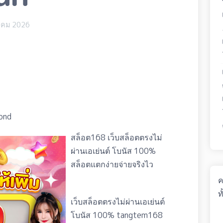
าคม 2026
ond
สล็อต168 เว็บสล็อตตรงไม่
ผ่านเอเย่นต์ โบนัส 100%
สล็อตแตกง่ายจ่ายจริงไว
ค
ท
เว็บสล็อตตรงไม่ผ่านเอเย่นต์
โบนัส 100% tangtem168