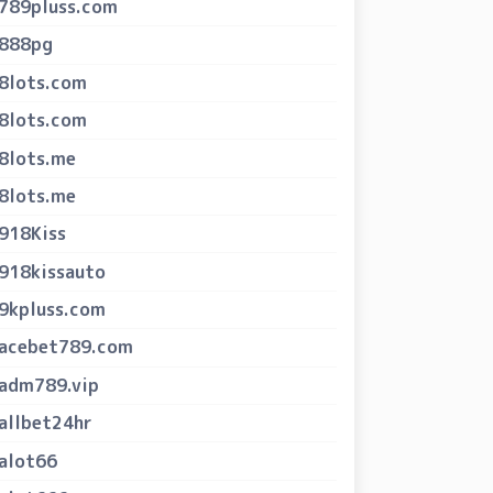
789pluss.com
888pg
8lots.com
8lots.com
8lots.me
8lots.me
918Kiss
918kissauto
9kpluss.com
acebet789.com
adm789.vip
allbet24hr
alot66