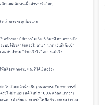
รคิดแผนเดิมพันเพื่อล่ารางวัลใหญ่
ที่เร็วแรงทะลุเมืองนรก
ข้าระบบใช้เวลาไม่เกิน 5 วินาที ส่วนเวลาเบิก
ุด) ระบบใช้เวลาจัดแจงไม่เกิน 1 นาที เงินก็เด้งเข้า
ว สมกับคำคม “จ่ายจริงไว” อย่างแท้จริง
้สล็อตแตกง่าย และก็ได้เงินจริง?
Spin ไปเรื่อยแล้วนั่งอธิษฐานขอพรครับ จากการที่
ตตรงไม่ผ่านเอเย่นต์ โบนัส 100% สล็อตแตกง่าย
ับเฉพาะตัวที่อยากจะแชร์ให้ฟัง ซึ่งบอกเลยว่าช่วย