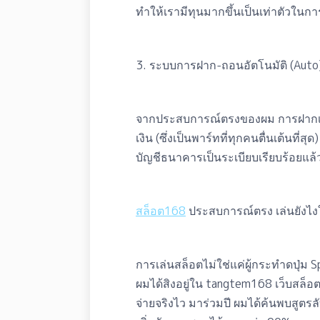
ทำให้เรามีทุนมากขึ้นเป็นเท่าตัวในกา
3. ระบบการฝาก-ถอนอัตโนมัติ (Auto) 
จากประสบการณ์ตรงของผม การฝากเงินเ
เงิน (ซึ่งเป็นพาร์ทที่ทุกคนตื่นเต้นที่ส
บัญชีธนาคารเป็นระเบียบเรียบร้อยแล้
สล็อต168
ประสบการณ์ตรง เล่นยังไงให
การเล่นสล็อตไม่ใช่แค่ผู้กระทำดปุ่ม 
ผมได้สิงอยู่ใน tangtem168 เว็บสล็อ
จ่ายจริงไว มาร่วมปี ผมได้ค้นพบสูตรล