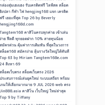
กล่องสุ่มเฮงเฮง รับเครดิตฟรี ไลฟ์สด สล็อต
ยิงปลา กีฬา ไพ่ hengjing168 แจก เครดิต
ฟรี เยอะที่สุด Top 26 by Beverly
hengjing168d.com
Tangtem168 คาสิโนครบทุกค่าย เข้าเล่น
ง่าย ฟีลดี ทุกยอดฝาก 10% สายทุนน้อย
สมัครด่วน คุ้มค่าการเดิมพัน ที่สุดในวงการ
สล็อต168 สมัครง่าย ลุ้นรางวัลใหญ่ได้ทันที
Top 63 by Miriam Tangtem168e.com
24 สิงหา 69
สล็อตเว็บตรง สล็อตเว็บตรง 2026
ประสบการณ์เล่นยุคใหม่ ระบบเสถียร พร้อม
เกมให้เลือกมากมาย 9 JUL 2026 web ตรง
Jin888.asia คาสิโน เว็บใหญ่ ใหม่ล่าสุด
Top 9 by Tiffany