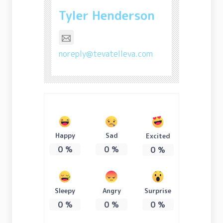
Tyler Henderson
noreply@tevatelleva.com
Happy
Sad
Excited
0
%
0
%
0
%
Sleepy
Angry
Surprise
0
%
0
%
0
%