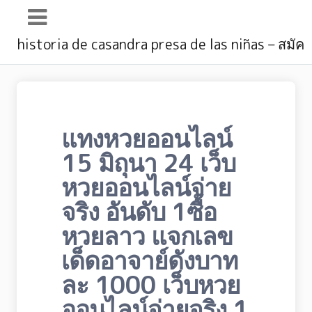
Main
historia de casandra presa de las niñas – สมัค
Navigation
แทงหวยออนไลน์
15 มิถุนา 24 เว็บ
หวยออนไลน์จ่าย
จริง อันดับ 1ซื้อ
หวยลาว แจกเลข
เด็ดอาจาย์ดังบาท
ละ 1000 เว็บหวย
ออนไลน์จ่ายจริง 1