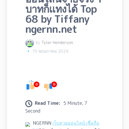
บาทก็แทงได้ Top
68 by Tiffany
ngernn.net
by
Tyler Henderson
10 พฤษภาคม 2024
0
0
Read Time:
5 Minute, 7
Second
NGERNN
เว็บหวยออนไลน์ เชื่อถือ