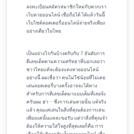
ลงทะเบียนสมัครสมาชิกใหม่กับพวกเรา
เว็บหวยออนไลน์ เชื่อถือได้ ได้แล้ววันนี้
เว็บไซต์ลอตเตอรี่ออนไลน์จ่ายจริงเพียง
อย่างเดียวในไทย
เป็นอย่างไรกันบ้างตรับกับ 7 อันดับการ
ตีเลขเด็ดตามความศรัทธาที่บอกเลยว่า
ชาวไทยแท้จะต้องแทงหวยออนไลน์
อย่างนี้ ผมเชื่อว่า คนไม่ใช่น้อยที่ไม่เคย
เล่นลอตเตอรี่บางครั้งอาจจะได้ทาง
สำหรับการตีเลขเด็ดมาแบบเต็มที่เลยจ้ะ
ครับผม ฮ่า… ซึ่งการเล่นหวยนั้น แท้จริง
แล้ว คุณแค่เล่นในสิ่งที่คุณต้องการเล่น
เพียงแค่นั้นแหละขอรับ แต่ว่าสิ่งที่คุณจำ
ต้องให้ความใส่ใจสูงที่สุดเลยก็คือ การ