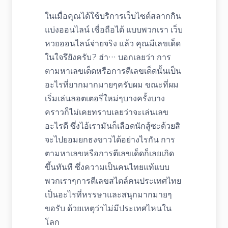
ในเมื่อคุณได้ใช้บริการเว็บไซต์สลากกิน
แบ่งออนไลน์ เชื่อถือได้ แบบพวกเรา เว็บ
หวยออนไลน์จ่ายจริง แล้ว คุณมีเลขเด็ด
ในใจรึยังครับ? ฮ่า… บอกเลยว่า การ
ตามหาเลขเด็ดหรือการตีเลขเด็ดนั้นเป็น
อะไรที่ยากมากมายๆครับผม ขณะที่ผม
เริ่มเล่นลอตเตอรี่ใหม่ๆบางครั้งบาง
คราวก็ไม่เคยทราบเลยว่าจะเล่นเลข
อะไรดี ซึ่งไอ้เรามันก็เลือดนักสู้ซะด้วยสิ
จะไปยอมยกธงขาวได้อย่างไรกัน การ
ตามหาเลขหรือการตีเลขเด็ดก็เลยเกิด
ขึ้นทันที ซึ่งความเป็นคนไทยแท้แบบ
พวกเราๆการตีเลขสไตล์คนประเทศไทย
เป็นอะไรที่หรรษาและสนุกมากมายๆ
ขอรับ ด้วยเหตุว่าไม่มีประเทศไหนใน
โลก