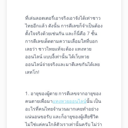
ที่เล่นลอตเตอรี่เอาจริงเอาจังได้เท่าชาว
ไทยอีกแล้ว ดังนั้น การตีเลขก็จำเป็นต้อง
ตั้งใจจริงด้วยเช่นกัน และก็นี่คือ 7 ชั้น
การตีเลขเด็ดตามความเลื่อมใสที่บอก
เลยว่า ชาวไทยแท้จะต้อง แทงหวย
ออนไลน์ แบบงี้เท่านั้น ได้เว็บหวย
ออนไลน์จ่ายจริงและมาตีเลขกันได้เลย
เลทโก!
1. อายุของผู้ตาย การตีเลขจากอายุของ
คนตายเพื่อมา
แทงหวยออนไลน์
นั้น เป็น
อะไรที่คนไทยจำนวนมากเคยทำอย่าง
แน่นอนขอรับ และก็อายุของผู้เสียชีวิต
ไม่ใช่แค่คนใกล้ตัวเราเท่านั้นครับ ไม่ว่า