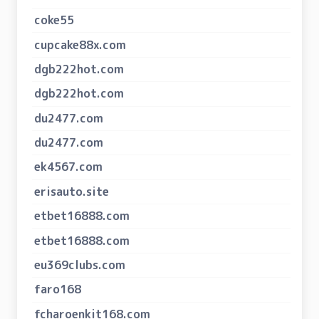
coke55
cupcake88x.com
dgb222hot.com
dgb222hot.com
du2477.com
du2477.com
ek4567.com
erisauto.site
etbet16888.com
etbet16888.com
eu369clubs.com
faro168
fcharoenkit168.com