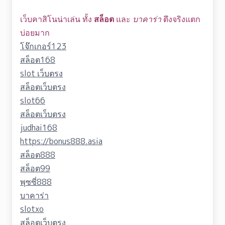
เว็บคาสิโนน่าเล่น ทั้ง
สล็อต
และ
บาคาร่า
ตึงจริงแตก
บ่อยมาก
โจ๊กเกอร์123
สล็อต168
slot เว็บตรง
สล็อตเว็บตรง
slot66
สล็อตเว็บตรง
judhai168
https://bonus888.asia
สล็อต888
สล็อต99
พุซซี่888
บาคาร่า
slotxo
สล็อตเว็บตรง