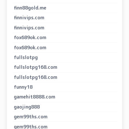
finn88gold.me
finnivips.com
finnivips.com
fox689ok.com
fox689ok.com
fullslotpg
fullslotpg168.com
fullslotpg168.com
funny18
gamehit8888.com
gaojing888
gem99ths.com
gem99ths.com