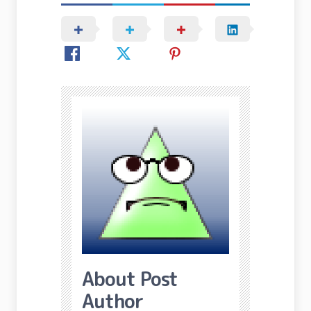
About Post
Author