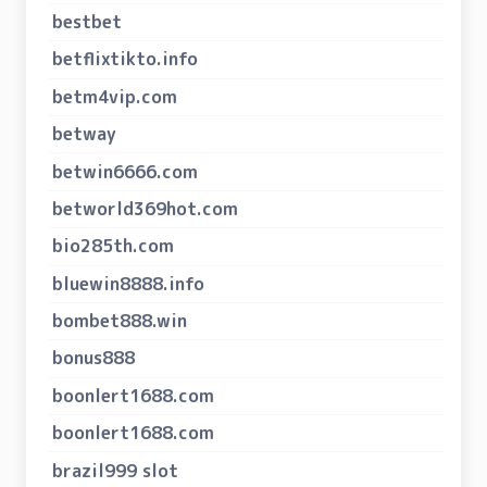
bestbet
betflixtikto.info
betm4vip.com
betway
betwin6666.com
betworld369hot.com
bio285th.com
bluewin8888.info
bombet888.win
bonus888
boonlert1688.com
boonlert1688.com
brazil999 slot