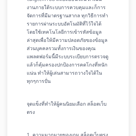
งานภายใต้ระบบการควบคุมและก็การ
จัดการที่มีมาตรฐานสากล ทุกวิธีการทำ
รายการผ่านระบบอัตโนมัติที่ไว้ใจได้
โดยใช้เทคโนโลยีการเข้ารหัสข้อมูล
ล่าสุดเพื่อให้มีความปลอดภัยของข้อมูล
ส่วนบุคคลรวมทั้งการเงินของคุณ
แพลตฟอร์มนี้มีระบบระเบียบการตรวจดู
แล้วก็คุ้มครองปกป้องการคดโกงที่หนัก
แน่น ทำให้ผู้เล่นสามารถวางใจได้ใน
ทุกๆการปั่น
จุดแข็งที่ทำให้ผู้คนนิยมเลือก สล็อตเว็บ
ตรง
1. ความมากมายของเกม สล็อตเว็บตรง