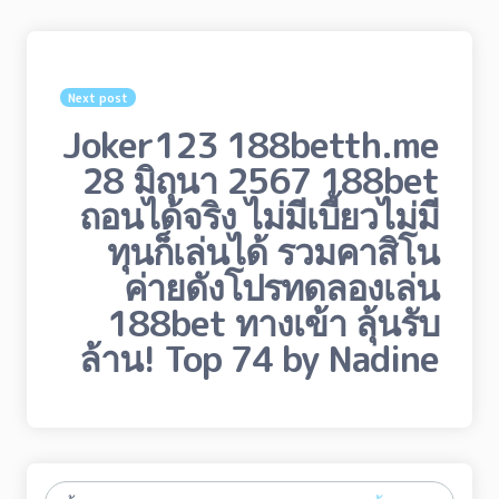
Next post
Joker123 188betth.me
28 มิถุนา 2567 188bet
ถอนได้จริง ไม่มีเบี้ยวไม่มี
ทุนก็เล่นได้ รวมคาสิโน
ค่ายดังโปรทดลองเล่น
188bet ทางเข้า ลุ้นรับ
ล้าน! Top 74 by Nadine
ค้นหา