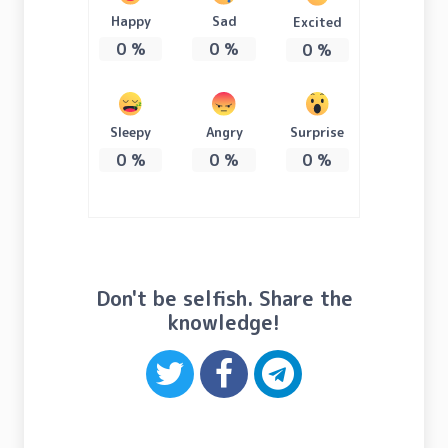
Happy
Sad
Excited
0
%
0
%
0
%
Sleepy
Angry
Surprise
0
%
0
%
0
%
Don't be selfish. Share the
knowledge!