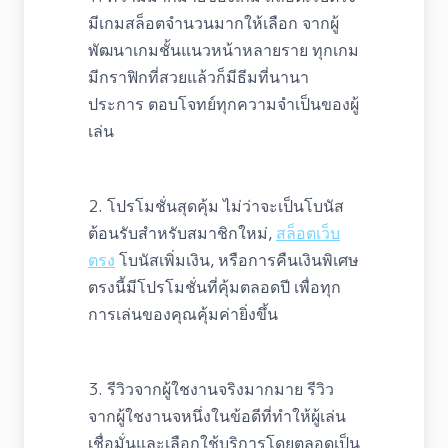
มีเกมสล็อตจำนวนมากให้เลือก จากผู้
พัฒนาเกมชั้นแนวหน้าหลายราย ทุกเกม
มีกราฟิกที่สวยแล้วก็มีธีมที่นานา
ประการ ตอบโจทย์ทุกความจำเป็นของผู้
เล่น
2. โปรโมชั่นสุดคุ้ม ไม่ว่าจะเป็นโบนัส
ต้อนรับสำหรับสมาชิกใหม่,
สล็อตเว็บ
ตรง
โบนัสเพิ่มเงิน, หรือการคืนเงินพิเศษ
ตรงนี้มีโปรโมชั่นที่คุ้มตลอดปี เพื่อทุก
การเล่นของคุณคุ้มค่ายิ่งขึ้น
3. รีวิวจากผู้ใชงานจริงมากมาย รีวิว
จากผู้ใชงานจหนึ่งในข้อดีที่ทำให้ผู้เล่น
เชื่อมั่นและเลือกใช้บริการโดยตลอดเป็น