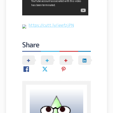
https://cutt.ly/ieefzjPN
Share