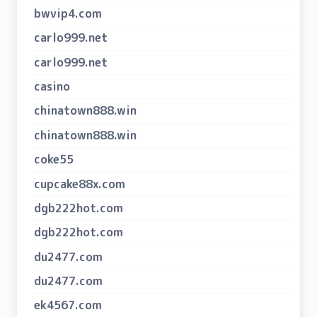
bwvip4.com
carlo999.net
carlo999.net
casino
chinatown888.win
chinatown888.win
coke55
cupcake88x.com
dgb222hot.com
dgb222hot.com
du2477.com
du2477.com
ek4567.com