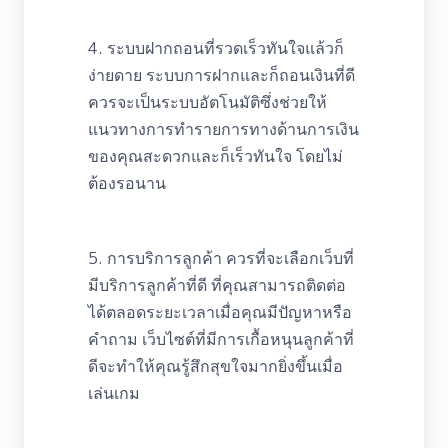
4. ระบบฝากถอนที่รวดเร็วทันใจแล้วก็
ง่ายดาย ระบบการฝากและก็ถอนเงินที่ดี
ควรจะเป็นระบบอัตโนมัติซึ่งช่วยให้
แนวทางการทำรายการทางด้านการเงิน
ของคุณสะดวกและก็เร็วทันใจ โดยไม่
ต้องรอนาน
5. การบริการลูกค้า ควรที่จะเลือกเว็บที่
มีบริการลูกค้าที่ดี ที่คุณสามารถติดต่อ
ได้ตลอดระยะเวลาเมื่อคุณมีปัญหาหรือ
คำถาม เว็บไซต์ที่มีการเกื้อหนุนลูกค้าที่
ดีจะทำให้คุณรู้สึกสุขใจมากยิ่งขึ้นเมื่อ
เล่นเกม