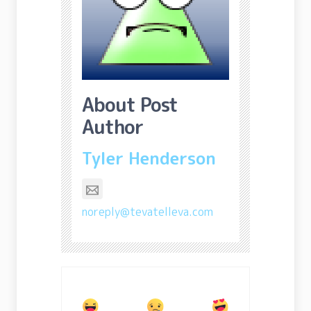
About Post
Author
Tyler Henderson
noreply@tevatelleva.com