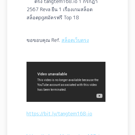
ตรง tangtem168.io 1 กรกฎา
2567 Reva ยืน 1 เรื่องเกมสล็อต
สล็อตpgสมัครฟรี Top 18
ขอขอบคุณ Ref.
สล็อตเว็บตรง
https://bit.ly/tangtem168-io