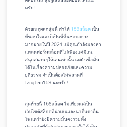
ตลอดในกลุ่มผู้เล่นสล็อตออนไลน์นะ
ครับ!
ด้วยเหตุผลกลุ่มนี้ ทำให้
168สล็อต
เป็น
ที่ชอบใจและก็เป็นที่ชื่นชอบอย่าง
มากมายในปี 2024 แม้คุณกำลังมองหา
แพลตฟอร์มสล็อตที่ไม่เพียงแค่มีเกม
สนุกสนานๆให้เล่นเท่านั้น แต่ยังเชื่อมั่น
ได้ในเรื่องความปลอดภัยและความ
ยุติธรรม จำเป็นต้องไม่พลาดที่
tangtem168 นะครับ!
สุดท้ายนี้ 168สล็อต ไม่เพียงแค่เป็น
เว็บไซต์สล็อตที่น่าเล่นและน่าตื่นตาตื่น
ใจ แต่ว่ายังมีความมั่นคงรวมทั้ง
ปลอดภัยที่ผู้เล่นสามารถวางใจได้ เป็น