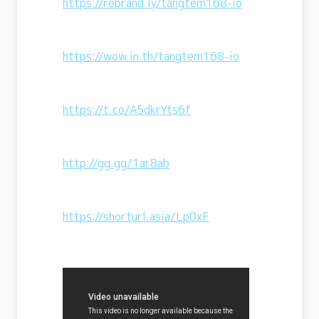
https://rebrand.ly/tangtem168-io
https://wow.in.th/tangtem168-io
https://t.co/A5dkrYts6f
http://gg.gg/1ar8ab
https://shorturl.asia/Lp0xF