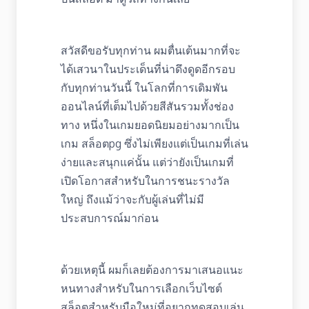
สวัสดีขอรับทุกท่าน ผมตื่นเต้นมากที่จะ
ได้เสวนาในประเด็นที่น่าดึงดูดอีกรอบ
กับทุกท่านวันนี้ ในโลกที่การเดิมพัน
ออนไลน์ที่เต็มไปด้วยสีสันรวมทั้งช่อง
ทาง หนึ่งในเกมยอดนิยมอย่างมากเป็น
เกม สล็อตpg ซึ่งไม่เพียงแต่เป็นเกมที่เล่น
ง่ายและสนุกแค่นั้น แต่ว่ายังเป็นเกมที่
เปิดโอกาสสำหรับในการชนะรางวัล
ใหญ่ ถึงแม้ว่าจะกับผู้เล่นที่ไม่มี
ประสบการณ์มาก่อน
ด้วยเหตุนี้ ผมก็เลยต้องการมาเสนอแนะ
หนทางสำหรับในการเลือกเว็บไซต์
สล็อตสำหรับมือใหม่ที่อยากทดสอบเล่น