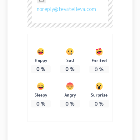
noreply@tevatelleva.com
Happy
Sad
Excited
0
%
0
%
0
%
Sleepy
Angry
Surprise
0
%
0
%
0
%