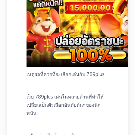
เหตุผลที่ควรที่จะเลือกเล่นกับ 789plus
เว็บ 789plus เด่นในหลายด้านที่ทำให้
เปลี่ยนเป็นตัวเลือกอันดับต้นๆของนัก
พนัน: