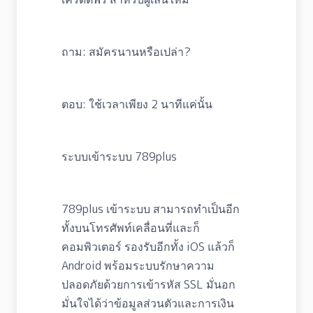
ถาม: สมัครนานหรือเปล่า?
ตอบ: ใช้เวลาเพียง 2 นาทีแค่นั้น
ระบบเข้าระบบ 789plus
789plus เข้าระบบ สามารถทำเป็นอีก
ทั้งบนโทรศัพท์เคลื่อนที่และก็
คอมพิวเตอร์ รองรับอีกทั้ง iOS แล้วก็
Android พร้อมระบบรักษาความ
ปลอดภัยด้วยการเข้ารหัส SSL มั่นอก
มั่นใจได้ว่าข้อมูลส่วนตัวและการเงิน