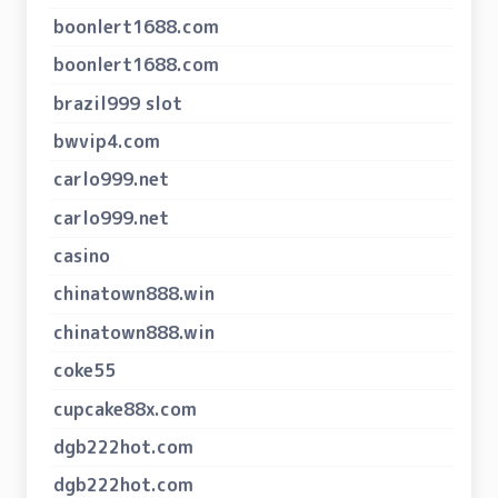
boonlert1688.com
boonlert1688.com
brazil999 slot
bwvip4.com
carlo999.net
carlo999.net
casino
chinatown888.win
chinatown888.win
coke55
cupcake88x.com
dgb222hot.com
dgb222hot.com