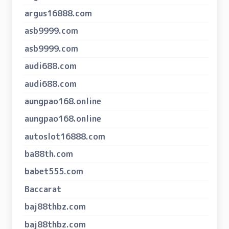
argus16888.com
asb9999.com
asb9999.com
audi688.com
audi688.com
aungpao168.online
aungpao168.online
autoslot16888.com
ba88th.com
babet555.com
Baccarat
baj88thbz.com
baj88thbz.com