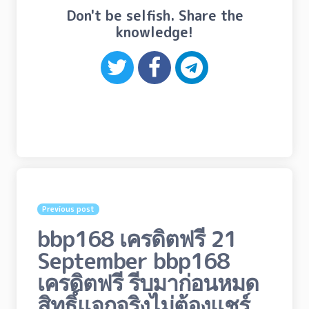
Don't be selfish. Share the
knowledge!
Post
navigation
Previous post
bbp168 เครดิตฟรี 21
September bbp168
เครดิตฟรี รีบมาก่อนหมด
สิทธิ์แจกจริงไม่ต้องแชร์