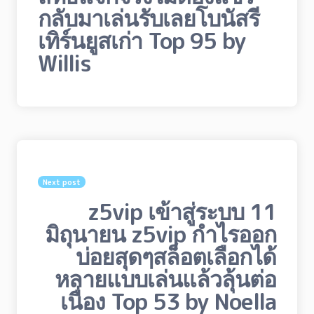
กลับมาเล่นรับเลยโบนัสรี
เทิร์นยูสเก่า Top 95 by
Willis
Next post
z5vip เข้าสู่ระบบ 11
มิถุนายน z5vip กำไรออก
บ่อยสุดๆสล็อตเลือกได้
หลายแบบเล่นแล้วลุ้นต่อ
เนื่อง Top 53 by Noella