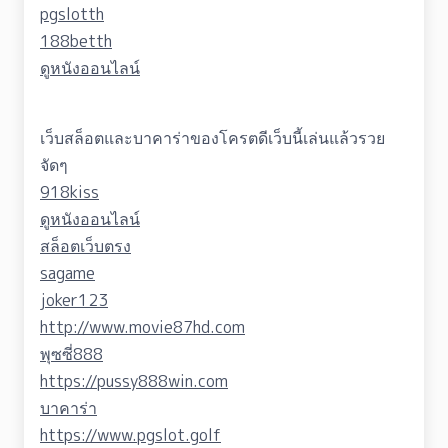
pgslotth
188betth
ดูหนังออนไลน์
เว็บสล็อตและบาคาร่าของโครตดีเว็บนี้เล่นแล้วรวย
จัดๆ
918kiss
ดูหนังออนไลน์
สล็อตเว็บตรง
sagame
joker123
http://www.movie87hd.com
พุซซี่888
https://pussy888win.com
บาคาร่า
https://www.pgslot.golf