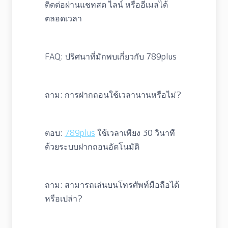
ติดต่อผ่านแชทสด ไลน์ หรืออีเมลได้
ตลอดเวลา
FAQ: ปริศนาที่มักพบเกี่ยวกับ 789plus
ถาม: การฝากถอนใช้เวลานานหรือไม่?
ตอบ:
789plus
ใช้เวลาเพียง 30 วินาที
ด้วยระบบฝากถอนอัตโนมัติ
ถาม: สามารถเล่นบนโทรศัพท์มือถือได้
หรือเปล่า?