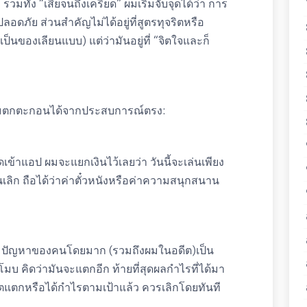
” รวมทั้ง “เสียจนถึงเครียด” ผมเริ่มจับจุดได้ว่า การ
ดภัย ส่วนสำคัญไม่ได้อยู่ที่สูตรทุจริตหรือ
ของเลียนแบบ) แต่ว่ามันอยู่ที่ “จิตใจและก็
ี่ผมตกตะกอนได้จากประสบการณ์ตรง:
เข้าแอป ผมจะแยกเงินไว้เลยว่า วันนี้จะเล่นเพียง
นเลิก ถือได้ว่าค่าตั๋วหนังหรือค่าความสนุกสนาน
ปัญหาของคนโดยมาก (รวมถึงผมในอดีต)เป็น
บ คิดว่ามันจะแตกอีก ท้ายที่สุดผลกำไรที่ได้มา
ตกหรือได้กำไรตามเป้าแล้ว ควรเลิกโดยทันที