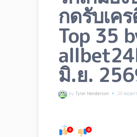
กดรับเครด
Top 35 
allbet24h
มิ.ย. 25
by
Tyler Henderson
20 พฤษภ
0
0