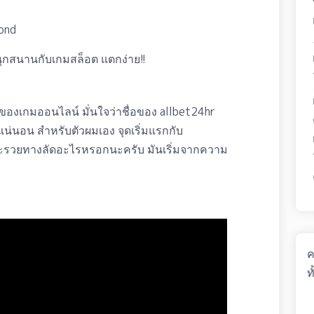
ond
สนุกสนานกับเกมสล็อต แตกง่าย!!
กของเกมออนไลน์ มั่นใจว่าชื่อของ allbet24hr
แน่นอน สำหรับตัวผมเอง จุดเริ่มแรกกับ
จะรวยทางลัดอะไรหรอกนะครับ มันเริ่มจากความ
ค
ท