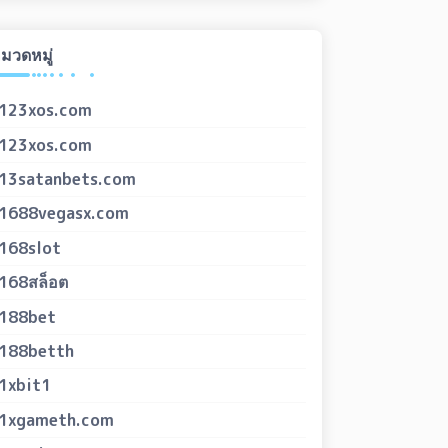
มวดหมู่
123xos.com
123xos.com
13satanbets.com
1688vegasx.com
168slot
168สล็อต
188bet
188betth
1xbit1
1xgameth.com