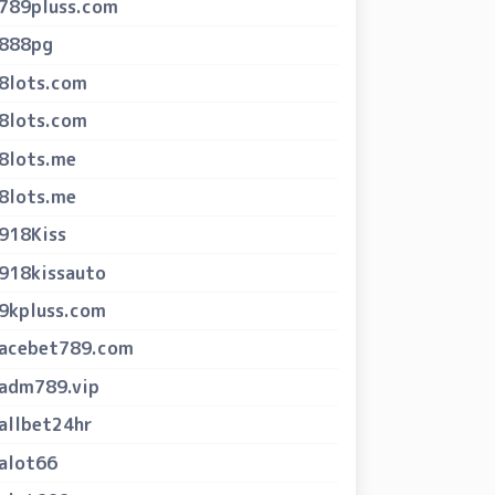
789pluss.com
888pg
8lots.com
8lots.com
8lots.me
8lots.me
918Kiss
918kissauto
9kpluss.com
acebet789.com
adm789.vip
allbet24hr
alot66