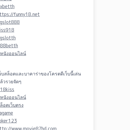
xbetth
ttps://funny18.net
gslot888
iss918
gslotth
88betth
ูหนังออนไลน์
ว็บสล็อตและบาคาร่าของโครตดีเว็บนี้เล่น
ล้วรวยจัดๆ
18kiss
ูหนังออนไลน์
ล็อตเว็บตรง
agame
oker123
ttp://www.movie87hd.com