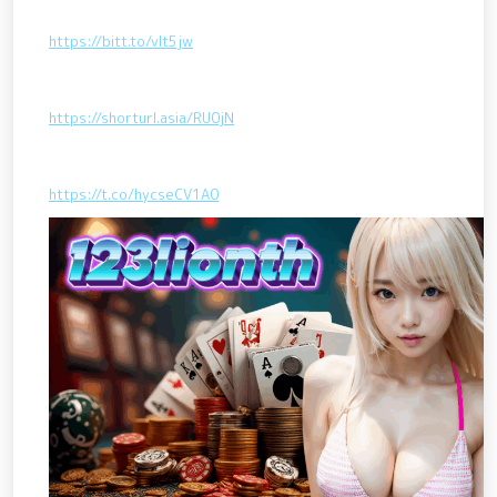
https://bitt.to/vlt5jw
https://shorturl.asia/RU0jN
https://t.co/hycseCV1A0