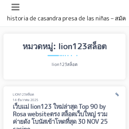
Main
historia de casandra presa de las niñas – สมัค
Navigation
หมวดหมู่:
lion123สล็อต
lion123สล็อต
LION123สล็อต
14 ธันวาคม 2025
เว็บแม่ lion123 ใหม่ล่าสุด Top 90 by
Rosa websiteตรง สล็อตเว็บใหญ่ รวม
ค่ายดัง โบนัสเข้าโหดที่สุด 30 NOV 25