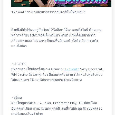
123lionth รวมเกมครบวงจรราวกับคาสิโนใหญ่ย่อมๆ
สิ่งหนึ่งที่ทำให้ผมอยู่กับ lion123สล็อต ได้นานจนถึงวันนี้ คือความ
หลากหลายของเกมที่จัดเต็มทุกแนว ทุกประเภท ตั้งแต่บาคาร่า
สล็อต แทงบอล ไปจนกระทั่งเกมพื้นบ้านอย่างไฮโล ป๊อกกระเด้ง
และยิงปลา
• บาคาร่า
มีหลายค่ายให้เลือกทั้งยัง SA Gaming,
123lionth
Sexy Baccarat,
WM Casino ห้องสดทุกห้อง ดีลเลอร์จริง เสวนาได้ เล่นไปคุยไปแบบ
ไม่หงอยเหงา โต๊ะนานัปการ แทงอย่างต่ำแค่สิบบาท
• สล็อต
ค่ายใหญ่มากมาย PG, Joker, Pragmatic Play, JILI มีเกมใหม่
อัปเดตทุกเดือน ภาพงาม เอฟเฟกต์ดี เล่นลื่นไม่สะดุด มีระบบทดลอง
เล่นก่อนลงเงินจริงด้วย