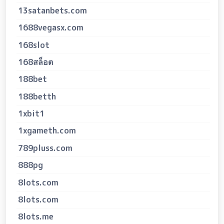
13satanbets.com
1688vegasx.com
168slot
168สล็อต
188bet
188betth
1xbit1
1xgameth.com
789pluss.com
888pg
8lots.com
8lots.com
8lots.me