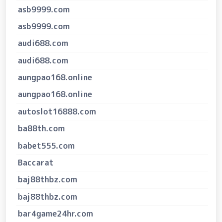
asb9999.com
asb9999.com
audi688.com
audi688.com
aungpao168.online
aungpao168.online
autoslot16888.com
ba88th.com
babet555.com
Baccarat
baj88thbz.com
baj88thbz.com
bar4game24hr.com