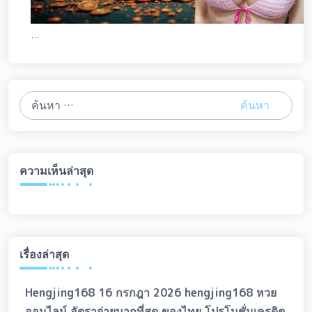
…
ค้นหา
สำหรับ:
ความเห็นล่าสุด
เรื่องล่าสุด
Hengjing168 16 กรกฎา 2026 hengjing168 หวย
ออนไลน์ อัตราจ่ายมากที่สุด ของไทย โปรโมชั่นเครดิต