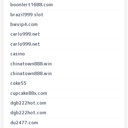
boonlert1688.com
brazil999 slot
bwvip4.com
carlo999.net
carlo999.net
casino
chinatown888.win
chinatown888.win
coke55
cupcake88x.com
dgb222hot.com
dgb222hot.com
du2477.com