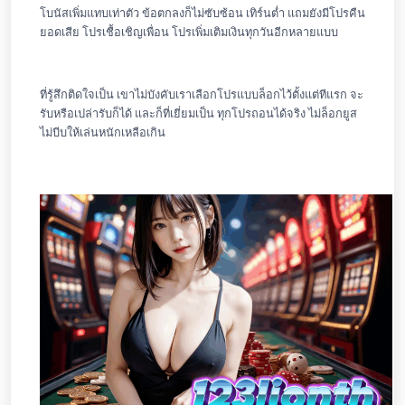
โบนัสเพิ่มแทบเท่าตัว ข้อตกลงก็ไม่ซับซ้อน เทิร์นต่ำ แถมยังมีโปรคืน
ยอดเสีย โปรเชื้อเชิญเพื่อน โปรเพิ่มเติมเงินทุกวันอีกหลายแบบ
ที่รู้สึกติดใจเป็น เขาไม่บังคับเราเลือกโปรแบบล็อกไว้ตั้งแต่ทีแรก จะ
รับหรือเปล่ารับก็ได้ และก็ที่เยี่ยมเป็น ทุกโปรถอนได้จริง ไม่ล็อกยูส
ไม่บีบให้เล่นหนักเหลือเกิน