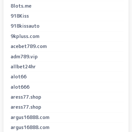
8lots.me
918Kiss
918kissauto
9kpluss.com
acebet789.com
adm789.vip
allbet24hr
alot66
alot666
aress77.shop
aress77.shop
argus16888.com
argus16888.com