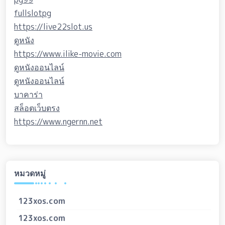
fullslotpg
https://live22slot.us
ดูหนัง
https://www.ilike-movie.com
ดูหนังออนไลน์
ดูหนังออนไลน์
บาคาร่า
สล็อตเว็บตรง
https://www.ngernn.net
หมวดหมู่
123xos.com
123xos.com