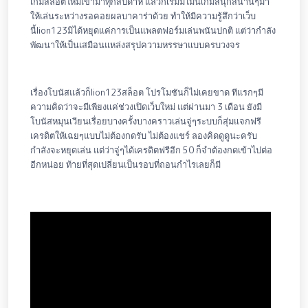
เกมสล็อตใหม่เข้ามาทุกสัปดาห์ แล้วก็เริ่มมีไม่นิเกมสนุกสนานๆมา
ให้เล่นระหว่างรอคอยผลบาคาร่าด้วย ทำให้มีความรู้สึกว่าเว็บ
นี้lion123มิได้หยุดแค่การเป็นแพลตฟอร์มเล่นพนันปกติ แต่ว่ากำลัง
พัฒนาให้เป็นเสมือนแหล่งสรุปความหรรษาแบบครบวงจร
เรื่องโบนัสแล้วก็lion123สล็อต โปรโมชันก็ไม่เคยขาด ทีแรกๆมี
ความคิดว่าจะมีเพียงแค่ช่วงเปิดเว็บใหม่ แต่ผ่านมา 3 เดือน ยังมี
โบนัสหมุนเวียนเรื่อยบางครั้งบางคราวเล่นจู่ๆระบบก็สุ่มแจกฟรี
เครดิตให้เฉยๆแบบไม่ต้องกดรับ ไม่ต้องแชร์ ลองคิดดูดูนะครับ
กำลังจะหยุดเล่น แต่ว่าจู่ๆได้เครดิตฟรีอีก 50 ก็จำต้องกดเข้าไปต่อ
อีกหน่อย ท้ายที่สุดเปลี่ยนเป็นรอบที่ถอนกำไรเลยก็มี