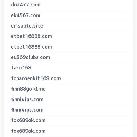
du2477.com
ek4567.com
erisauto.site
etbet16888.com
etbet16888.com
eu369clubs.com
faro168
fcharoenkit168.com
finn88gold.me
finnivips.com
finnivips.com
fox689ok.com
fox689ok.com