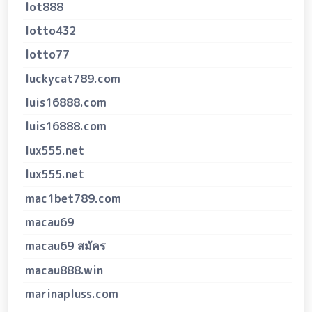
lot888
lotto432
lotto77
luckycat789.com
luis16888.com
luis16888.com
lux555.net
lux555.net
mac1bet789.com
macau69
macau69 สมัคร
macau888.win
marinapluss.com