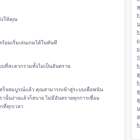
พ
h
่งให้คุณ
บ
h
p
พร้อมเริ่มเล่นเกมได้ในทันที
p
f
h
ะบบที่สะดวกรวมทั้งไม่เป็นอันตราย
ด
h
สร็จสมบูรณ์แล้ว คุณสามารถเข้าสู่ระบบเพื่อพนัน
ด
านั้นง่ายแล้วก็สบาย ไม่มีอันตรายทุกการเชื่อม
ด
กที่ทุกเวลา
บ
ส
h