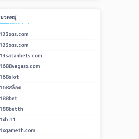
มวดหมู่
123xos.com
123xos.com
13satanbets.com
1688vegasx.com
168slot
168สล็อต
188bet
188betth
1xbit1
1xgameth.com