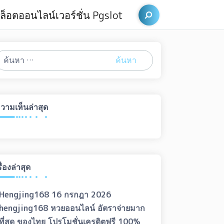
สล็อตออนไลน์เวอร์ชั่น Pgslot
ค้นหา
สำหรับ:
วามเห็นล่าสุด
รื่องล่าสุด
Hengjing168 16 กรกฎา 2026
hengjing168 หวยออนไลน์ อัตราจ่ายมาก
ที่สุด ของไทย โปรโมชั่นเครดิตฟรี 100%