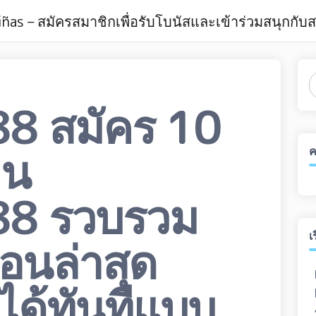
iñas – สมัครสมาชิกเพื่อรับโบนัสและเข้าร่วมสนุกกับ
8 สมัคร 10
ยน
ค
88 รวบรวม
เ
อนล่าสุด
ด้ทันทีแบบ