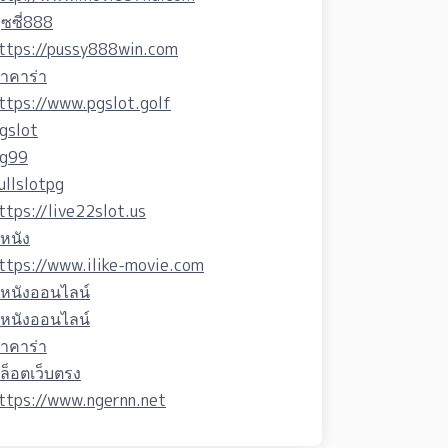
ุซซี่888
ttps://pussy888win.com
าคาร่า
ttps://www.pgslot.golf
gslot
g99
ullslotpg
ttps://live22slot.us
ูหนัง
ttps://www.ilike-movie.com
ูหนังออนไลน์
ูหนังออนไลน์
าคาร่า
ล็อตเว็บตรง
ttps://www.ngernn.net