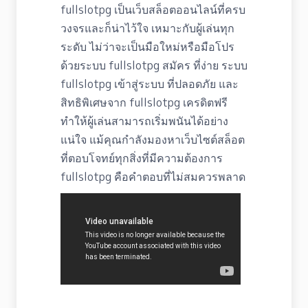
fullslotpg เป็นเว็บสล็อตออนไลน์ที่ครบ
วงจรและก็น่าไว้ใจ เหมาะกับผู้เล่นทุก
ระดับ ไม่ว่าจะเป็นมือใหม่หรือมือโปร
ด้วยระบบ fullslotpg สมัคร ที่ง่าย ระบบ
fullslotpg เข้าสู่ระบบ ที่ปลอดภัย และ
สิทธิพิเศษจาก fullslotpg เครดิตฟรี
ทำให้ผู้เล่นสามารถเริ่มพนันได้อย่าง
แน่ใจ แม้คุณกำลังมองหาเว็บไซต์สล็อต
ที่ตอบโจทย์ทุกสิ่งที่มีความต้องการ
fullslotpg คือคำตอบที่ไม่สมควรพลาด