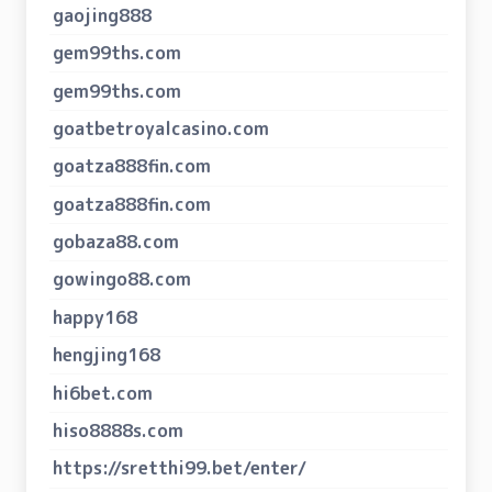
gaojing888
gem99ths.com
gem99ths.com
goatbetroyalcasino.com
goatza888fin.com
goatza888fin.com
gobaza88.com
gowingo88.com
happy168
hengjing168
hi6bet.com
hiso8888s.com
https://sretthi99.bet/enter/