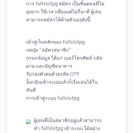
การ fullslotpg สมัคร เป็นขั้นตอนที่ไม่
ยุ่งยาก ใช้เวลาเพียงแต่ไม่กี่นาที ผู้เล่น
สามารถสมัครได้ด้วยตัวเองดังนี้:
เข้าสู่เว็บหลักของ fullslotpg
กดปุ่ม “สมัครสมาชิก”
กรอกข้อมูล ได้แก่ เบอร์โทรศัพท์ รหัส
ผ่าน และบัญชีธนาคาร
รับรองตัวตนด้วยรหัส OTP
ล็อกอินเข้าระบบแล้วก็เริ่มเล่นได้ใน
ทันที
การเข้าสู่ระบบ fullslotpg
ผู้เล่นที่เป็นสมาชิกอยู่แล้วสามารถ
ทำ fullslotpg เข้าระบบ ได้อย่าง