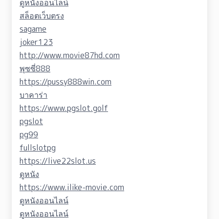
ดูหนังออนไลน์
สล็อตเว็บตรง
sagame
joker123
http://www.movie87hd.com
พุซซี่888
https://pussy888win.com
บาคาร่า
https://www.pgslot.golf
pgslot
pg99
fullslotpg
https://live22slot.us
ดูหนัง
https://www.ilike-movie.com
ดูหนังออนไลน์
ดูหนังออนไลน์