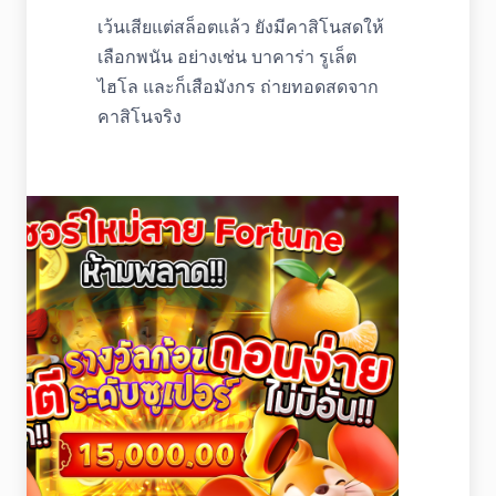
เว้นเสียแต่สล็อตแล้ว ยังมีคาสิโนสดให้
เลือกพนัน อย่างเช่น บาคาร่า รูเล็ต
ไฮโล และก็เสือมังกร ถ่ายทอดสดจาก
คาสิโนจริง