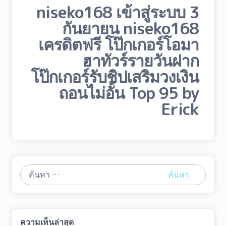
niseko168 เข้าสู่ระบบ 3
กันยายน niseko168
เครดิตฟรี โป๊กเกอร์โอมา
ฮาทัวร์รายวันฝาก
โป๊กเกอร์รับชิปเสริมวงเงิน
ถอนไม่อั้น Top 95 by
Erick
ค้นหา
สำหรับ:
ความเห็นล่าสุด