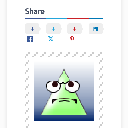
Share