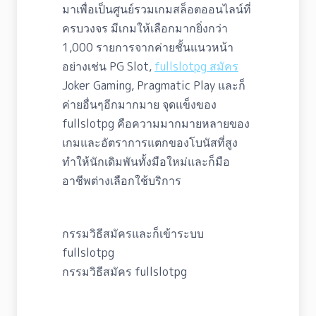
มาเพื่อเป็นศูนย์รวมเกมสล็อตออนไลน์ที่
ครบวงจร มีเกมให้เลือกมากยิ่งกว่า
1,000 รายการจากค่ายชั้นแนวหน้า
อย่างเช่น PG Slot,
fullslotpg สมัคร
Joker Gaming, Pragmatic Play และก็
ค่ายอื่นๆอีกมากมาย จุดแข็งของ
fullslotpg คือความมากมายหลายของ
เกมและอัตราการแตกของโบนัสที่สูง
ทำให้นักเดิมพันทั้งมือใหม่และก็มือ
อาชีพต่างเลือกใช้บริการ
กรรมวิธีสมัครและก็เข้าระบบ
fullslotpg
กรรมวิธีสมัคร fullslotpg