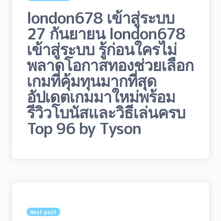
london678 เข้าสู่ระบบ
27 กันยายน london678
เข้าสู่ระบบ รู้ก่อนใครไม่
พลาดโอกาสทองช่วยเลือก
เกมที่คุ้มทุนมากที่สุด
อัปเดตเกมมาใหม่พร้อม
รีวิวโบนัสและวิธีเล่นครบ
Top 96 by Tyson
Next post