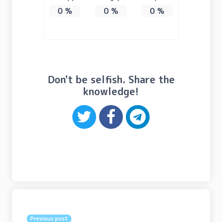
0
%
0
%
0
%
Don't be selfish. Share the
knowledge!
Post
navigation
Previous post