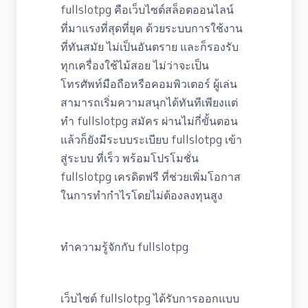
fullslotpg คือเว็บไซต์สล็อตออนไลน์
ที่มาแรงที่สุดที่ยุค ด้วยระบบการใช้งาน
ที่ทันสมัย ไม่เป็นอันตราย และก็รองรับ
ทุกเครื่องใช้ไม้สอย ไม่ว่าจะเป็น
โทรศัพท์มือถือหรือคอมพิวเตอร์ ผู้เล่น
สามารถเริ่มความสนุกได้ทันทีเพียงแต่
ทำ fullslotpg สมัคร ผ่านไม่กี่ขั้นตอน
แล้วก็ยังมีระบบระเบียบ fullslotpg เข้า
สู่ระบบ ที่เร็ว พร้อมโปรโมชั่น
fullslotpg เครดิตฟรี ที่ช่วยเพิ่มโอกาส
ในการทำกำไรโดยไม่ต้องลงทุนสูง
ทำความรู้จักกับ fullslotpg
เว็บไซต์ fullslotpg ได้รับการออกแบบ