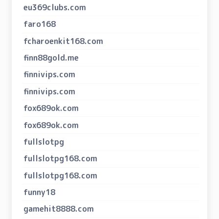
eu369clubs.com
faro168
fcharoenkit168.com
finn88gold.me
finnivips.com
finnivips.com
fox689ok.com
fox689ok.com
fullslotpg
fullslotpg168.com
fullslotpg168.com
funny18
gamehit8888.com