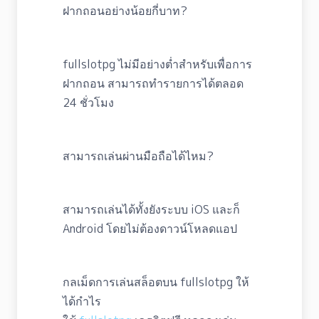
ฝากถอนอย่างน้อยกี่บาท?
fullslotpg ไม่มีอย่างต่ำสำหรับเพื่อการ
ฝากถอน สามารถทำรายการได้ตลอด
24 ชั่วโมง
สามารถเล่นผ่านมือถือได้ไหม?
สามารถเล่นได้ทั้งยังระบบ iOS และก็
Android โดยไม่ต้องดาวน์โหลดแอป
กลเม็ดการเล่นสล็อตบน fullslotpg ให้
ได้กำไร