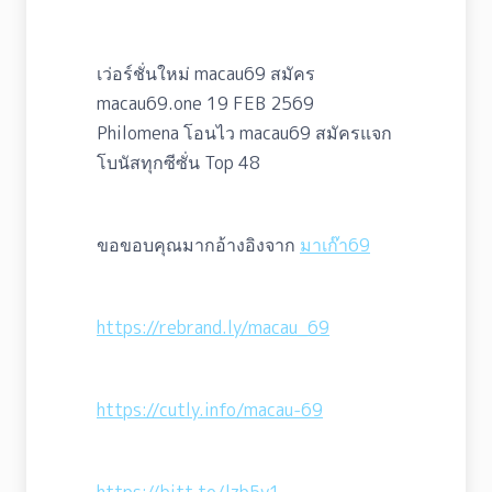
เว่อร์ชั่นใหม่ macau69 สมัคร
macau69.one 19 FEB 2569
Philomena โอนไว macau69 สมัครแจก
โบนัสทุกซีซั่น Top 48
ขอขอบคุณมากอ้างอิงจาก
มาเก๊า69
https://rebrand.ly/macau_69
https://cutly.info/macau-69