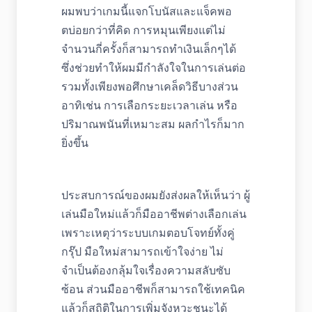
ผมพบว่าเกมนี้แจกโบนัสและแจ็คพอ
ตบ่อยกว่าที่คิด การหมุนเพียงแต่ไม่
จำนวนกี่ครั้งก็สามารถทำเงินเล็กๆได้
ซึ่งช่วยทำให้ผมมีกำลังใจในการเล่นต่อ
รวมทั้งเพียงพอศึกษาเคล็ดวิธีบางส่วน
อาทิเช่น การเลือกระยะเวลาเล่น หรือ
ปริมาณพนันที่เหมาะสม ผลกำไรก็มาก
ยิ่งขึ้น
ประสบการณ์ของผมยังส่งผลให้เห็นว่า ผู้
เล่นมือใหม่แล้วก็มืออาชีพต่างเลือกเล่น
เพราะเหตุว่าระบบเกมตอบโจทย์ทั้งคู่
กรุ๊ป มือใหม่สามารถเข้าใจง่าย ไม่
จำเป็นต้องกลุ้มใจเรื่องความสลับซับ
ซ้อน ส่วนมืออาชีพก็สามารถใช้เทคนิค
แล้วก็สถิติในการเพิ่มจังหวะชนะได้