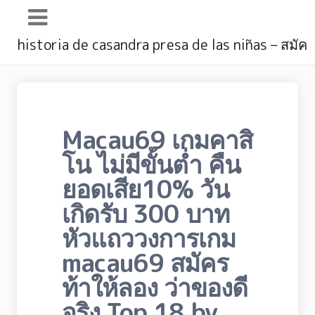
Main
historia de casandra presa de las niñas – สมัค
Navigation
Macau69 เกมคาสิ
โน ไม่มีขั้นต่ำ คืน
ยอดเสีย10% วัน
เกิดรับ 300 บาท
หัวแถววงการเกม
macau69 สมัคร
ท้าให้ลอง ว่าของดี
จริง Top 18 by