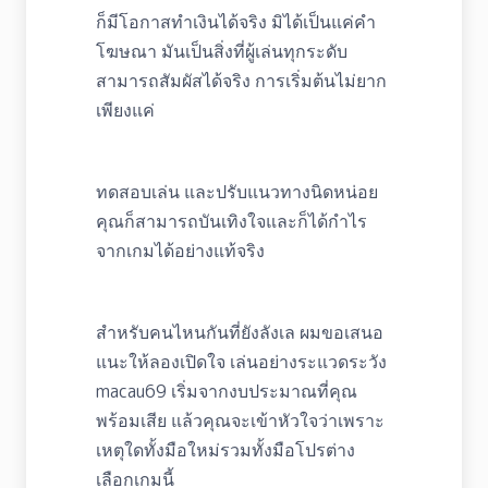
ก็มีโอกาสทำเงินได้จริง มิได้เป็นแค่คำ
โฆษณา มันเป็นสิ่งที่ผู้เล่นทุกระดับ
สามารถสัมผัสได้จริง การเริ่มต้นไม่ยาก
เพียงแค่
ทดสอบเล่น และปรับแนวทางนิดหน่อย
คุณก็สามารถบันเทิงใจและก็ได้กำไร
จากเกมได้อย่างแท้จริง
สำหรับคนไหนกันที่ยังลังเล ผมขอเสนอ
แนะให้ลองเปิดใจ เล่นอย่างระแวดระวัง
macau69 เริ่มจากงบประมาณที่คุณ
พร้อมเสีย แล้วคุณจะเข้าหัวใจว่าเพราะ
เหตุใดทั้งมือใหม่รวมทั้งมือโปรต่าง
เลือกเกมนี้