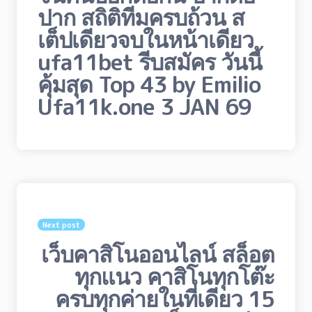
ปาก สถิติทีมครบถ้วน ส
เต็ปเดียวจบในหน้าเดียว
ufa11bet รีบสมัคร วันนี้
คุ้มสุด Top 43 by Emilio
Ufa11k.one 3 JAN 69
Next post
เว็บคาสิโนออนไลน์ สล็อต
ทุกแนว คาสิโนทุกโต๊ะ
ครบทุกค่ายในที่เดียว 15