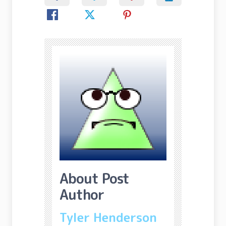
About Post
Author
Tyler Henderson