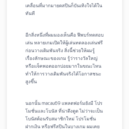
เคลื่อนที่มากมายดสปินก็บันเทิงใจได้ใน
ทันที
อีกสิ่งหนึ่งที่ผมมองเห็นคือ ฟีพบร์ทดสอบ
เล่น หลายเกมเปิดให้ผู้เล่นทดลองเล่นฟรี
ก่อนวางเดิมพันจริง สิ่งนี้ช่วยให้ผมรู้
เรื่องลักษณะของเกม รู้ว่ารางวัลใหญ่
หรือแจ็คพอตออกบ่อยมากในขณะไหน
ทำให้การวางเดิมพันจริงได้โอกาสชนะ
สูงขึ้น
นอกนั้น macau69 แพลตฟอร์มยังมี โปร
โมชั่นและโบนัส ที่น่าดึงดูด ไม่ว่าจะเป็น
โบนัสต้อนรับสมาชิกใหม่ โปรโมชั่น
ฝากเงิน หรือฟรีสปินในบางเกม ผมเคย