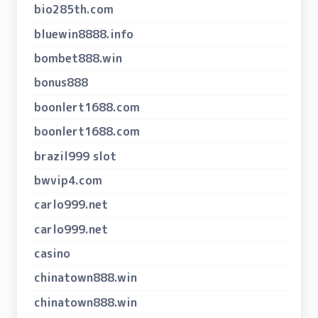
bio285th.com
bluewin8888.info
bombet888.win
bonus888
boonlert1688.com
boonlert1688.com
brazil999 slot
bwvip4.com
carlo999.net
carlo999.net
casino
chinatown888.win
chinatown888.win