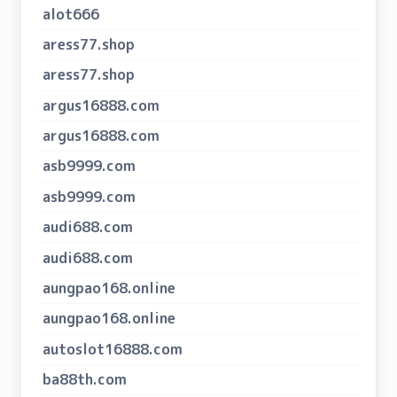
alot666
aress77.shop
aress77.shop
argus16888.com
argus16888.com
asb9999.com
asb9999.com
audi688.com
audi688.com
aungpao168.online
aungpao168.online
autoslot16888.com
ba88th.com