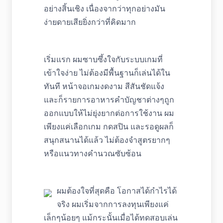
อย่างสิ้นเชิง เนื่องจากว่าทุกอย่างมัน
ง่ายดายเสียยิ่งกว่าที่คิดมาก
เริ่มแรก ผมซาบซึ้งใจกับระบบเกมที่
เข้าใจง่าย ไม่ต้องมีพื้นฐานก็เล่นได้ใน
ทันที หน้าจอเกมงดงาม สีสันชัดแจ้ง
และก็รายการอาหารคำบัญชาต่างๆถูก
ออกแบบให้ไม่ยุ่งยากต่อการใช้งาน ผม
เพียงแค่เลือกเกม กดสปิน และรอดูผลก็
สนุกสนานได้แล้ว ไม่ต้องจำสูตรยากๆ
หรือแนวทางคำนวณซับซ้อน
ผมต้องใจที่สุดคือ โอกาสได้กำไรได้
จริง ผมเริ่มจากการลงทุนเพียงแค่
เล็กๆน้อยๆ แม้กระนั้นเมื่อได้ทดสอบเล่น