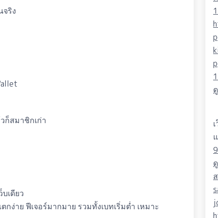
1
นจริง
h
p
k
p
1
allet
ด
้วก็สมาชิกเก่า
เ
แ
9
ด
ส
s
็บเดียว
j
แตกง่าย ฟีเจอร์มากมาย รวมทั้งเบทเริ่มต่ำ เหมาะ
h