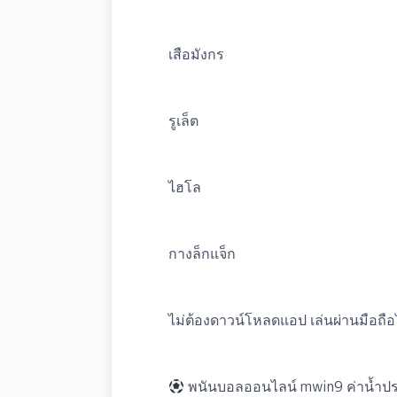
เสือมังกร
รูเล็ต
ไฮโล
กางล็กแจ็ก
ไม่ต้องดาวน์โหลดแอป เล่นผ่านมือถือ
พนันบอลออนไลน์ mwin9 ค่าน้ำประ