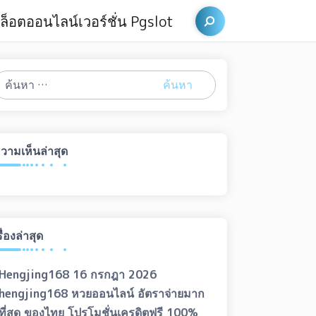
สล็อตออนไลน์เวอร์ชั่น Pgslot
ค้นหา
สำหรับ:
วามเห็นล่าสุด
รื่องล่าสุด
Hengjing168 16 กรกฎา 2026
hengjing168 หวยออนไลน์ อัตราจ่ายมาก
ที่สุด ของไทย โปรโมชั่นเครดิตฟรี 100%