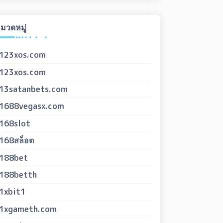
มวดหมู่
123xos.com
123xos.com
13satanbets.com
1688vegasx.com
168slot
168สล็อต
188bet
188betth
1xbit1
1xgameth.com