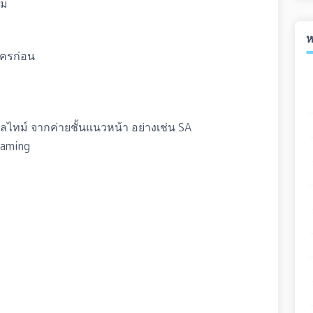
กม
ห
ัครก่อน
ไทม์ จากค่ายชั้นแนวหน้า อย่างเช่น SA
Gaming