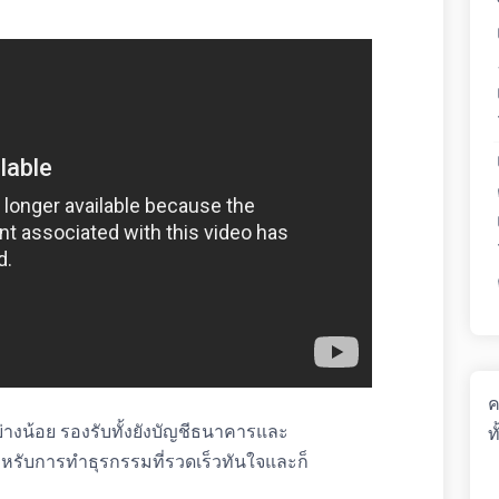
ค
างน้อย รองรับทั้งยังบัญชีธนาคารและ
ท
หรับการทำธุรกรรมที่รวดเร็วทันใจและก็