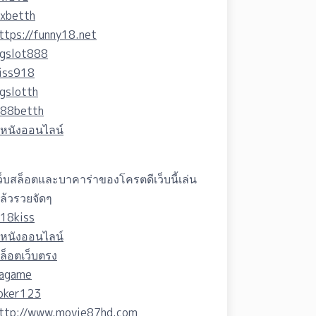
xbetth
ttps://funny18.net
gslot888
iss918
gslotth
88betth
ูหนังออนไลน์
ว็บสล็อตและบาคาร่าของโครตดีเว็บนี้เล่น
ล้วรวยจัดๆ
18kiss
ูหนังออนไลน์
ล็อตเว็บตรง
agame
oker123
ttp://www.movie87hd.com