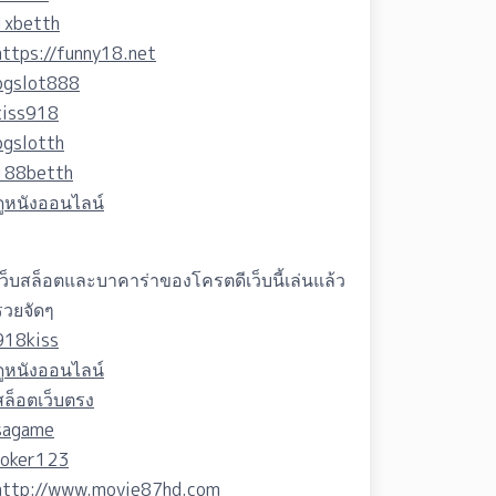
1xbetth
https://funny18.net
pgslot888
kiss918
pgslotth
188betth
ดูหนังออนไลน์
เว็บสล็อตและบาคาร่าของโครตดีเว็บนี้เล่นแล้ว
รวยจัดๆ
918kiss
ดูหนังออนไลน์
สล็อตเว็บตรง
sagame
joker123
http://www.movie87hd.com