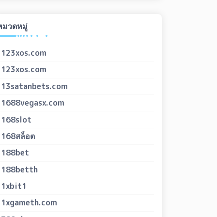
หมวดหมู่
123xos.com
123xos.com
13satanbets.com
1688vegasx.com
168slot
168สล็อต
188bet
188betth
1xbit1
1xgameth.com