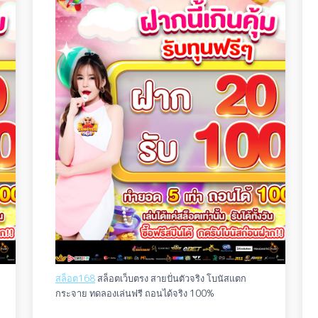
สล็อต168
สล็อตเว็บตรง สายปั่นตัวจริง โบนัสแตก
กระจาย ทดลองเล่นฟรี ถอนได้จริง 100%