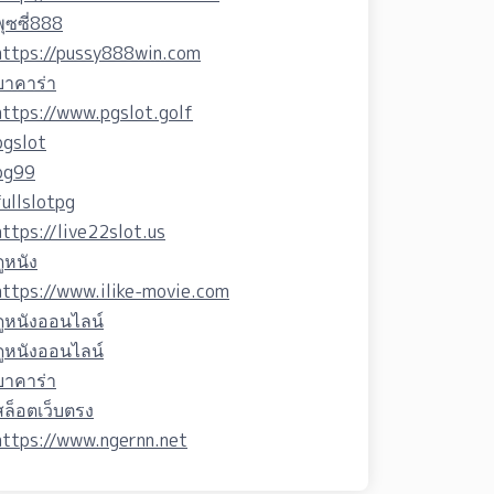
พุซซี่888
https://pussy888win.com
บาคาร่า
https://www.pgslot.golf
pgslot
pg99
fullslotpg
https://live22slot.us
ดูหนัง
https://www.ilike-movie.com
ดูหนังออนไลน์
ดูหนังออนไลน์
บาคาร่า
สล็อตเว็บตรง
https://www.ngernn.net