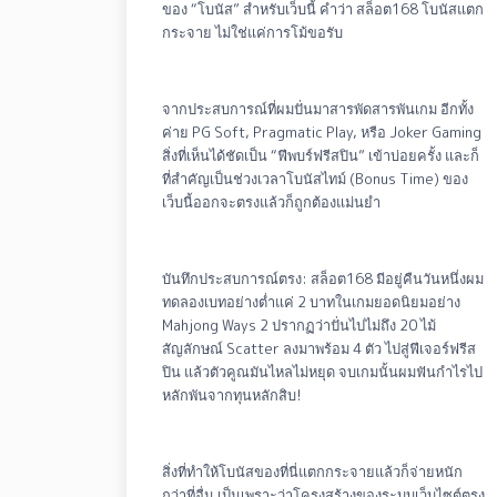
ของ “โบนัส” สำหรับเว็บนี้ คำว่า สล็อต168 โบนัสแตก
กระจาย ไม่ใช่แค่การโม้ขอรับ
จากประสบการณ์ที่ผมปั่นมาสารพัดสารพันเกม อีกทั้ง
ค่าย PG Soft, Pragmatic Play, หรือ Joker Gaming
สิ่งที่เห็นได้ชัดเป็น “ฟีพบร์ฟรีสปิน” เข้าบ่อยครั้ง และก็
ที่สำคัญเป็นช่วงเวลาโบนัสไทม์ (Bonus Time) ของ
เว็บนี้ออกจะตรงแล้วก็ถูกต้องแม่นยำ
บันทึกประสบการณ์ตรง: สล็อต168 มีอยู่คืนวันหนึ่งผม
ทดลองเบทอย่างต่ำแค่ 2 บาทในเกมยอดนิยมอย่าง
Mahjong Ways 2 ปรากฏว่าปั่นไปไม่ถึง 20 ไม้
สัญลักษณ์ Scatter ลงมาพร้อม 4 ตัว ไปสู่ฟีเจอร์ฟรีส
ปิน แล้วตัวคูณมันไหลไม่หยุด จบเกมนั้นผมฟันกำไรไป
หลักพันจากทุนหลักสิบ!
สิ่งที่ทำให้โบนัสของที่นี่แตกกระจายแล้วก็จ่ายหนัก
กว่าที่อื่น เป็นเพราะว่าโครงสร้างของระบบเว็บไซต์ตรง