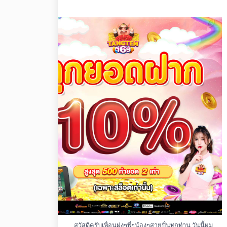
สวัสดีครับเพื่อนฝูงๆพี่ๆน้องๆสายปั่นทุกท่าน วันนี้ผม