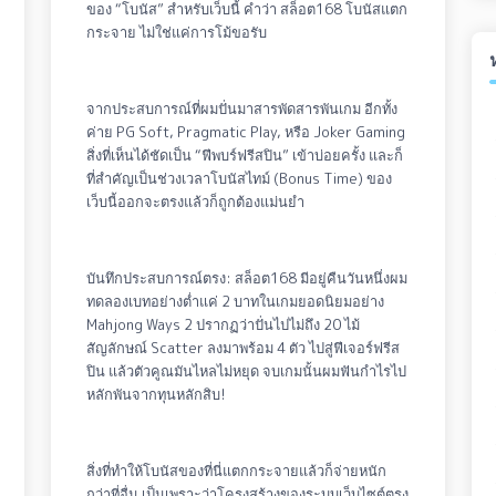
ของ “โบนัส” สำหรับเว็บนี้ คำว่า สล็อต168 โบนัสแตก
กระจาย ไม่ใช่แค่การโม้ขอรับ
จากประสบการณ์ที่ผมปั่นมาสารพัดสารพันเกม อีกทั้ง
ค่าย PG Soft, Pragmatic Play, หรือ Joker Gaming
สิ่งที่เห็นได้ชัดเป็น “ฟีพบร์ฟรีสปิน” เข้าบ่อยครั้ง และก็
ที่สำคัญเป็นช่วงเวลาโบนัสไทม์ (Bonus Time) ของ
เว็บนี้ออกจะตรงแล้วก็ถูกต้องแม่นยำ
บันทึกประสบการณ์ตรง: สล็อต168 มีอยู่คืนวันหนึ่งผม
ทดลองเบทอย่างต่ำแค่ 2 บาทในเกมยอดนิยมอย่าง
Mahjong Ways 2 ปรากฏว่าปั่นไปไม่ถึง 20 ไม้
สัญลักษณ์ Scatter ลงมาพร้อม 4 ตัว ไปสู่ฟีเจอร์ฟรีส
ปิน แล้วตัวคูณมันไหลไม่หยุด จบเกมนั้นผมฟันกำไรไป
หลักพันจากทุนหลักสิบ!
สิ่งที่ทำให้โบนัสของที่นี่แตกกระจายแล้วก็จ่ายหนัก
กว่าที่อื่น เป็นเพราะว่าโครงสร้างของระบบเว็บไซต์ตรง