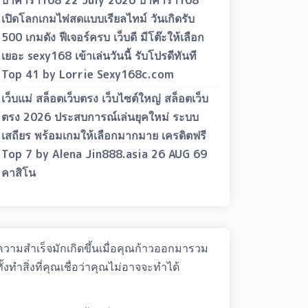
บาคาร่า168 22 July 2026 บาคาร่า168
เปิดโลกเกมไพ่สดแบบเรียลไทม์ วันเกิดรับ
500 เกมดัง ฟีเจอร์ครบ เว็บดี มีโต๊ะให้เลือก
เยอะ sexy168 เข้าเล่นวันนี้ รับโปรดีทันที
Top 41 by Lorrie Sexy168c.com
เว็บแม่ สล็อตเว็บตรง เว็บไซต์ใหญ่ สล็อตเว็บ
ตรง 2026 ประสบการณ์เล่นยุคใหม่ ระบบ
เสถียร พร้อมเกมให้เลือกมากมาย เครดิตฟรี
Top 7 by Alena Jin888.asia 26 AUG 69
คาสิโน
ความสำเร็จมักเกิดขึ้นเมื่อคุณก้าวออกมารวม
ทั้งทำสิ่งที่คุณเชื่อว่าคุณไม่อาจจะทำได้