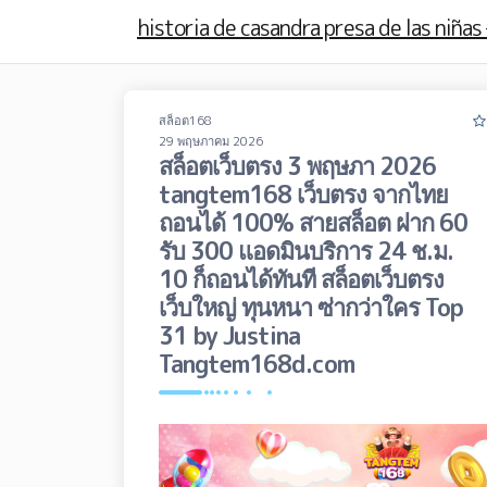
historia de casandra presa de las niñas
Main
Navigation
สล็อต168
29 พฤษภาคม 2026
สล็อตเว็บตรง 3 พฤษภา 2026
tangtem168 เว็บตรง จากไทย
ถอนได้ 100% สายสล็อต ฝาก 60
รับ 300 แอดมินบริการ 24 ช.ม.
10 ก็ถอนได้ทันที สล็อตเว็บตรง
เว็บใหญ่ ทุนหนา ซ่ากว่าใคร Top
31 by Justina
Tangtem168d.com