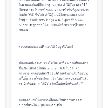
ไม่ผ่านเอเย่นต์ที่มีมาตรฐานสากล ทำให้อัตราค่า RTP
(Return to Player) ของเกมต่างๆเข้าขั้นที่สูงมากมาย
(เฉลี่ย 96% ขึ้นไป) ทำให้ผู้เล่นมีโอกาสชนะรางวัล
ใหญ่ ยกตัวอย่างเช่น Mega Win, Super Win, และ
Super Mega Win ได้ง่ายดายเสียยิ่งกว่าทั่วๆไปอย่าง
ชัดเจน
ระบบทดสอบเล่นฟรี ถอนได้ มีอยู่จริงไหม?
นี่คืออีกหนึ่งจุดเด่นที่ทำให้เว็บแห่งนี้ต่างจากที่อื่นอย่าง
สิ้นเชิง โน่นคือโหมด tangtem168 โบนัสแตก
กระจาย ทดสอบเล่นฟรี ถอนได้ คนจำนวนไม่น้อยบาง
ครั้งก็อาจจะตั้งข้อซักถามว่า “เห้ย! ทดลองเล่นฟรีแล้ว
จะเบิกเงินออกมาได้ยังไง ในเมื่อมันเป็นเงินเดโม?”
ผมขออธิบายให้ฟังจากที่ได้ลองใช้บริการมาขอรับ
ระบบนี้แบ่งได้ 2 รูปแบบหลักๆเป็น: