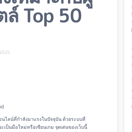
ตล์ Top 50
 2025
nd
ลน์ที่กำลังมาแรงในปัจจุบัน ด้วยระบบที่
าจะเป็นมือใหม่หรือเซียนเกม จุดเด่นของเว็บนี้