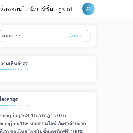
สล็อตออนไลน์เวอร์ชั่น Pgslot
ค้นหา
สำหรับ:
วามเห็นล่าสุด
รื่องล่าสุด
Hengjing168 16 กรกฎา 2026
hengjing168 หวยออนไลน์ อัตราจ่ายมาก
ที่สุด ของไทย โปรโมชั่นเครดิตฟรี 100%