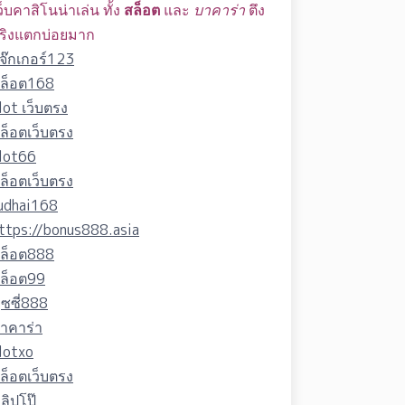
ว็บคาสิโนน่าเล่น ทั้ง
สล็อต
และ
บาคาร่า
ตึง
ริงแตกบ่อยมาก
จ๊กเกอร์123
ล็อต168
lot เว็บตรง
ล็อตเว็บตรง
lot66
ล็อตเว็บตรง
udhai168
ttps://bonus888.asia
ล็อต888
ล็อต99
ุซซี่888
าคาร่า
lotxo
ล็อตเว็บตรง
ลิปโป๊