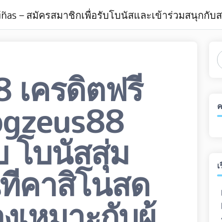
iñas – สมัครสมาชิกเพื่อรับโบนัสและเข้าร่วมสนุกกับ
 เครดิตฟรี
pgzeus88
ค
บ โบนัสสุ่ม
เ
นทีคาสิโนสด
งเหมาะกับผู้