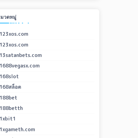
มวดหมู่
123xos.com
123xos.com
13satanbets.com
1688vegasx.com
168slot
168สล็อต
188bet
188betth
1xbit1
1xgameth.com