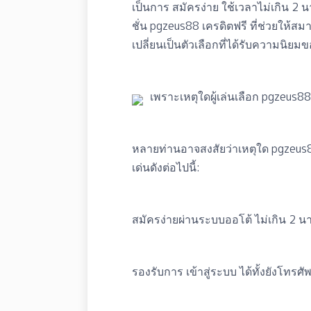
เป็นการ สมัครง่าย ใช้เวลาไม่เกิน 2 น
ชั่น pgzeus88 เครดิตฟรี ที่ช่วยให้สม
เปลี่ยนเป็นตัวเลือกที่ได้รับความนิยม
เพราะเหตุใดผู้เล่นเลือก pgzeus88
หลายท่านอาจสงสัยว่าเหตุใด pgzeus88
เด่นดังต่อไปนี้:
สมัครง่ายผ่านระบบออโต้ ไม่เกิน 2 นา
รองรับการ เข้าสู่ระบบ ได้ทั้งยังโทรศั