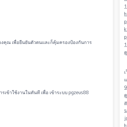
1
h
p
k
p
คุณ เพื่อยืนยันตัวตนและก็คุ้มครองป้องกันการ
1
ด
เ
แ
9
ลการเข้าใช้งานในทันที เพื่อ เข้าระบบ pgzeus88
ด
ส
s
j
h