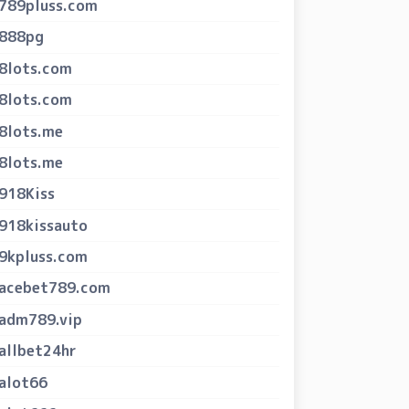
789pluss.com
888pg
8lots.com
8lots.com
8lots.me
8lots.me
918Kiss
918kissauto
9kpluss.com
acebet789.com
adm789.vip
allbet24hr
alot66