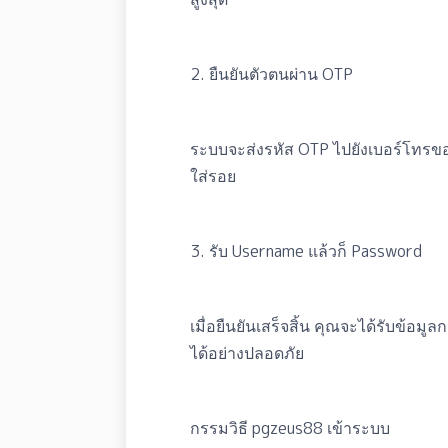
2. ยืนยันตัวตนผ่าน OTP
ระบบจะส่งรหัส OTP ไปยังเบอร์โทรของ
ใส่รอย
3. รับ Username แล้วก็ Password
เมื่อยืนยันเสร็จสิ้น คุณจะได้รับข้อมู
ได้อย่างปลอดภัย
กรรมวิธี pgzeus88 เข้าระบบ