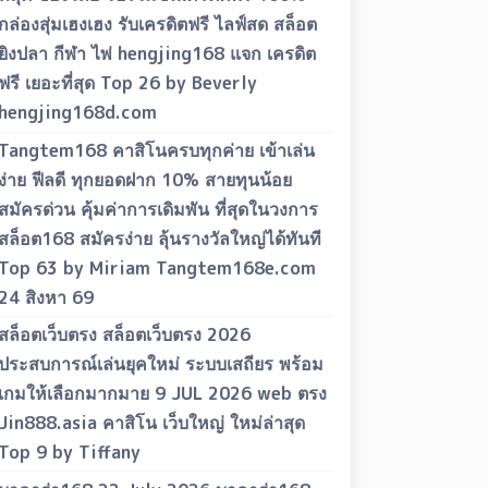
กล่องสุ่มเฮงเฮง รับเครดิตฟรี ไลฟ์สด สล็อต
ยิงปลา กีฬา ไพ่ hengjing168 แจก เครดิต
ฟรี เยอะที่สุด Top 26 by Beverly
hengjing168d.com
Tangtem168 คาสิโนครบทุกค่าย เข้าเล่น
ง่าย ฟีลดี ทุกยอดฝาก 10% สายทุนน้อย
สมัครด่วน คุ้มค่าการเดิมพัน ที่สุดในวงการ
สล็อต168 สมัครง่าย ลุ้นรางวัลใหญ่ได้ทันที
Top 63 by Miriam Tangtem168e.com
24 สิงหา 69
สล็อตเว็บตรง สล็อตเว็บตรง 2026
ประสบการณ์เล่นยุคใหม่ ระบบเสถียร พร้อม
เกมให้เลือกมากมาย 9 JUL 2026 web ตรง
Jin888.asia คาสิโน เว็บใหญ่ ใหม่ล่าสุด
Top 9 by Tiffany