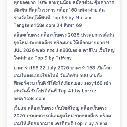
ทุกยอดฝาก 10% สายทุนน้อย สมัครด่วน คุ้มค่าการ
เดิมพัน ที่สุดในวงการ สล็อต168 สมัครง่าย ลุ้น
รางวัลใหญ่ได้ทันที Top 63 by Miriam
Tangtem168e.com 24 สิงหา 69
สล็อตเว็บตรง สล็อตเว็บตรง 2026 ประสบการณ์เล่น
ยุคใหม่ ระบบเสถียร พร้อมเกมให้เลือกมากมาย 9
JUL 2026 web ตรง Jin888.asia คาสิโน เว็บใหญ่
ใหม่ล่าสุด Top 9 by Tiffany
บาคาร่า168 22 July 2026 บาคาร่า168 เปิดโลก
เกมไพ่สดแบบเรียลไทม์ วันเกิดรับ 500 เกมดัง
ฟีเจอร์ครบ เว็บดี มีโต๊ะให้เลือกเยอะ sexy168 เข้า
เล่นวันนี้ รับโปรดีทันที Top 41 by Lorrie
Sexy168c.com
เว็บแม่ สล็อตเว็บตรง เว็บไซต์ใหญ่ สล็อตเว็บตรง
2026 ประสบการณ์เล่นยุคใหม่ ระบบเสถียร พร้อม
เกมให้เลือกมากมาย เครดิตฟรี Top 7 by Alena