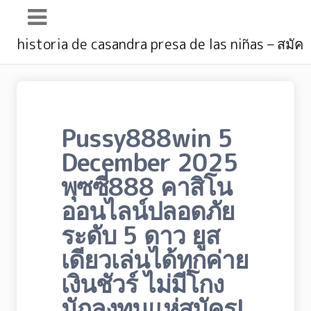
Main
historia de casandra presa de las niñas – สมัค
Navigation
Pussy888win 5
December 2025
พุซซี่888 คาสิโน
ออนไลน์ปลอดภัย
ระดับ 5 ดาว ยูส
เดียวเล่นได้ทุกค่าย
เงินชัวร์ ไม่มีโกง
นักลงทุนแห่สมัคร!