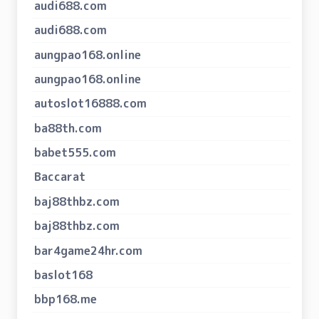
audi688.com
audi688.com
aungpao168.online
aungpao168.online
autoslot16888.com
ba88th.com
babet555.com
Baccarat
baj88thbz.com
baj88thbz.com
bar4game24hr.com
baslot168
bbp168.me