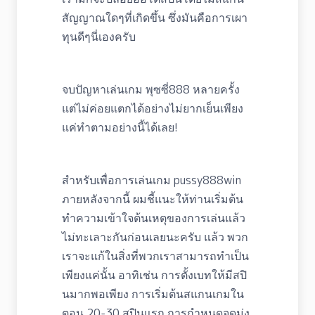
สัญญาณใดๆที่เกิดขึ้น ซึ่งมันคือการเผา
ทุนดีๆนี่เองครับ
จบปัญหาเล่นเกม พุซซี่888 หลายครั้ง
แต่ไม่ค่อยแตกได้อย่างไม่ยากเย็นเพียง
แค่ทำตามอย่างนี้ได้เลย!
สำหรับเพื่อการเล่นเกม pussy888win
ภายหลังจากนี้ ผมชี้แนะให้ท่านเริ่มต้น
ทำความเข้าใจต้นเหตุของการเล่นแล้ว
ไม่ทะเลาะกันก่อนเลยนะครับ แล้ว พวก
เราจะแก้ในสิ่งที่พวกเราสามารถทำเป็น
เพียงแค่นั้น อาทิเช่น การตั้งเบทให้มีสปิ
นมากพอเพียง การเริ่มต้นสแกนเกมใน
ตอน 20-30 สปินแรก การกำหนดจุดมุ่ง