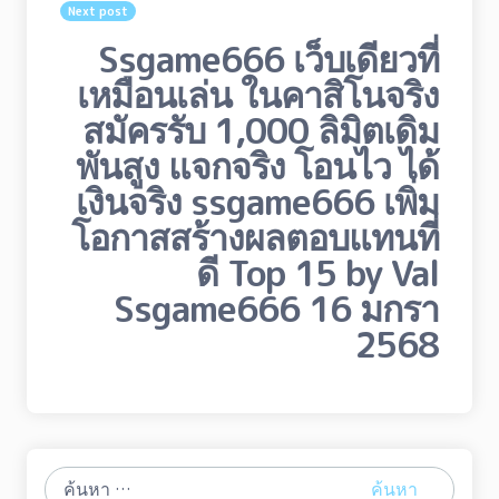
Next post
Ssgame666 เว็บเดียวที่
เหมือนเล่น ในคาสิโนจริง
สมัครรับ 1,000 ลิมิตเดิม
พันสูง แจกจริง โอนไว ได้
เงินจริง ssgame666 เพิ่ม
โอกาสสร้างผลตอบแทนที่
ดี Top 15 by Val
Ssgame666 16 มกรา
2568
ค้นหา