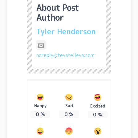
About Post
Author
Tyler Henderson
noreply@tevatelleva.com
Happy
Sad
Excited
0
%
0
%
0
%