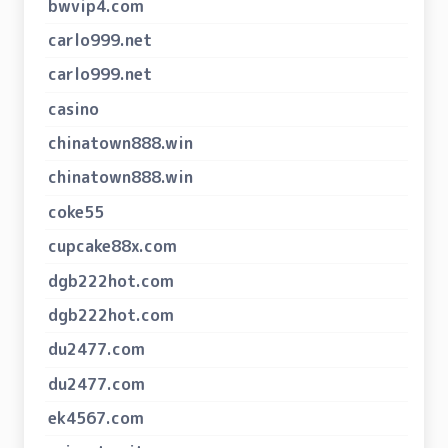
bwvip4.com
carlo999.net
carlo999.net
casino
chinatown888.win
chinatown888.win
coke55
cupcake88x.com
dgb222hot.com
dgb222hot.com
du2477.com
du2477.com
ek4567.com