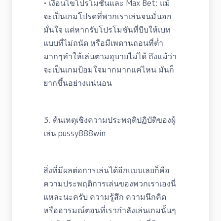
• เงื่อนไขโปรโมชันและ Max Bet: แม้
จะเป็นเกมโปรดที่พวกเราเล่นจนมั่นอก
มั่นใจ แต่หากรับโปรโมชันที่บีบให้เบท
แบบที่ไม่ถนัด หรือมีเพดานถอนที่ต่ำ
มากๆทำให้เล่นตามอุบายไม่ได้ ถึงแม้ว่า
จะเป็นเกมป้อมใจมากมากแค่ไหน มันก็
ยากขึ้นอย่างแน่นอน
3. ต้นเหตุเชิงความประพฤติปฏิบัติของผู้
เล่น pussy888win
สิ่งที่มีผลต่อการเล่นได้อีกแบบเลยก็คือ
ความประพฤติการเล่นของพวกเราเองนี่
แหละนะครับ ความรู้สึก ความนึกคิด
หรืออารมณ์ตอนที่เรากำลังเล่นเกมนั้นๆ