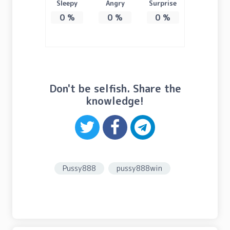
Sleepy
Angry
Surprise
0
%
0
%
0
%
Don't be selfish. Share the
knowledge!
Pussy888
pussy888win
Post