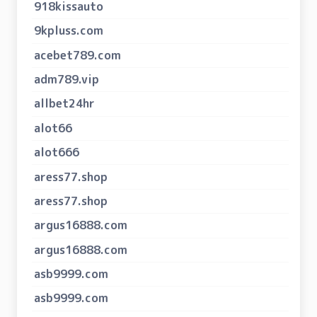
918kissauto
9kpluss.com
acebet789.com
adm789.vip
allbet24hr
alot66
alot666
aress77.shop
aress77.shop
argus16888.com
argus16888.com
asb9999.com
asb9999.com