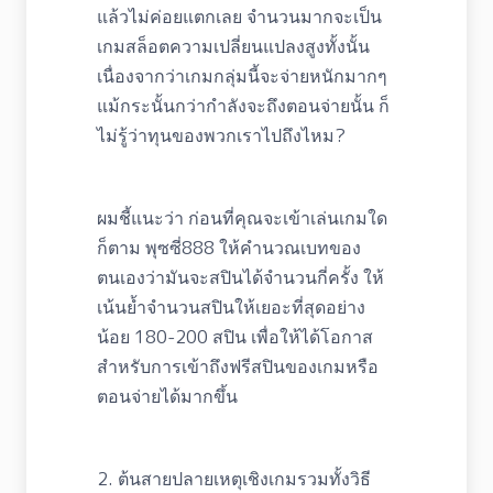
แล้วไม่ค่อยแตกเลย จำนวนมากจะเป็น
เกมสล็อตความเปลี่ยนแปลงสูงทั้งนั้น
เนื่องจากว่าเกมกลุ่มนี้จะจ่ายหนักมากๆ
แม้กระนั้นกว่ากำลังจะถึงตอนจ่ายนั้น ก็
ไม่รู้ว่าทุนของพวกเราไปถึงไหม?
ผมชี้แนะว่า ก่อนที่คุณจะเข้าเล่นเกมใด
ก็ตาม พุซซี่888 ให้คำนวณเบทของ
ตนเองว่ามันจะสปินได้จำนวนกี่ครั้ง ให้
เน้นย้ำจำนวนสปินให้เยอะที่สุดอย่าง
น้อย 180-200 สปิน เพื่อให้ได้โอกาส
สำหรับการเข้าถึงฟรีสปินของเกมหรือ
ตอนจ่ายได้มากขึ้น
2. ต้นสายปลายเหตุเชิงเกมรวมทั้งวิธี