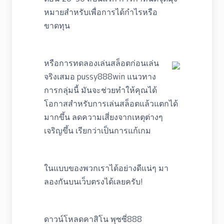
หมายสำหรับเพื่อการได้กำไรหรือ
ขาดทุน
หรือการทดลองเล่นสล็อตก่อนเล่น
จริงเสมอ pussy888win แนวทาง
การกลุ่มนี้ มันจะช่วยทำให้คุณได้
โอกาสสำหรับการเล่นสล็อตแล้วแตกได้
มากขึ้น ลดความเสี่ยงจากเหตุต่างๆ
เจริญขึ้น เรียกว่าเป็นการแก้เกม
ในแบบของพวกเราได้อย่างดีแน่ๆ มา
ลองกันบนเว็บตรงได้เลยครับ!
ดาวน์โหลดคาสิโน พุซซี่888