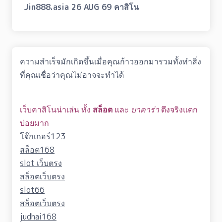
Jin888.asia 26 AUG 69 คาสิโน
ความสำเร็จมักเกิดขึ้นเมื่อคุณก้าวออกมารวมทั้งทำสิ่ง
ที่คุณเชื่อว่าคุณไม่อาจจะทำได้
เว็บคาสิโนน่าเล่น ทั้ง
สล็อต
และ
บาคาร่า
ตึงจริงแตก
บ่อยมาก
โจ๊กเกอร์123
สล็อต168
slot เว็บตรง
สล็อตเว็บตรง
slot66
สล็อตเว็บตรง
judhai168