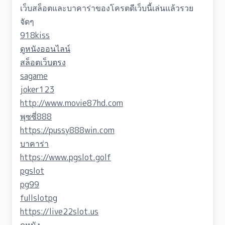
เว็บสล็อตและบาคาร่าของโครตดีเว็บนี้เล่นแล้วรวย
จัดๆ
918kiss
ดูหนังออนไลน์
สล็อตเว็บตรง
sagame
joker123
http://www.movie87hd.com
พุซซี่888
https://pussy888win.com
บาคาร่า
https://www.pgslot.golf
pgslot
pg99
fullslotpg
https://live22slot.us