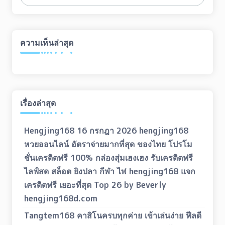
สำหรับ:
ความเห็นล่าสุด
เรื่องล่าสุด
Hengjing168 16 กรกฎา 2026 hengjing168
หวยออนไลน์ อัตราจ่ายมากที่สุด ของไทย โปรโม
ชั่นเครดิตฟรี 100% กล่องสุ่มเฮงเฮง รับเครดิตฟรี
ไลฟ์สด สล็อต ยิงปลา กีฬา ไพ่ hengjing168 แจก
เครดิตฟรี เยอะที่สุด Top 26 by Beverly
hengjing168d.com
Tangtem168 คาสิโนครบทุกค่าย เข้าเล่นง่าย ฟีลดี