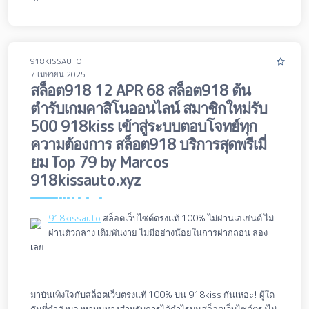
…
918KISSAUTO
7 เมษายน 2025
สล็อต918 12 APR 68 สล็อต918 ต้น
ตำรับเกมคาสิโนออนไลน์ สมาชิกใหม่รับ
500 918kiss เข้าสู่ระบบตอบโจทย์ทุก
ความต้องการ สล็อต918 บริการสุดพรีเมี่
ยม Top 79 by Marcos
918kissauto.xyz
918kissauto
สล็อตเว็บไซต์ตรงแท้ 100% ไม่ผ่านเอเย่นต์ ไม่
ผ่านตัวกลาง เดิมพันง่าย ไม่มีอย่างน้อยในการฝากถอน ลอง
เลย!
มาบันเทิงใจกับสล็อตเว็บตรงแท้ 100% บน 918kiss กันเหอะ! ผู้ใด