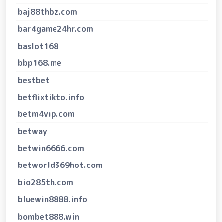
baj88thbz.com
bar4game24hr.com
baslot168
bbp168.me
bestbet
betflixtikto.info
betm4vip.com
betway
betwin6666.com
betworld369hot.com
bio285th.com
bluewin8888.info
bombet888.win