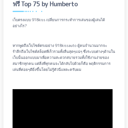
ฟรี Top 75 by Humberto
เว็บตรงแบบ 918kiss เปลี่ยนการกระทำการเล่นของผู้เล่นได้
อย่างไร?
หากพูดถึงเว็บไซต์ตรงอย่าง 918kissauto ผู้คนจำนวนมากจะ
รำลึกถึงเว็บไซต์สล็อตที่เร็วรวมทั้งลื่นสุดๆแน่ๆ ซึ่งระบบต่างๆด้านใน
เว็บนั้นออกแบบมาเพื่อความสะดวกสบายรวมทั้งใช้งานง่ายของ
สมาชิกทุกคน แต่สิ่งที่ทุกคนจะได้กลับไปด้วยก็คือ พฤติกรรมการ
เล่นที่ค่อยๆดียิ่งขึ้นโดยไม่รู้ตัวนี่แหละครับผม