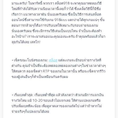
มานะครับ! ในพาร์ทนี้ พวกเรา สล็อต918 จะพาคุณมาทดลองวิธี
ใหม่ที่กำลังได้รับความนิยมเวลานี้เลยก็ว่าได้ ซึ่งเคล็ดวิธีนี้ก็มีชื่อ
เรียกว่า แนวทางเวลาผัน นั่นเองครับผม ซึ่งเป็นวิธีการเล่นสล็อต
ออนไลน์ซึ่งสามารถใช้กับเกม 918kiss แตกง่ายได้ทุกเกมแน่ๆ ขั้น
ตอนการกล้วยๆก็คือการปรับเบทให้เหมาะกับรอบจ่ายของเกม
นั่นเองครับผม ซึ่งจะมีกรรมวิธีเล่นเป็นแบบไหน จำเป็นจะต้องทำ
อะไรบ้าง? เราจะมาเสนอแนะคุณเองนะครับ ถ้าคุณพร้อมแล้วก็มา
ลุยกันได้เลย เลทโก!
• เช็คขณะโบนัสของเกม:
สล็อต
แต่ละเกมจะมีรอบจ่ายรางวัลที่
ต่างกัน คุณจำเป็นที่จะต้องทดลองทดลองเกมต่างๆในช่วงเวลาต่างๆ
ให้สมควร ลองเช็คค่า RTP ของเกมในเวลานั้น หรือจะเช็คจากรีวิว
ของผู้เล่นอื่นๆก็ทำเป็นเหมือนกันครับผม
• เริ่มเบทต่ำสุด: เริ่มเบทต่ำที่สุด แล้วสังเกตว่า ตัวเกมมีการแจกเงิน
รางวัลไหม แม้ 10-20 รอบแล้วไม่แจกเลย ให้ท่านแปลงเกมหรือ
ปรับเพิ่มเบททีละน้อย เพื่อดูลาดเลาของเกมถัดไป แต่ว่าถ้าหากไม่
จ่ายจริงๆก็แปลงเกมได้เลย