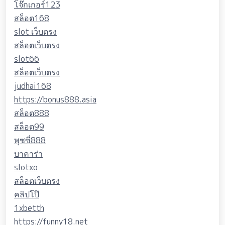
โจ๊กเกอร์123
สล็อต168
slot เว็บตรง
สล็อตเว็บตรง
slot66
สล็อตเว็บตรง
judhai168
https://bonus888.asia
สล็อต888
สล็อต99
พุซซี่888
บาคาร่า
slotxo
สล็อตเว็บตรง
คลิปโป๊
1xbetth
https://funny18.net