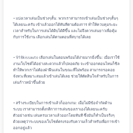
• แบ่งเวลาเล่นเป็นช่วงๆสั้น: พวกเราสามารถเข้าเล่นเป็นช่วงๆสั้นๆ
ได้เลยนะครับ เข้าแล้วออกได้ทันทีตามต้องการ ทำให้ควบคุมระยะ
เวลาสำหรับในการเล่นได้ดิบได้ดีขึ้น และไม่จึงควรเล่นยาวเพื่อคุ้ม
กับการใช้งาน เลือกเล่นได้ตามตอนที่สบายได้เลย
• 918kissauto เลือกเล่นในตอนพร้อมได้ง่ายมากยิ่งขึ้น: เมื่อเราใช้
งานเว็บไซต์ได้อย่างสะดวกแล้วก็ปลอดภัย จะเข้าออกตอนไหนก็ชิล
ทำให้พวกเราไม่ต้องฝ่าฝืนเล่นในขณะที่ไม่พร้อม สามารถรอคอย
จังหวะที่เหมาะสมแล้วเข้าเล่นได้เลย ช่วยให้ตัดสินใจสำหรับในการ
เล่นก้าวหน้าขึ้นด้วย
• สร้างระเบียบในการเข้าแล้วก็ออกเกม: เมื่อไม่มีข้อจำกัดด้าน
ระบบ เราสามารถตั้งกติกาการเล่นของเราเองได้เลยนะครับ
ตัวอย่างเช่น เล่นครบเวลาแล้วออกโดยทันที ซึ่งมันก็ทำเป็นจริงๆ
ด้วยเหตุว่าระบบของเว็บไซต์ตรงรองรับความเร็วสำหรับเพื่อการเข้า
ออกอยู่แล้ว