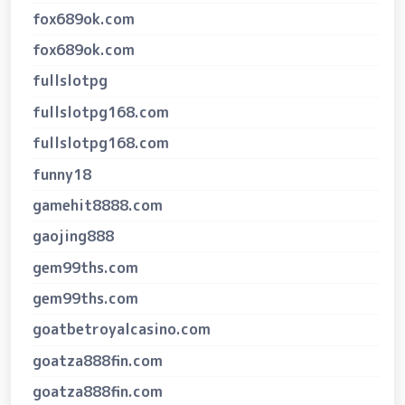
fox689ok.com
fox689ok.com
fullslotpg
fullslotpg168.com
fullslotpg168.com
funny18
gamehit8888.com
gaojing888
gem99ths.com
gem99ths.com
goatbetroyalcasino.com
goatza888fin.com
goatza888fin.com