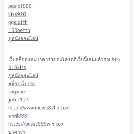
pgslot888
kiss918
pgslotth
188betth
ดูหนังออนไลน์
เว็บสล็อตและบาคาร่าของโครตดีเว็บนี้เล่นแล้วรวยจัดๆ
918kiss
ดูหนังออนไลน์
สล็อตเว็บตรง
sagame
joker123
http://www.movie87hd.com
พุซซี่888
https://pussy888win.com
บาคาร่า