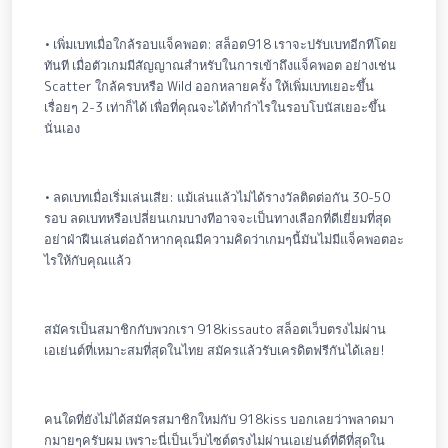
• เพิ่มเบทเมื่อใกล้รอบแจ็คพอต: สล็อต918 เราจะปรับเบทอีกทีโดย
ทันที เมื่อตัวเกมมีสัญญาณสำหรับในการเข้าถึงแจ็คพอต อย่างเช่น
Scatter ใกล้ครบหรือ Wild ออกหลายครั้ง ให้เพิ่มเบทเยอะขึ้น
เรื่อยๆ 2-3 เท่าก็ได้ เพื่อที่คุณจะได้ทำกำไรในรอบโบนัสเยอะขึ้น
นั่นเอง
• ลดเบทเมื่อเริ่มเล่นเสีย: แม้เล่นแล้วไม่ได้รางวัลติดต่อกัน 30-50
รอบ ลดเบทหรือเปลี่ยนเกมบางทีอาจจะเป็นทางเลือกที่ดีเยี่ยมที่สุด
อย่าฝ่าฝืนเล่นต่อถ้าหากคุณมีความคิดว่าเกมๆนี้มันไม่มีแจ็คพอตอะ
ไรให้กับคุณแล้ว
สมัครเป็นสมาชิกกับพวกเรา 918kissauto สล็อตเว็บตรงไม่ผ่าน
เอเย่นต์ที่เหมาะสมที่สุดในไทย สมัครแล้วรับเครดิตฟรีกันได้เลย!
คนใดที่ยังไม่ได้สมัครสมาชิกใหม่กับ 918kiss บอกเลยว่าพลาดมา
กมายๆครับผม เพราะนี่เป็นเว็บไซต์ตรงไม่ผ่านเอเย่นต์ที่ดีที่สุดใน