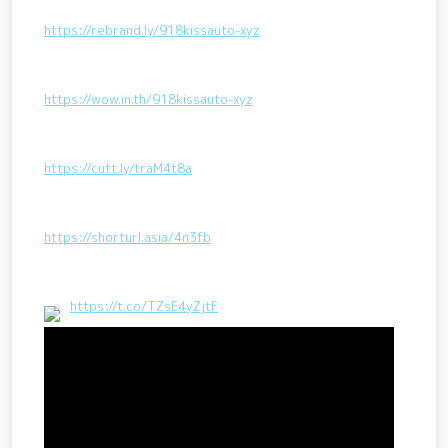
https://rebrand.ly/918kissauto-xyz
https://wow.in.th/918kissauto-xyz
https://cutt.ly/traM4t8a
https://shorturl.asia/4n3fb
https://t.co/TZsE4yZjtF