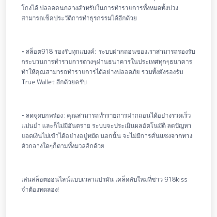
โกงได้ ปลอดคนกลางสำหรับในการทำรายการทั้งหมดทั้งปวง
สามารถเช็คประวัติการทำธุรกรรมได้อีกด้วย
• สล็อต918 รองรับทุกแบงค์: ระบบฝากถอนของเราสามารถรองรับ
กระบวนการทำรายการต่างๆผ่านธนาคารในประเทศทุกๆธนาคาร
ทำให้คุณสามารถทำรายการได้อย่างปลอดภัย รวมทั้งยังรองรับ
True Wallet อีกด้วยครับ
• ลดจุดบกพร่อง: คุณสามารถทำรายการฝากถอนได้อย่างรวดเร็ว
แม่นยำ และก็ไม่มีอันตราย ระบบจะประเมินผลอัตโนมัติ ลดปัญหา
ยอดเงินไม่เข้าได้อย่างอยู่หมัด นอกนั้น จะไม่มีการคั่นแซงจากทาง
ตัวกลางใดๆก็ตามทั้งมวลอีกด้วย
เล่นสล็อตออนไลน์แบบเวลาแปรผัน เคล็ดลับใหม่ที่ชาว 918kiss
จำต้องทดลอง!