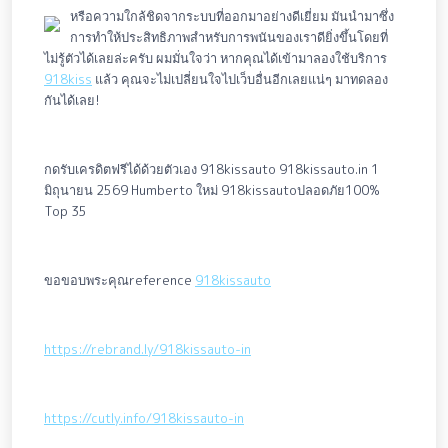
หรือความใกล้ชิดจากระบบที่ออกมาอย่างดีเยี่ยม มันนำมาซึ่ง
การทำให้ประสิทธิภาพสำหรับการพนันของเราดียิ่งขึ้นโดยที่
ไม่รู้ตัวได้เลยล่ะครับ ผมมั่นใจว่า หากคุณได้เข้ามาลองใช้บริการ
918kiss
แล้ว คุณจะไม่เปลี่ยนใจไปเว็บอื่นอีกเลยแน่ๆ มาทดลอง
กันได้เลย!
กดรับเครดิตฟรีได้ด้วยตัวเอง 918kissauto 918kissauto.in 1
มิถุนายน 2569 Humberto ใหม่ 918kissautoปลอดภัย100%
Top 35
ขอขอบพระคุณreference
918kissauto
https://rebrand.ly/918kissauto-in
https://cutly.info/918kissauto-in