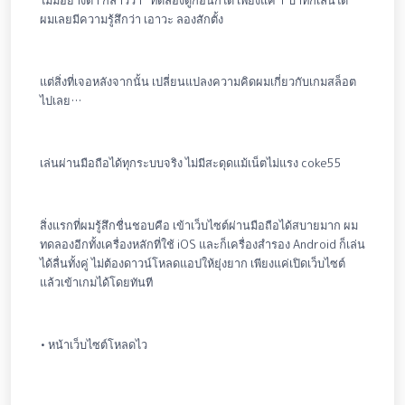
ผมเลยมีความรู้สึกว่า เอาวะ ลองสักตั้ง
แต่สิ่งที่เจอหลังจากนั้น เปลี่ยนแปลงความคิดผมเกี่ยวกับเกมสล็อต
ไปเลย…
เล่นผ่านมือถือได้ทุกระบบจริง ไม่มีสะดุดแม้เน็ตไม่แรง coke55
สิ่งแรกที่ผมรู้สึกชื่นชอบคือ เข้าเว็บไซต์ผ่านมือถือได้สบายมาก ผม
ทดลองอีกทั้งเครื่องหลักที่ใช้ iOS และก็เครื่องสำรอง Android ก็เล่น
ได้ลื่นทั้งคู่ ไม่ต้องดาวน์โหลดแอปให้ยุ่งยาก เพียงแค่เปิดเว็บไซต์
แล้วเข้าเกมได้โดยทันที
• หน้าเว็บไซต์โหลดไว