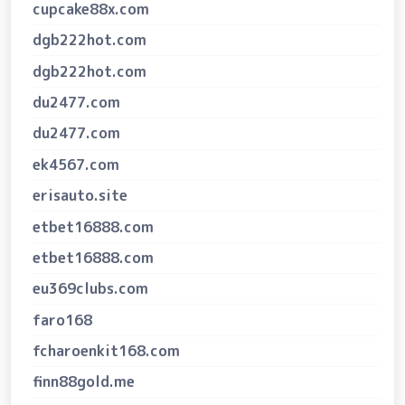
cupcake88x.com
dgb222hot.com
dgb222hot.com
du2477.com
du2477.com
ek4567.com
erisauto.site
etbet16888.com
etbet16888.com
eu369clubs.com
faro168
fcharoenkit168.com
finn88gold.me