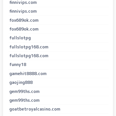
finnivips.com
finnivips.com
fox689ok.com
fox689ok.com
fullslotpg
fullslotpg168.com
fullslotpg168.com
funny18
gamehit8888.com
gaojing888
gem99ths.com
gem99ths.com
goatbetroyalcasino.com