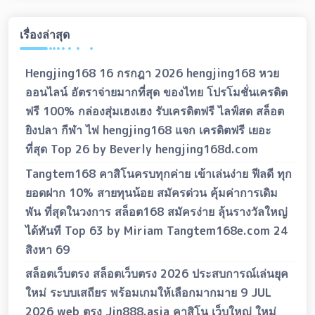
เรื่องล่าสุด
Hengjing168 16 กรกฎา 2026 hengjing168 หวย
ออนไลน์ อัตราจ่ายมากที่สุด ของไทย โปรโมชั่นเครดิต
ฟรี 100% กล่องสุ่มเฮงเฮง รับเครดิตฟรี ไลฟ์สด สล็อต
ยิงปลา กีฬา ไพ่ hengjing168 แจก เครดิตฟรี เยอะ
ที่สุด Top 26 by Beverly hengjing168d.com
Tangtem168 คาสิโนครบทุกค่าย เข้าเล่นง่าย ฟีลดี ทุก
ยอดฝาก 10% สายทุนน้อย สมัครด่วน คุ้มค่าการเดิม
พัน ที่สุดในวงการ สล็อต168 สมัครง่าย ลุ้นรางวัลใหญ่
ได้ทันที Top 63 by Miriam Tangtem168e.com 24
สิงหา 69
สล็อตเว็บตรง สล็อตเว็บตรง 2026 ประสบการณ์เล่นยุค
ใหม่ ระบบเสถียร พร้อมเกมให้เลือกมากมาย 9 JUL
2026 web ตรง Jin888.asia คาสิโน เว็บใหญ่ ใหม่