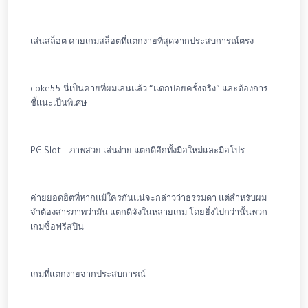
เล่นสล็อต ค่ายเกมสล็อตที่แตกง่ายที่สุดจากประสบการณ์ตรง
coke55 นี่เป็นค่ายที่ผมเล่นแล้ว “แตกบ่อยครั้งจริง” และต้องการ
ชี้แนะเป็นพิเศษ
PG Slot – ภาพสวย เล่นง่าย แตกดีอีกทั้งมือใหม่และมือโปร
ค่ายยอดฮิตที่หากแม้ใครกันแน่จะกล่าวว่าธรรมดา แต่สำหรับผม
จำต้องสารภาพว่ามัน แตกดีจังในหลายเกม โดยยิ่งไปกว่านั้นพวก
เกมซื้อฟรีสปิน
เกมที่แตกง่ายจากประสบการณ์