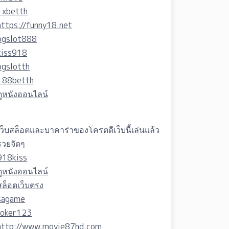
1xbetth
https://funny18.net
pgslot888
kiss918
pgslotth
188betth
ดูหนังออนไลน์
เว็บสล็อตและบาคาร่าของโครตดีเว็บนี้เล่นแล้ว
รวยจัดๆ
918kiss
ดูหนังออนไลน์
สล็อตเว็บตรง
sagame
joker123
http://www.movie87hd.com