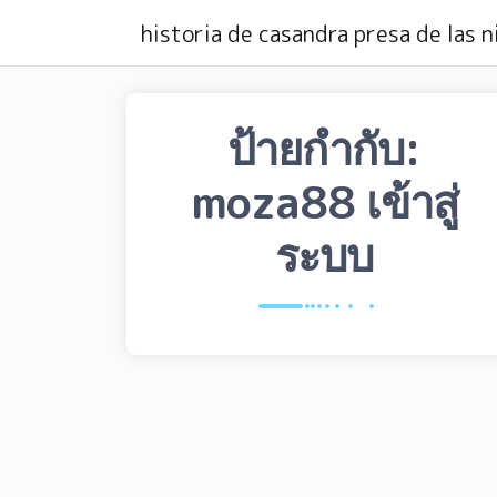
historia de casandra presa de las n
Main
Navigation
ป้ายกำกับ:
moza88 เข้าสู่
ระบบ