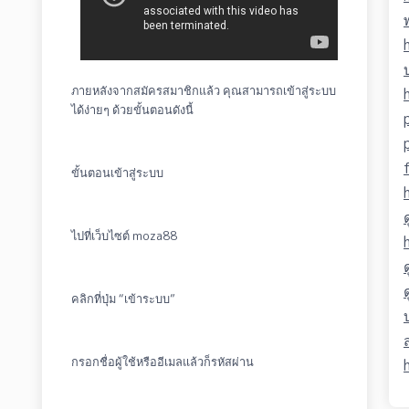
ภายหลังจากสมัครสมาชิกแล้ว คุณสามารถเข้าสู่ระบบ
ได้ง่ายๆ ด้วยขั้นตอนดังนี้
ขั้นตอนเข้าสู่ระบบ
ไปที่เว็บไซต์ moza88
คลิกที่ปุ่ม “เข้าระบบ”
กรอกชื่อผู้ใช้หรืออีเมลแล้วก็รหัสผ่าน