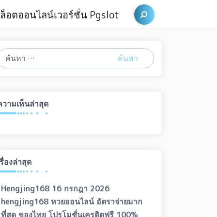
สล็อตออนไลน์เวอร์ชั่น Pgslot
ค้นหา
สำหรับ:
ความเห็นล่าสุด
รื่องล่าสุด
Hengjing168 16 กรกฎา 2026
hengjing168 หวยออนไลน์ อัตราจ่ายมาก
ที่สุด ของไทย โปรโมชั่นเครดิตฟรี 100%