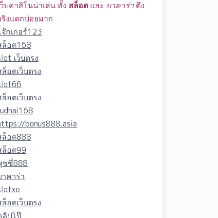
เว็บคาสิโนน่าเล่น ทั้ง
สล็อต
และ
บาคาร่า
ตึง
จริงแตกบ่อยมาก
โจ๊กเกอร์123
สล็อต168
slot เว็บตรง
สล็อตเว็บตรง
slot66
สล็อตเว็บตรง
judhai168
https://bonus888.asia
สล็อต888
สล็อต99
พุซซี่888
บาคาร่า
slotxo
สล็อตเว็บตรง
คลิปโป๊