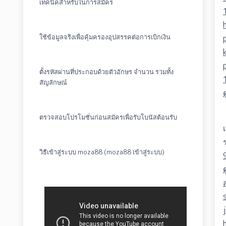
เทคนิคสำหรับในการสมัคร
ใช้ข้อมูลจริงเพื่อคุ้มครองอุปสรรคต่อการเบิกเงิน
ตั้งรหัสผ่านที่ประกอบด้วยตัวอักษร จำนวน รวมทั้ง
สัญลักษณ์
ตรวจสอบโปรโมชั่นก่อนสมัครเพื่อรับโบนัสต้อนรับ
วิธีเข้าสู่ระบบ moza88 (moza88 เข้าสู่ระบบ)