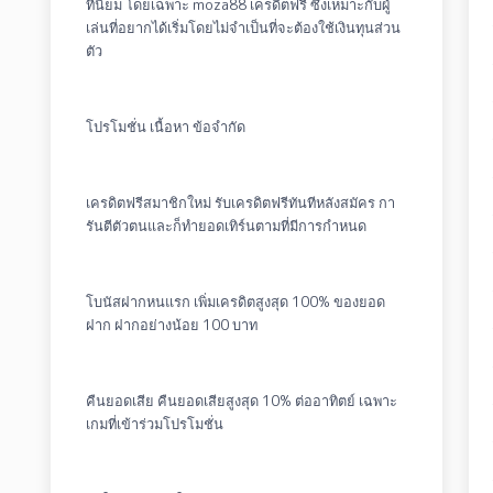
ที่นิยม โดยเฉพาะ moza88 เครดิตฟรี ซึ่งเหมาะกับผู้
เล่นที่อยากได้เริ่มโดยไม่จำเป็นที่จะต้องใช้เงินทุนส่วน
ตัว
โปรโมชั่น เนื้อหา ข้อจำกัด
เครดิตฟรีสมาชิกใหม่ รับเครดิตฟรีทันทีหลังสมัคร กา
รันตีตัวตนและก็ทำยอดเทิร์นตามที่มีการกำหนด
โบนัสฝากหนแรก เพิ่มเครดิตสูงสุด 100% ของยอด
ฝาก ฝากอย่างน้อย 100 บาท
คืนยอดเสีย คืนยอดเสียสูงสุด 10% ต่ออาทิตย์ เฉพาะ
เกมที่เข้าร่วมโปรโมชั่น