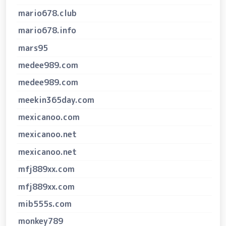
mario678.club
mario678.info
mars95
medee989.com
medee989.com
meekin365day.com
mexicanoo.com
mexicanoo.net
mexicanoo.net
mfj889xx.com
mfj889xx.com
mib555s.com
monkey789