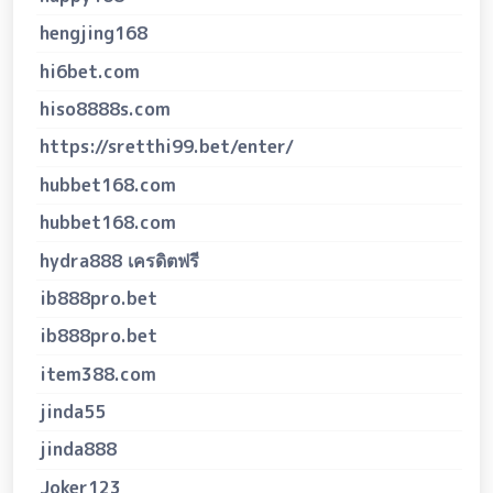
hengjing168
hi6bet.com
hiso8888s.com
https://sretthi99.bet/enter/
hubbet168.com
hubbet168.com
hydra888 เครดิตฟรี
ib888pro.bet
ib888pro.bet
item388.com
jinda55
jinda888
Joker123