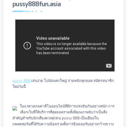
pussy888fun.asia
pussy 888
เล่นง่าย โบนัสแตกใหญ่ จ่ายหนักทุกยอด สมัครสมาชิก
ใหม่วันนี้
ในแวดวงเกมคาสิโนออนไลน์ที่มีการแข่งขันกันอย่างหนัก การ
เลือกเว็บที่ให้บริการที่สุดยอดรวมทั้งมีคุณภาพนับว่าเป็นสิ่ง
สำคัญสำหรับนักเสี่ยงดวงทุกคน pussy 888 เป็นเยี่ยมใน
แพลตฟอร์มที่ได้รับความนิยมรวมทั้งการยินยอมรับอย่างกว้างขวาง