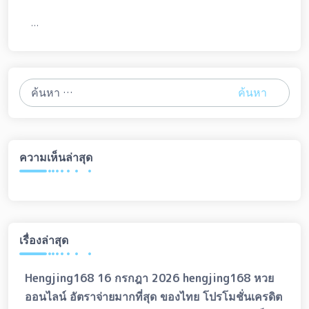
…
ค้นหา
สำหรับ:
ความเห็นล่าสุด
เรื่องล่าสุด
Hengjing168 16 กรกฎา 2026 hengjing168 หวย
ออนไลน์ อัตราจ่ายมากที่สุด ของไทย โปรโมชั่นเครดิต