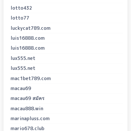
lotto432
lotto77
luckycat789.com
luis16888.com
luis16888.com
lux555.net
lux555.net
mac1bet789.com
macau69
macau69 สมัคร
macau888.win
marinapluss.com
mario678.club