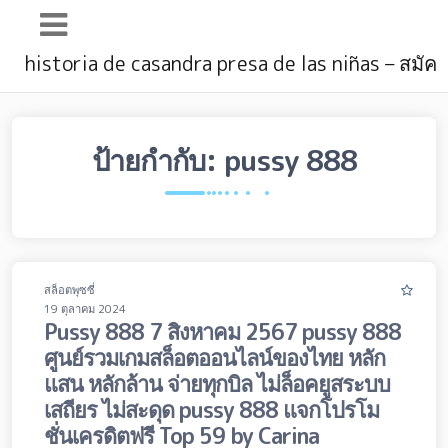
Main
historia de casandra presa de las niñas – สมัค
Navigation
ป้ายกำกับ:
pussy 888
สล็อตพุซซี่
19 ตุลาคม 2024
Pussy 888 7 สิงหาคม 2567 pussy 888
ศูนย์รวมเกมสล็อตออนไลน์ของไทย หลัก
แสน หลักล้าน จ่ายทุกบิล ไม่ล็อคยูสระบบ
เสถียร ไม่สะดุด pussy 888 แจกโปรโม
ชั่นเครดิตฟรี Top 59 by Carina