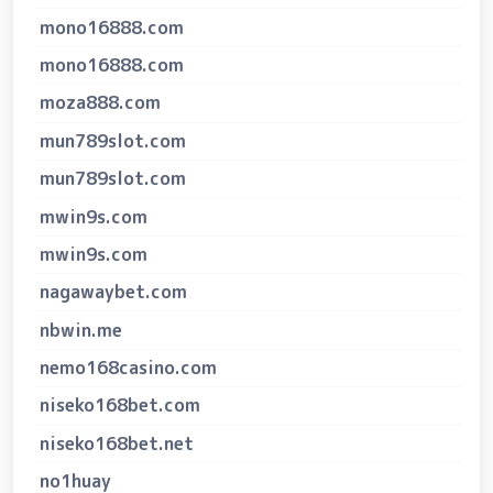
mono16888.com
mono16888.com
moza888.com
mun789slot.com
mun789slot.com
mwin9s.com
mwin9s.com
nagawaybet.com
nbwin.me
nemo168casino.com
niseko168bet.com
niseko168bet.net
no1huay