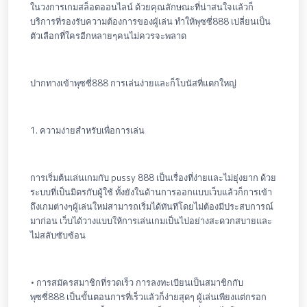
ในวงการเกมสล็อตออนไลน์ ด้วยคุณลักษณะที่น่าสนใจแล้วก็
บริการที่รองรับความต้องการของผู้เล่น ทำให้พุซซี่888 เปลี่ยนเป็น
ตัวเลือกที่ใครอีกหลายๆคนไม่ควรจะพลาด
ปากทางเข้าพุซซี่888 การเล่นง่ายและก็โบนัสที่แตกใหญ่
1. ความง่ายสำหรับเพื่อการเล่น
การเริ่มต้นเล่นเกมกับ pussy 888 เป็นเรื่องที่ง่ายและไม่ยุ่งยาก ด้วย
ระบบที่เป็นมิตรกับผู้ใช้ ทั้งยังในด้านการออกแบบเว็บแล้วก็การเข้า
ถึงเกมต่างๆผู้เล่นใหม่สามารถเริ่มได้ทันทีโดยไม่ต้องมีประสบการณ์
มาก่อน เว็บได้วางแบบให้การเล่นเกมเป็นไปอย่างสะดวกสบายและ
ไม่สลับซับซ้อน
• การสมัครสมาชิกที่รวดเร็ว การลงทะเบียนเป็นสมาชิกกับ
พุซซี่888 เป็นขั้นตอนการที่เร็วแล้วก็ง่ายสุดๆ ผู้เล่นเพียงแต่กรอก