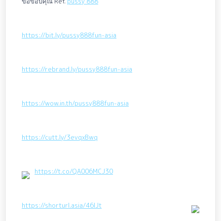
ขอขอบคุณ Ref.
pussy 888
https://bit.ly/pussy888fun-asia
https://rebrand.ly/pussy888fun-asia
https://wow.in.th/pussy888fun-asia
https://cutt.ly/3evqxBwq
https://t.co/QA006MCJ30
https://shorturl.asia/46lJt