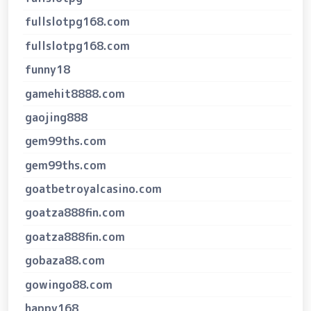
fullslotpg168.com
fullslotpg168.com
funny18
gamehit8888.com
gaojing888
gem99ths.com
gem99ths.com
goatbetroyalcasino.com
goatza888fin.com
goatza888fin.com
gobaza88.com
gowingo88.com
happy168