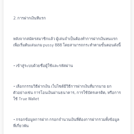
2. การฝากเงินทีแรก
หลังจากสมัครสมาชิกแล้ว ผู้เล่นจำเป็นต้องทำการฝากเงินหนแรก
เพื่อเริ่มต้นเล่นเกม pussy 888 โดยสามารถกระทำตามขั้นตอนดังนี้
• เข้าสู่ระบบด้วยชื่อผู้ใช้และรหัสผ่าน
• เลือกกรรมวิธีฝากเงิน เว็บไซต์มีวิธีการฝากเงินที่มากมาย ยก
ตัวอย่างเช่น การโอนเงินผ่านธนาคาร, การใช้บัตรเครดิต, หรือการ
ใช้ True Wallet
• กรอกข้อมูลการฝาก กรอกจำนวนเงินที่ต้องการฝากรวมทั้งข้อมูล
ที่เกี่ยวพัน