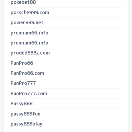
pokebet88
porsche999.com
power999.net
premium66.info
premium66.info
proded888x.com
PunPro66
PunPro66.com
PunPro777
PunPro777.com
Pussy888
pussy888fun
pussy888play