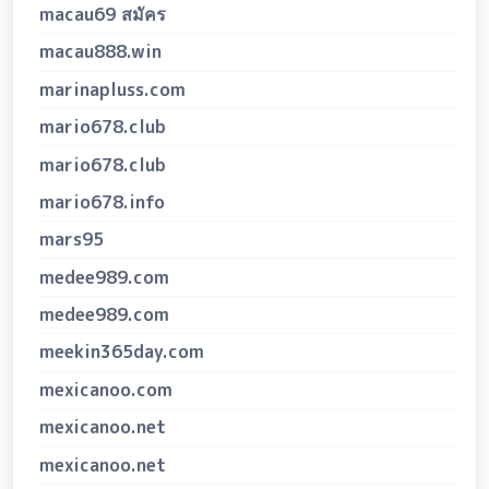
macau69 สมัคร
macau888.win
marinapluss.com
mario678.club
mario678.club
mario678.info
mars95
medee989.com
medee989.com
meekin365day.com
mexicanoo.com
mexicanoo.net
mexicanoo.net