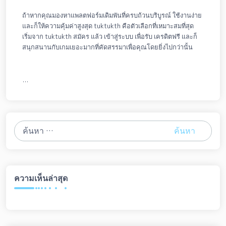
ถ้าหากคุณมองหาแพลตฟอร์มเดิมพันที่ครบถ้วนบริบูรณ์ ใช้งานง่าย
และก็ให้ความคุ้มค่าสูงสุด tuktukth คือตัวเลือกที่เหมาะสมที่สุด
เริ่มจาก tuktukth สมัคร แล้ว เข้าสู่ระบบ เพื่อรับ เครดิตฟรี และก็
สนุกสนานกับเกมเยอะมากที่คัดสรรมาเพื่อคุณโดยยิ่งไปกว่านั้น
…
ค้นหา
สำหรับ:
ความเห็นล่าสุด