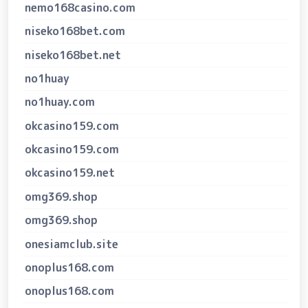
nemo168casino.com
niseko168bet.com
niseko168bet.net
no1huay
no1huay.com
okcasino159.com
okcasino159.com
okcasino159.net
omg369.shop
omg369.shop
onesiamclub.site
onoplus168.com
onoplus168.com