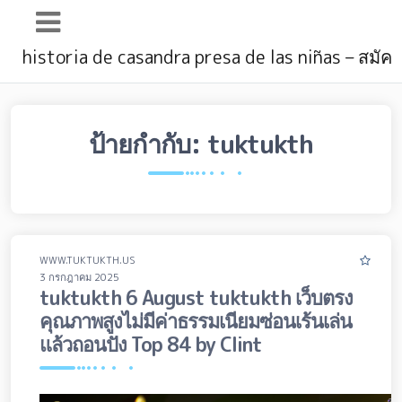
Main
historia de casandra presa de las niñas – สมัค
Navigation
ป้ายกำกับ:
tuktukth
WWW.TUKTUKTH.US
3 กรกฎาคม 2025
tuktukth 6 August tuktukth เว็บตรง
คุณภาพสูงไม่มีค่าธรรมเนียมซ่อนเร้นเล่น
แล้วถอนปัง Top 84 by Clint