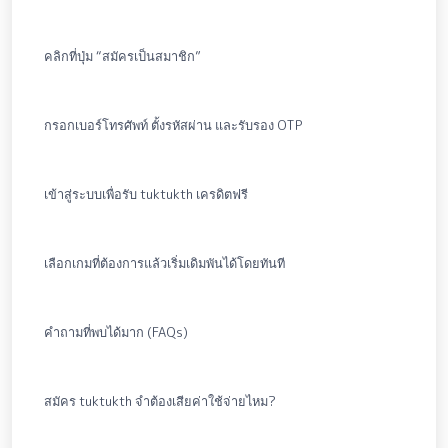
คลิกที่ปุ่ม “สมัครเป็นสมาชิก”
กรอกเบอร์โทรศัพท์ ตั้งรหัสผ่าน และรับรอง OTP
เข้าสู่ระบบเพื่อรับ tuktukth เครดิตฟรี
เลือกเกมที่ต้องการแล้วเริ่มเดิมพันได้โดยทันที
คำถามที่พบได้มาก (FAQs)
สมัคร tuktukth จำต้องเสียค่าใช้จ่ายไหม?