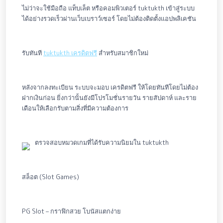
ไม่ว่าจะใช้มือถือ แท็บเล็ต หรือคอมพิวเตอร์ tuktukth เข้าสู่ระบบ
ได้อย่างรวดเร็วผ่านเว็บเบราว์เซอร์ โดยไม่ต้องติดตั้งแอปพลิเคชัน
รับทันที
tuktukth เครดิตฟรี
สำหรับสมาชิกใหม่
หลังจากลงทะเบียน ระบบจะมอบ เครดิตฟรี ให้โดยทันทีโดยไม่ต้อง
ฝากเงินก่อน ยิ่งกว่านั้นยังมีโปรโมชั่นรายวัน รายสัปดาห์ และราย
เดือนให้เลือกรับตามสิ่งที่มีความต้องการ
ตรวจสอบหมวดเกมที่ได้รับความนิยมใน tuktukth
สล็อต (Slot Games)
PG Slot – กราฟิกสวย โบนัสแตกง่าย