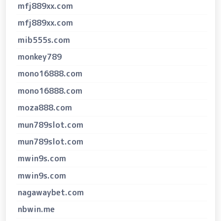
mfj889xx.com
mfj889xx.com
mib555s.com
monkey789
mono16888.com
mono16888.com
moza888.com
mun789slot.com
mun789slot.com
mwin9s.com
mwin9s.com
nagawaybet.com
nbwin.me