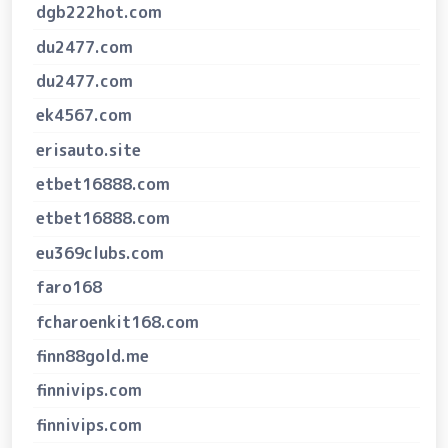
dgb222hot.com
du2477.com
du2477.com
ek4567.com
erisauto.site
etbet16888.com
etbet16888.com
eu369clubs.com
faro168
fcharoenkit168.com
finn88gold.me
finnivips.com
finnivips.com