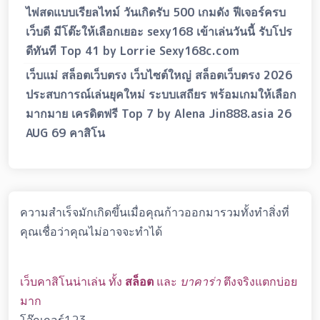
ไพ่สดแบบเรียลไทม์ วันเกิดรับ 500 เกมดัง ฟีเจอร์ครบ
เว็บดี มีโต๊ะให้เลือกเยอะ sexy168 เข้าเล่นวันนี้ รับโปร
ดีทันที Top 41 by Lorrie Sexy168c.com
เว็บแม่ สล็อตเว็บตรง เว็บไซต์ใหญ่ สล็อตเว็บตรง 2026
ประสบการณ์เล่นยุคใหม่ ระบบเสถียร พร้อมเกมให้เลือก
มากมาย เครดิตฟรี Top 7 by Alena Jin888.asia 26
AUG 69 คาสิโน
ความสำเร็จมักเกิดขึ้นเมื่อคุณก้าวออกมารวมทั้งทำสิ่งที่
คุณเชื่อว่าคุณไม่อาจจะทำได้
เว็บคาสิโนน่าเล่น ทั้ง
สล็อต
และ
บาคาร่า
ตึงจริงแตกบ่อย
มาก
โจ๊กเกอร์123