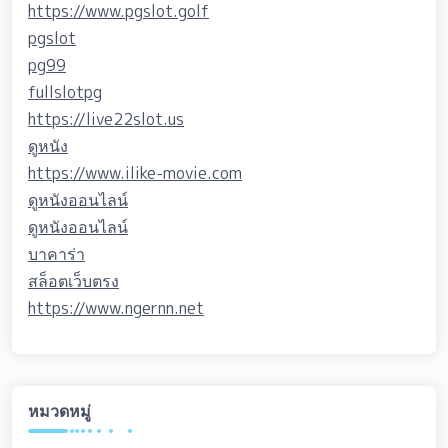
https://www.pgslot.golf
pgslot
pg99
fullslotpg
https://live22slot.us
ดูหนัง
https://www.ilike-movie.com
ดูหนังออนไลน์
ดูหนังออนไลน์
บาคาร่า
สล็อตเว็บตรง
https://www.ngernn.net
หมวดหมู่