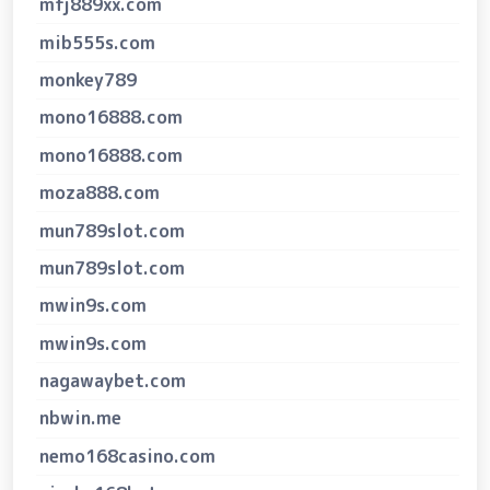
mfj889xx.com
mib555s.com
monkey789
mono16888.com
mono16888.com
moza888.com
mun789slot.com
mun789slot.com
mwin9s.com
mwin9s.com
nagawaybet.com
nbwin.me
nemo168casino.com