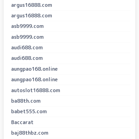
argus16888.com
argus16888.com
asb9999.com
asb9999.com
audi688.com
audi688.com
aungpao168.online
aungpao168.online
autoslot16888.com
ba88th.com
babet555.com
Baccarat
baj88thbz.com