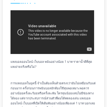
แทงบอลออนไลน์ เว็บบอล พนันอย่างน้อย 1 บาท ราคาน้ำดีที่สุด
แทงง่ายจริงหรือไม่?
การแทงบอลในยุคนี้ จำเป็นต้องเห็นด้วยตรงๆว่ามันไม่เหมือนกับแต่
ก่อนมาก ครั้งก่อนการพนันบอลมักต้องใช้ทุนพอเหมาะพอควร
อย่างน้อยครั้งละร้อยหรือครั้งละพัน ใครทุนน้อยแทบไม่มีช่องทาง
ได้ลอง แต่จากประสบการณ์ส่วนตัวที่ผมได้ทดลองเล่น แทงบอล
ออนไลน์ เว็บบอลที่เปิดให้เดิมพันอย่างน้อยเพียงแค่ 1 บาท บอกเลย