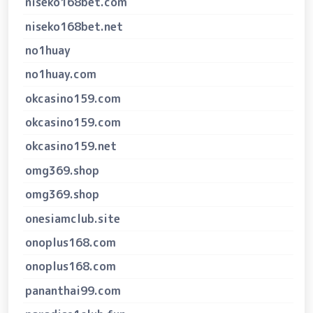
niseko168bet.com
niseko168bet.net
no1huay
no1huay.com
okcasino159.com
okcasino159.com
okcasino159.net
omg369.shop
omg369.shop
onesiamclub.site
onoplus168.com
onoplus168.com
pananthai99.com