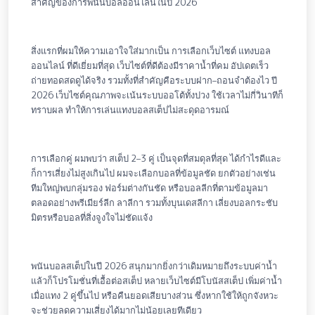
สำคัญของการพนันบอลออนไลน์ในปี 2026
สิ่งแรกที่ผมให้ความเอาใจใส่มากเป็น การเลือกเว็บไซต์ แทงบอล
ออนไลน์ ที่ดีเยี่ยมที่สุด เว็บไซต์ที่ดีต้องมีราคาน้ำที่คม อัปเดตเร็ว
ถ่ายทอดสดดูได้จริง รวมทั้งที่สำคัญคือระบบฝาก–ถอนจำต้องไว ปี
2026 เว็บไซต์คุณภาพจะเน้นระบบออโต้ทั้งปวง ใช้เวลาไม่กี่วินาทีก็
ทราบผล ทำให้การเล่นแทงบอลสเต็ปไม่สะดุดอารมณ์
การเลือกคู่ ผมพบว่า สเต็ป 2–3 คู่ เป็นจุดที่สมดุลที่สุด ได้กำไรดีและ
ก็การเสี่ยงไม่สูงเกินไป ผมจะเลือกบอลที่ข้อมูลชัด ยกตัวอย่างเช่น
ทีมใหญ่พบกลุ่มรอง ฟอร์มต่างกันชัด หรือบอลลีกที่ตามข้อมูลมา
ตลอดอย่างพรีเมียร์ลีก ลาลีกา รวมทั้งบุนเดสลีกา เลี่ยงบอลกระชับ
มิตรหรือบอลที่สิ่งจูงใจไม่ชัดแจ้ง
พนันบอลสเต็ปในปี 2026 สนุกมากยิ่งกว่าเดิมหมายถึงระบบค่าน้ำ
แล้วก็โปรโมชั่นที่เอื้อต่อสเต็ป หลายเว็บไซต์มีโบนัสสเต็ป เพิ่มค่าน้ำ
เมื่อแทง 2 คู่ขึ้นไป หรือคืนยอดเสียบางส่วน ซึ่งหากใช้ให้ถูกจังหวะ
จะช่วยลดความเสี่ยงได้มากไม่น้อยเลยทีเดียว