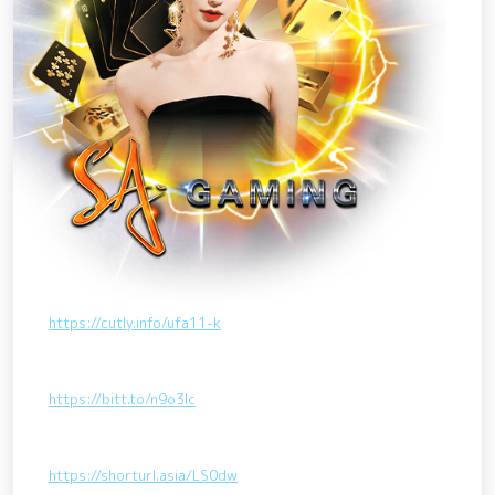
https://cutly.info/ufa11-k
https://bitt.to/n9o3lc
https://shorturl.asia/LS0dw