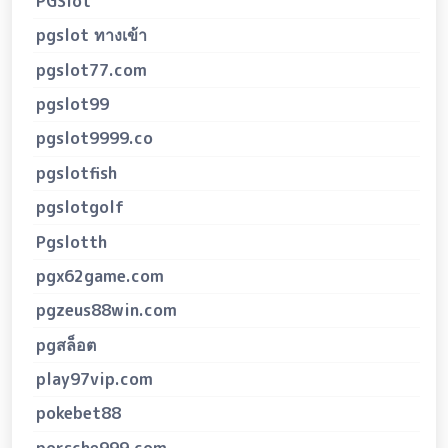
PGSlot
pgslot ทางเข้า
pgslot77.com
pgslot99
pgslot9999.co
pgslotfish
pgslotgolf
Pgslotth
pgx62game.com
pgzeus88win.com
pgสล็อต
play97vip.com
pokebet88
porsche999.com