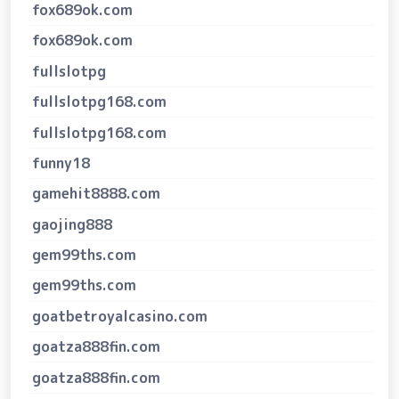
fox689ok.com
fox689ok.com
fullslotpg
fullslotpg168.com
fullslotpg168.com
funny18
gamehit8888.com
gaojing888
gem99ths.com
gem99ths.com
goatbetroyalcasino.com
goatza888fin.com
goatza888fin.com