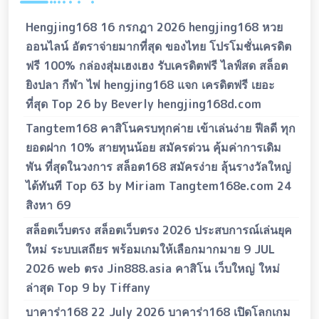
Hengjing168 16 กรกฎา 2026 hengjing168 หวย
ออนไลน์ อัตราจ่ายมากที่สุด ของไทย โปรโมชั่นเครดิต
ฟรี 100% กล่องสุ่มเฮงเฮง รับเครดิตฟรี ไลฟ์สด สล็อต
ยิงปลา กีฬา ไพ่ hengjing168 แจก เครดิตฟรี เยอะ
ที่สุด Top 26 by Beverly hengjing168d.com
Tangtem168 คาสิโนครบทุกค่าย เข้าเล่นง่าย ฟีลดี ทุก
ยอดฝาก 10% สายทุนน้อย สมัครด่วน คุ้มค่าการเดิม
พัน ที่สุดในวงการ สล็อต168 สมัครง่าย ลุ้นรางวัลใหญ่
ได้ทันที Top 63 by Miriam Tangtem168e.com 24
สิงหา 69
สล็อตเว็บตรง สล็อตเว็บตรง 2026 ประสบการณ์เล่นยุค
ใหม่ ระบบเสถียร พร้อมเกมให้เลือกมากมาย 9 JUL
2026 web ตรง Jin888.asia คาสิโน เว็บใหญ่ ใหม่
ล่าสุด Top 9 by Tiffany
บาคาร่า168 22 July 2026 บาคาร่า168 เปิดโลกเกม