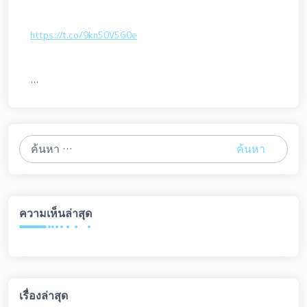
https://t.co/9kn50V5G0e
…
ค้นหา
สำหรับ:
ความเห็นล่าสุด
เรื่องล่าสุด