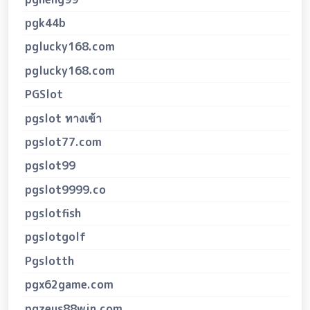
pgk44b
pglucky168.com
pglucky168.com
PGSlot
pgslot ทางเข้า
pgslot77.com
pgslot99
pgslot9999.co
pgslotfish
pgslotgolf
Pgslotth
pgx62game.com
pgzeus88win.com