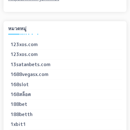
หมวดหมู่
123xos.com
123xos.com
13satanbets.com
1688vegasx.com
168slot
168สล็อต
188bet
188betth
1xbit1