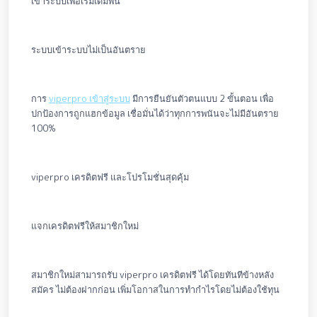
เข้าระบบเพื่อเริ่มเดิมพัน
ระบบเข้าระบบไม่เป็นอันตราย
การ
viperpro เข้าสู่ระบบ
มีการยืนยันตัวตนแบบ 2 ขั้นตอน เพื่อ
ปกป้องการถูกแฮกข้อมูล เชื่อมั่นได้ว่าทุกการพนันจะไม่มีอันตราย
100%
viperpro เครดิตฟรี และโปรโมชั่นสุดคุ้ม
แจกเครดิตฟรีให้สมาชิกใหม่
สมาชิกใหม่สามารถรับ viperpro เครดิตฟรี ได้โดยทันทีข้างหลัง
สมัคร ไม่ต้องฝากก่อน เพิ่มโอกาสในการทำกำไรโดยไม่ต้องใช้ทุน