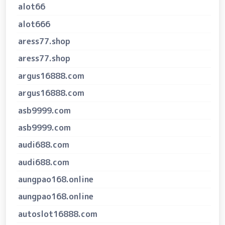
alot66
alot666
aress77.shop
aress77.shop
argus16888.com
argus16888.com
asb9999.com
asb9999.com
audi688.com
audi688.com
aungpao168.online
aungpao168.online
autoslot16888.com