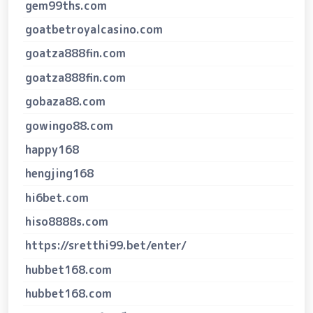
gem99ths.com
goatbetroyalcasino.com
goatza888fin.com
goatza888fin.com
gobaza88.com
gowingo88.com
happy168
hengjing168
hi6bet.com
hiso8888s.com
https://sretthi99.bet/enter/
hubbet168.com
hubbet168.com