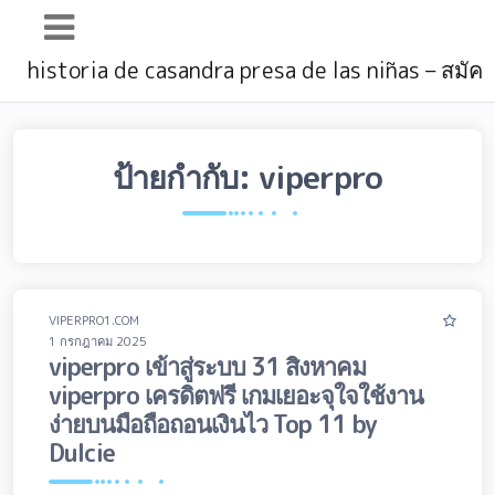
Main
historia de casandra presa de las niñas – สมัค
Navigation
ป้ายกำกับ:
viperpro
VIPERPRO1.COM
1 กรกฎาคม 2025
viperpro เข้าสู่ระบบ 31 สิงหาคม
viperpro เครดิตฟรี เกมเยอะจุใจใช้งาน
ง่ายบนมือถือถอนเงินไว Top 11 by
Dulcie