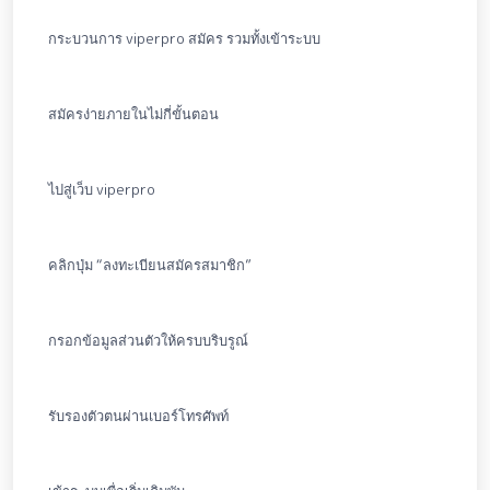
กระบวนการ viperpro สมัคร รวมทั้งเข้าระบบ
สมัครง่ายภายในไม่กี่ขั้นตอน
ไปสู่เว็บ viperpro
คลิกปุ่ม “ลงทะเบียนสมัครสมาชิก”
กรอกข้อมูลส่วนตัวให้ครบบริบรูณ์
รับรองตัวตนผ่านเบอร์โทรศัพท์