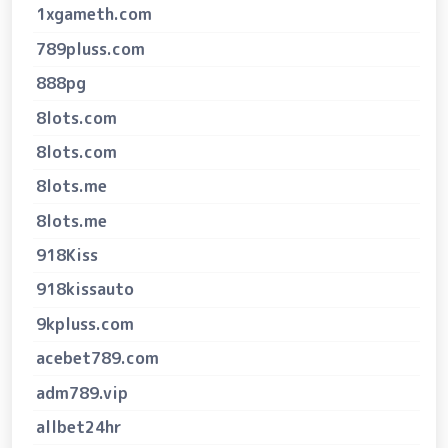
1xgameth.com
789pluss.com
888pg
8lots.com
8lots.com
8lots.me
8lots.me
918Kiss
918kissauto
9kpluss.com
acebet789.com
adm789.vip
allbet24hr