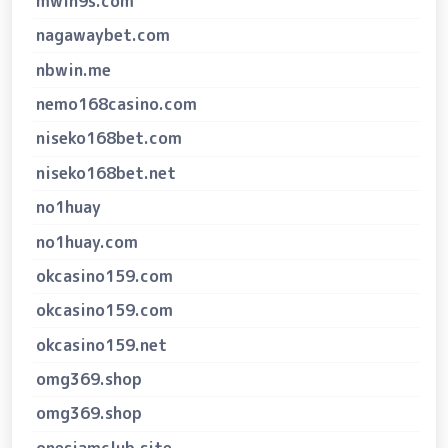
mwin9s.com
nagawaybet.com
nbwin.me
nemo168casino.com
niseko168bet.com
niseko168bet.net
no1huay
no1huay.com
okcasino159.com
okcasino159.com
okcasino159.net
omg369.shop
omg369.shop
onesiamclub.site