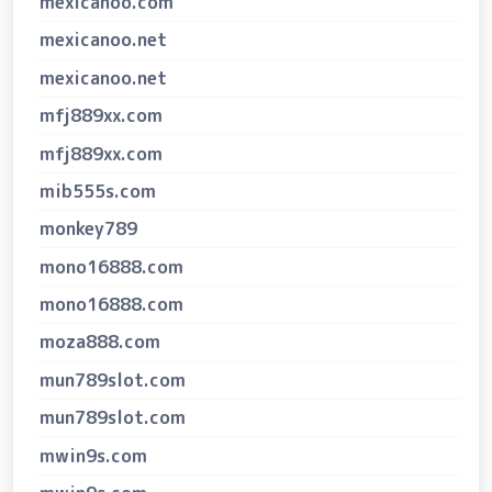
mexicanoo.com
mexicanoo.net
mexicanoo.net
mfj889xx.com
mfj889xx.com
mib555s.com
monkey789
mono16888.com
mono16888.com
moza888.com
mun789slot.com
mun789slot.com
mwin9s.com