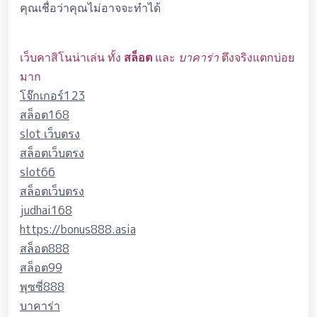
คุณเชื่อว่าคุณไม่อาจจะทำได้
เว็บคาสิโนน่าเล่น ทั้ง
สล็อต
และ
บาคาร่า
ตึงจริงแตกบ่อย
มาก
โจ๊กเกอร์123
สล็อต168
slot เว็บตรง
สล็อตเว็บตรง
slot66
สล็อตเว็บตรง
judhai168
https://bonus888.asia
สล็อต888
สล็อต99
พุซซี่888
บาคาร่า