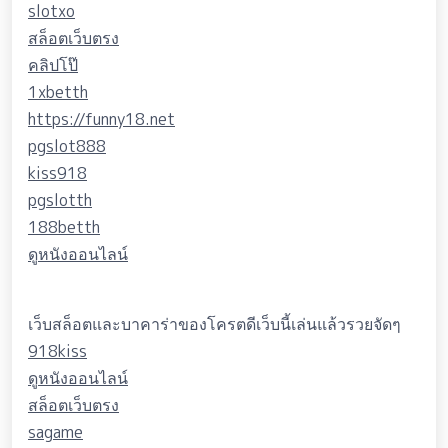
slotxo
สล็อตเว็บตรง
คลิปโป๊
1xbetth
https://funny18.net
pgslot888
kiss918
pgslotth
188betth
ดูหนังออนไลน์
เว็บสล็อตและบาคาร่าของโครตดีเว็บนี้เล่นแล้วรวยจัดๆ
918kiss
ดูหนังออนไลน์
สล็อตเว็บตรง
sagame