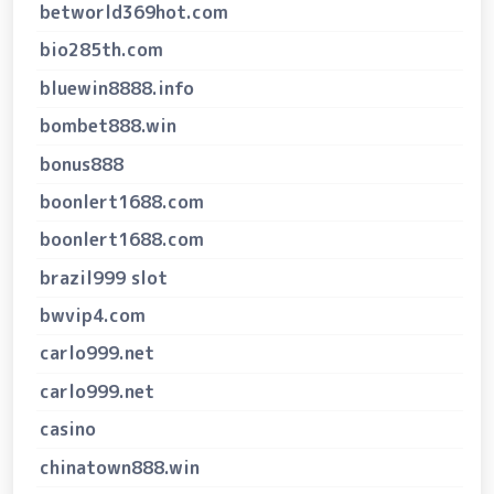
betworld369hot.com
bio285th.com
bluewin8888.info
bombet888.win
bonus888
boonlert1688.com
boonlert1688.com
brazil999 slot
bwvip4.com
carlo999.net
carlo999.net
casino
chinatown888.win