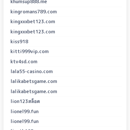
khumsup888.me
kingromans789.com
kingxxxbet123.com
kingxxxbet123.com
kiss918
kitti999vip.com
ktv4sd.com
lala55-casino.com
lalikabetsgame.com
lalikabetsgame.com
lion123สล็อต
lionel99.fun
lionel99.fun