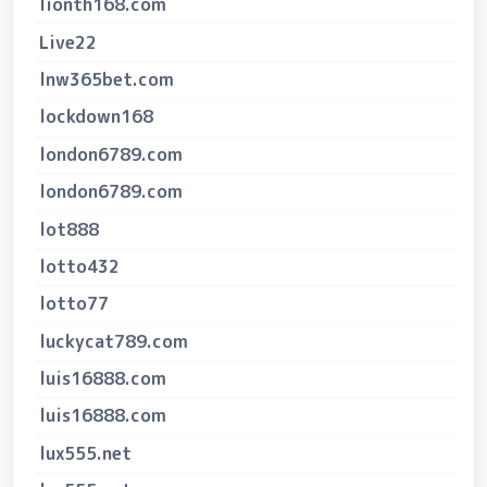
lionth168.com
Live22
lnw365bet.com
lockdown168
london6789.com
london6789.com
lot888
lotto432
lotto77
luckycat789.com
luis16888.com
luis16888.com
lux555.net