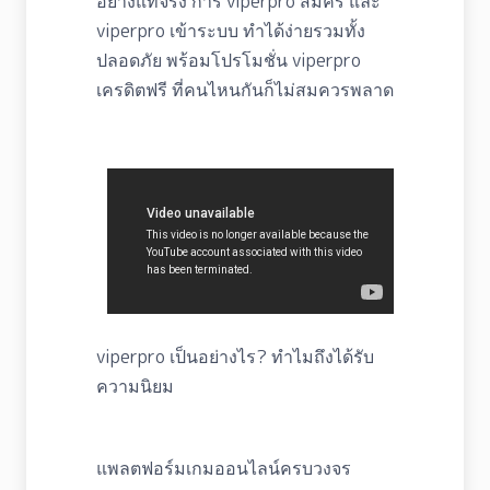
อย่างแท้จริง การ viperpro สมัคร และ
viperpro เข้าระบบ ทำได้ง่ายรวมทั้ง
ปลอดภัย พร้อมโปรโมชั่น viperpro
เครดิตฟรี ที่คนไหนกันก็ไม่สมควรพลาด
viperpro เป็นอย่างไร? ทำไมถึงได้รับ
ความนิยม
แพลตฟอร์มเกมออนไลน์ครบวงจร