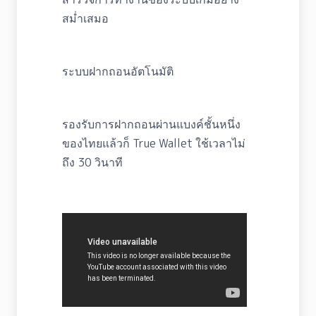
สม่ำเสมอ
ระบบฝากถอนอัตโนมัติ
รองรับการฝากถอนผ่านแบงค์ชั้นหนึ่ง
ของไทยแล้วก็ True Wallet ใช้เวลาไม่
ถึง 30 วินาที