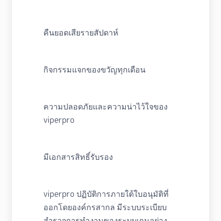
คืนยอดเสียรายสัปดาห์
กิจกรรมแจกของขวัญทุกเดือน
ความปลอดภัยและความน่าไว้ใจของ
viperpro
มีเอกสารสิทธิ์รับรอง
viperpro ปฏิบัติการภายใต้ใบอนุมัติที่
ออกโดยองค์กรสากล มีระบบระเบียบ
สำรวจการทำงานของระบบเกมอย่าง