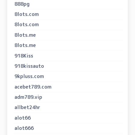
888pg
8lots.com
8lots.com
8lots.me
8lots.me
918Kiss
918kissauto
9kpluss.com
acebet789.com
adm789.vip
allbet24hr
alot66
alot666