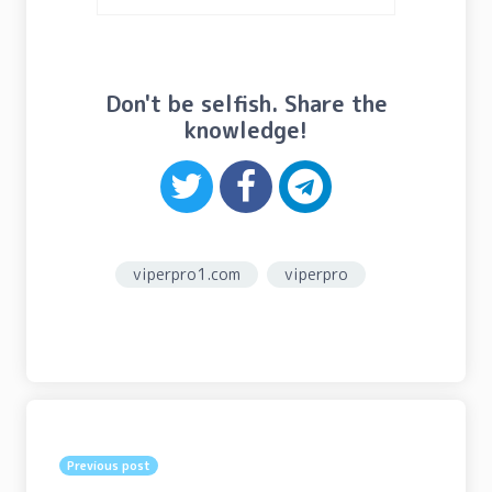
Don't be selfish. Share the
knowledge!
viperpro1.com
viperpro
Post
navigation
Previous post