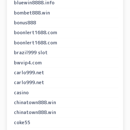
bluewin8888.info
bombet888.win
bonus888
boonlert1688.com
boonlert1688.com
brazil999 slot
bwvip4.com
carlo999.net
carlo999.net
casino
chinatown888.win
chinatown888.win
coke55