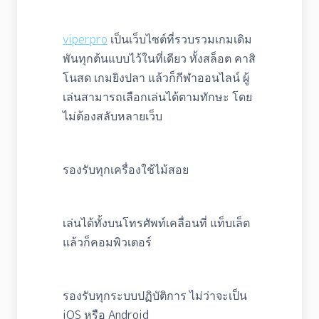
viperpro
เป็นเว็บไซต์ที่รวบรวมเกมเดิม
พันทุกต้นแบบไว้ในที่เดียว ทั้งสล็อต คาสิ
โนสด เกมยิงปลา แล้วก็กีฬาออนไลน์ ผู้
เล่นสามารถเลือกเล่นได้ตามทักษะ โดย
ไม่ต้องสลับหลายเว็บ
รองรับทุกเครื่องใช้ไม้สอย
เล่นได้ทั้งบนโทรศัพท์เคลื่อนที่ แท็บเล็ต
แล้วก็คอมพิวเตอร์
รองรับทุกระบบปฏิบัติการ ไม่ว่าจะเป็น
iOS หรือ Android