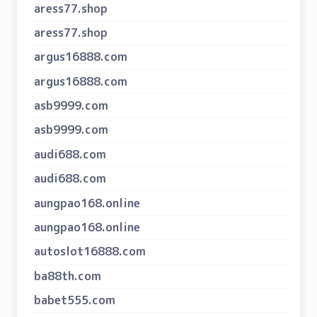
aress77.shop
aress77.shop
argus16888.com
argus16888.com
asb9999.com
asb9999.com
audi688.com
audi688.com
aungpao168.online
aungpao168.online
autoslot16888.com
ba88th.com
babet555.com