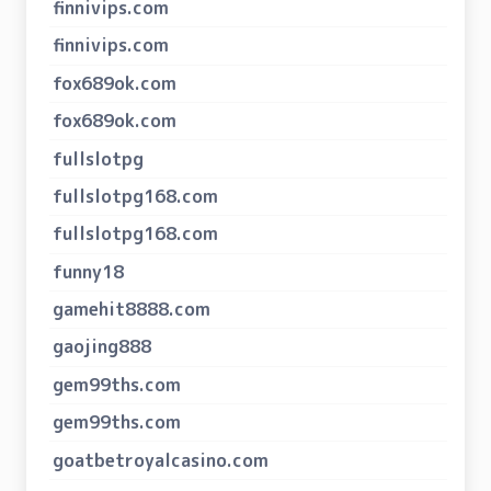
finnivips.com
finnivips.com
fox689ok.com
fox689ok.com
fullslotpg
fullslotpg168.com
fullslotpg168.com
funny18
gamehit8888.com
gaojing888
gem99ths.com
gem99ths.com
goatbetroyalcasino.com