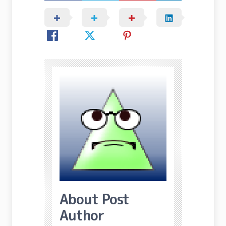
About Post
Author